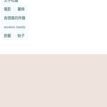
太子松馥
電影
薯條
肯德基的炸雞
modern family
廚藝
蚊子