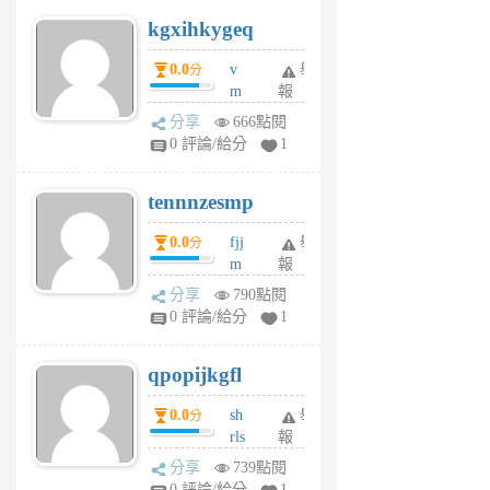
uq
kgxihkygeq
6
個
0.0
v
舉
分
月
m
報
前
sg
分享
666點閱
sr
0 評論/給分
1
vg
pn
tennnzesmp
6
個
0.0
fjj
舉
分
月
m
報
前
w
分享
790點閱
rs
0 評論/給分
1
uy
j
qpopijkgfl
6
個
0.0
sh
舉
分
月
rls
報
前
k
分享
739點閱
m
0 評論/給分
1