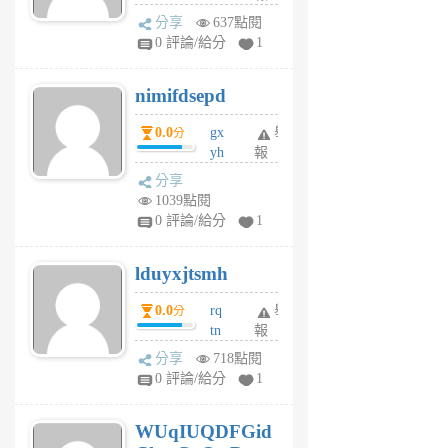
U
分享
637點閱
F
0 評論/給分
1
C
M
nimifdsepd
U
5
0.0
gx
舉
分
個
yh
報
月
dq
前
分享
vo
1039點閱
jl
0 評論/給分
1
6
個
lduyxjtsmh
月
前
0.0
rq
舉
分
tn
報
jt
分享
718點閱
gl
0 評論/給分
1
gy
6
WUqIUQDFGid
個