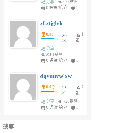
分享
677點閱
pe
0 評論/給分
1
er
6
zftztjglyh
個
月
0.0
yh
舉
分
前
ik
報
s
分享
m
2564點閱
tu
0 評論/給分
1
m
s
dqyuuvwlxw
6
個
0.0
vs
舉
分
月
dl
報
前
sq
分享
728點閱
fy
0 評論/給分
1
fe
6
個
搜尋
月