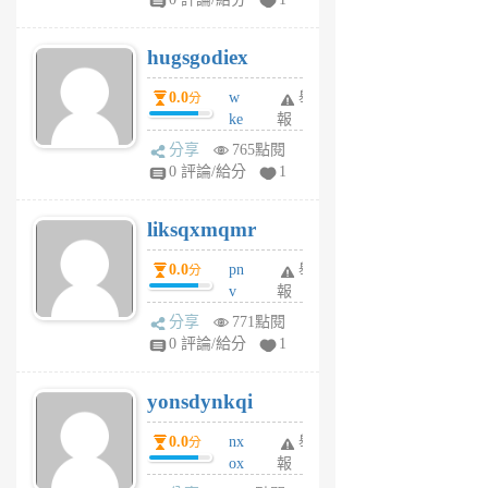
zt
g
hugsgodiex
6
個
0.0
w
舉
分
月
ke
報
前
rv
分享
765點閱
pj
0 評論/給分
1
qf
r
liksqxmqmr
6
個
0.0
pn
舉
分
月
v
報
前
wt
分享
771點閱
sv
0 評論/給分
1
jd
j
yonsdynkqi
6
個
0.0
nx
舉
分
月
ox
報
前
rh