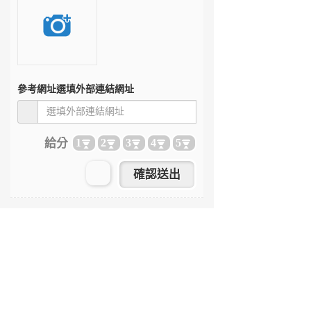
參考網址
選填外部連結網址
給分
1
2
3
4
5