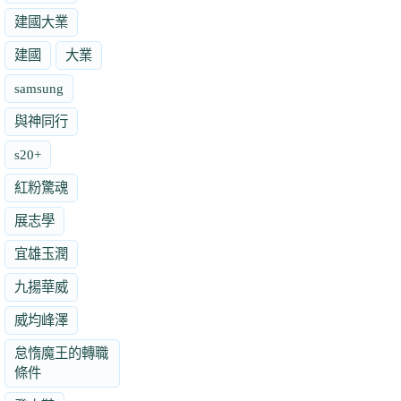
建國大業
建國
大業
samsung
與神同行
s20+
紅粉驚魂
展志學
宜雄玉潤
九揚華威
威均峰澤
怠惰魔王的轉職
條件