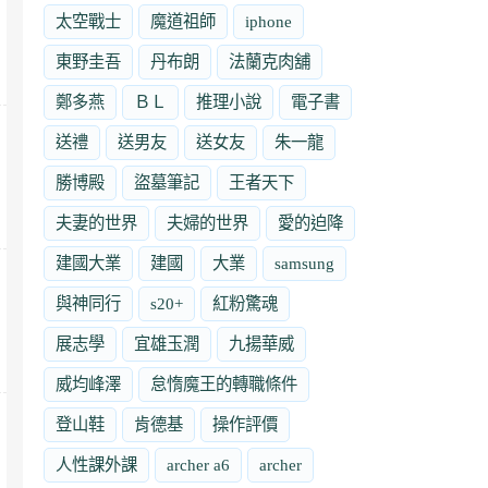
太空戰士
魔道祖師
iphone
東野圭吾
丹布朗
法蘭克肉舖
鄭多燕
ＢＬ
推理小說
電子書
送禮
送男友
送女友
朱一龍
勝博殿
盜墓筆記
王者天下
夫妻的世界
夫婦的世界
愛的迫降
建國大業
建國
大業
samsung
與神同行
s20+
紅粉驚魂
展志學
宜雄玉潤
九揚華威
威均峰澤
怠惰魔王的轉職條件
登山鞋
肯德基
操作評價
人性課外課
archer a6
archer