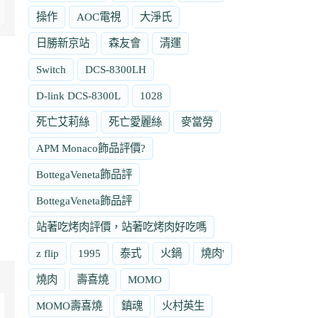
操作
AOC電視
大淨氏
日勝新京站
森友會
清運
Switch
DCS-8300LH
D-link DCS-8300L
1028
死亡艾莉絲
死亡愛麗絲
麥當勞
APM Monaco飾品評價?
BottegaVeneta飾品評
BottegaVeneta飾品評
站著吃烤肉評價，站著吃烤肉好吃嗎
z flip
1995
泰式
火鍋
燒肉'
燒肉
壽喜燒
MOMO
MOMO壽喜燒
鎮魂
火村英生