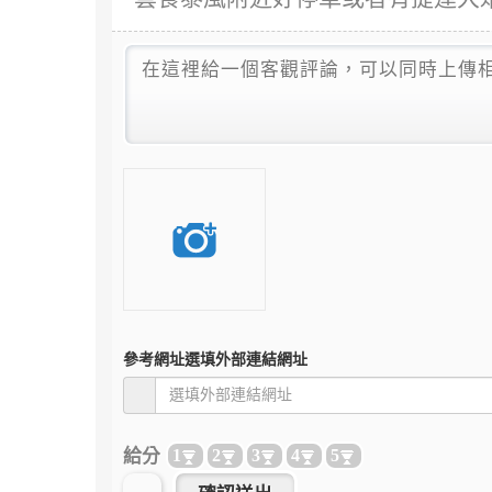
參考網址
選填外部連結網址
給分
1
2
3
4
5