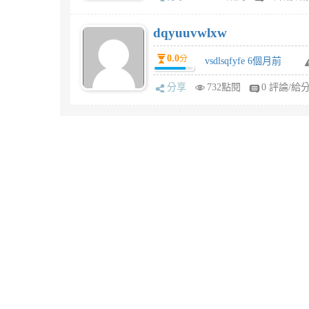
dqyuuvwlxw
0.0
分
vsdlsqfyfe 6個月前
分享
732點閱
0 評論/給