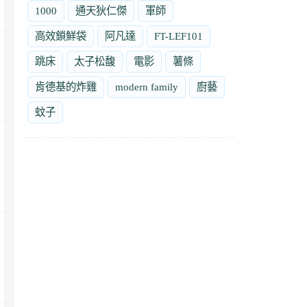
1000
通天狄仁傑
軍師
高效鎖鮮袋
阿凡達
FT-LEF101
跳床
太子松馥
電影
薯條
肯德基的炸雞
modern family
廚藝
蚊子