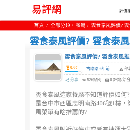
評價推
首頁
全部分類
餐廳
雲食泰風評價? 
雲食泰風評價? 雲食泰風
雲食泰風評價? 雲食泰風推
0.0
分
古路路 6年前
舉
分享
926點閱
0 評論/給
雲食泰風這家餐廳不知道評價如何?
是台中市西區忠明南路406號1樓
風菜單有啥推薦的?
雲食泰風附近好停車或者有捷運大眾