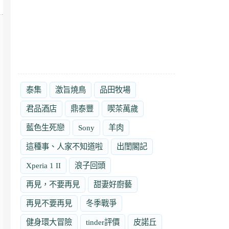
泰集
激旨燒鳥
品田牧場
君品酒店
鼎泰豐
喫茶萬歲
藍色生死戀
Sony
羊肉
這種事、人家不知道啦
出閨閣記
Xperia 1 II
浪子回頭
再見，不要再見
甜妻好廚藝
再見不要再見
冬季戰爭
健身環大冒險
tinder評價
皮諾丘