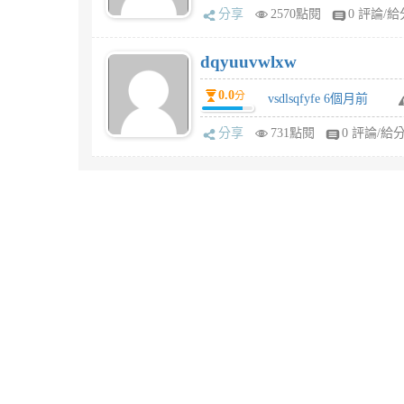
分享
2570點閱
0 評論/給
dqyuuvwlxw
0.0
分
vsdlsqfyfe 6個月前
分享
731點閱
0 評論/給