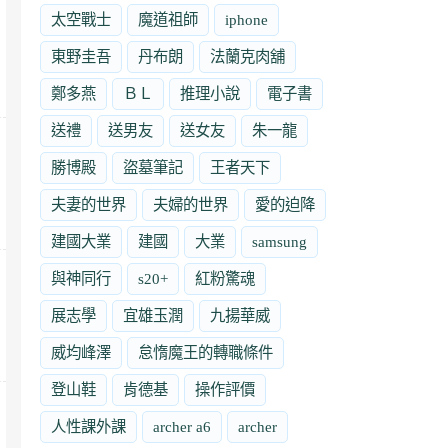
太空戰士
魔道祖師
iphone
東野圭吾
丹布朗
法蘭克肉舖
鄭多燕
ＢＬ
推理小說
電子書
送禮
送男友
送女友
朱一龍
勝博殿
盜墓筆記
王者天下
夫妻的世界
夫婦的世界
愛的迫降
建國大業
建國
大業
samsung
與神同行
s20+
紅粉驚魂
展志學
宜雄玉潤
九揚華威
威均峰澤
怠惰魔王的轉職條件
登山鞋
肯德基
操作評價
人性課外課
archer a6
archer