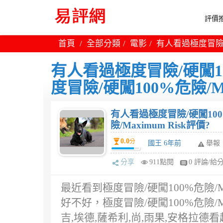
評價推
首頁
全部分類
電影
有人看過極度冒險/硬闖
有人看過極度冒險/硬闖100
度冒險/硬闖100%危險/Ma
有人看過極度冒險/硬闖100%
險/Maximum Risk評價?
0.0
分
國王 6年前
舉報
分享
911點閱
0 評論/給
最近看到極度冒險/硬闖100%危險/M
好不好，極度冒險/硬闖100%危險/M
吉,埃德,薩希利,尚,雨果,安格拉德