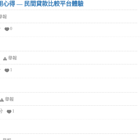
w）使用心得 — 民間貸款比較平台體驗
舉報
分
0
舉報
分
1
舉報
分
1