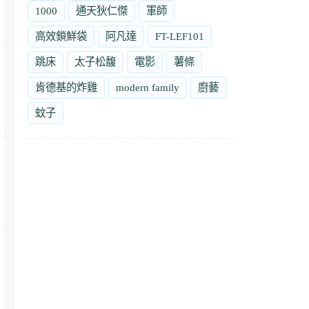
1000
通天狄仁傑
軍師
高效鎖鮮袋
阿凡達
FT-LEF101
跳床
太子松馥
電影
薯條
肯德基的炸雞
modern family
廚藝
蚊子