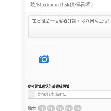
險/Maximum Risk值得看嗎?
參考網址
選填外部連結網址
給分
1
2
3
4
5