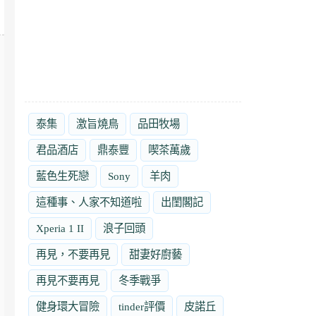
泰集
激旨燒鳥
品田牧場
君品酒店
鼎泰豐
喫茶萬歲
藍色生死戀
Sony
羊肉
這種事、人家不知道啦
出閨閣記
Xperia 1 II
浪子回頭
再見，不要再見
甜妻好廚藝
再見不要再見
冬季戰爭
健身環大冒險
tinder評價
皮諾丘