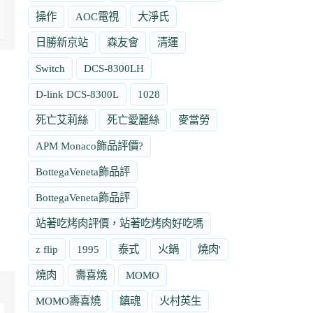
操作
AOC電視
大淨氏
日勝新京站
森友會
清運
Switch
DCS-8300LH
D-link DCS-8300L
1028
死亡艾莉絲
死亡愛麗絲
麥當勞
APM Monaco飾品評價?
BottegaVeneta飾品評
BottegaVeneta飾品評
站著吃烤肉評價，站著吃烤肉好吃嗎
z flip
1995
泰式
火鍋
燒肉'
燒肉
壽喜燒
MOMO
MOMO壽喜燒
鎮魂
火村英生