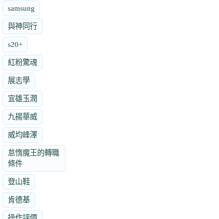
samsung
與神同行
s20+
紅粉驚魂
展志學
宜雄玉潤
九揚華威
威均峰澤
怠惰魔王的轉職
條件
登山鞋
肯德基
操作評價