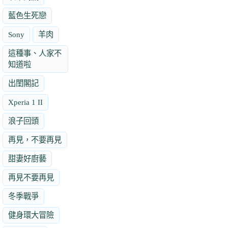
藍色生死戀
Sony
羊肉
這種事、人家不
知道啦
出閨閣記
Xperia 1 II
浪子回頭
再見，不要再見
甜妻好廚藝
再見不要再見
冬季戰爭
健身環大冒險