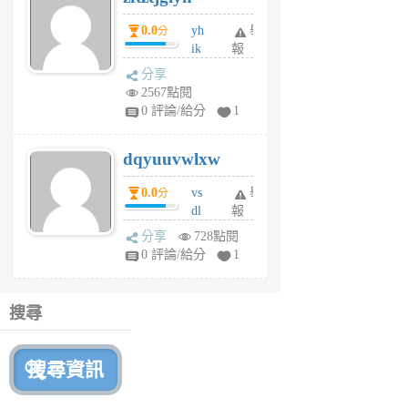
月
0.0
yh
舉
分
前
ik
報
s
分享
m
2567點閱
tu
0 評論/給分
1
m
s
dqyuuvwlxw
6
個
0.0
vs
舉
分
月
dl
報
前
sq
分享
728點閱
fy
0 評論/給分
1
fe
6
個
搜尋
月
前