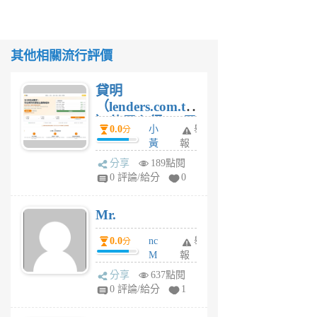
其他相關流行評價
貸明
（lenders.com.tw
）使用心得 — 民
0.0
小
舉
分
間貸款比較平台
黃
報
體驗
蜂
分享
189點閱
1
0 評論/給分
0
個
月
Mr.
前
0.0
nc
舉
分
M
報
U
分享
637點閱
F
0 評論/給分
1
C
M