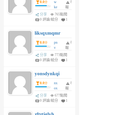
0.0
w
舉
分
月
ke
報
前
rv
分享
765點閱
pj
0 評論/給分
1
qf
r
liksqxmqmr
6
個
0.0
pn
舉
分
月
v
報
前
wt
分享
773點閱
sv
0 評論/給分
1
jd
j
yonsdynkqi
6
個
0.0
nx
舉
分
月
ox
報
前
rh
分享
677點閱
pe
0 評論/給分
1
er
6
zftztjglyh
個