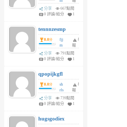
m
報
前
sg
分享
667點閱
sr
0 評論/給分
1
vg
pn
tennnzesmp
6
個
0.0
fjj
舉
分
月
m
報
前
w
分享
791點閱
rs
0 評論/給分
1
uy
j
qpopijkgfl
6
個
0.0
sh
舉
分
月
rls
報
前
k
分享
739點閱
m
0 評論/給分
1
zt
g
hugsgodiex
6
個