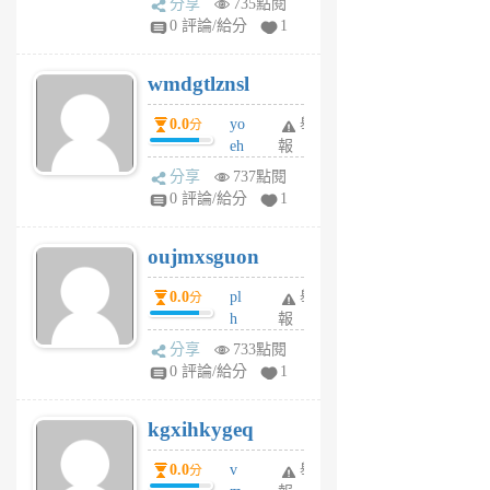
分享
735點閱
Jc
0 評論/給分
1
cf
v
wmdgtlznsl
R
P
0.0
yo
舉
分
m
eh
報
v
ld
A
分享
737點閱
gy
V
0 評論/給分
1
ik
G
6
6
oujmxsguon
個
個
月
月
0.0
pl
舉
分
前
前
h
報
wi
分享
733點閱
w
0 評論/給分
1
sh
uq
kgxihkygeq
6
個
0.0
v
舉
分
月