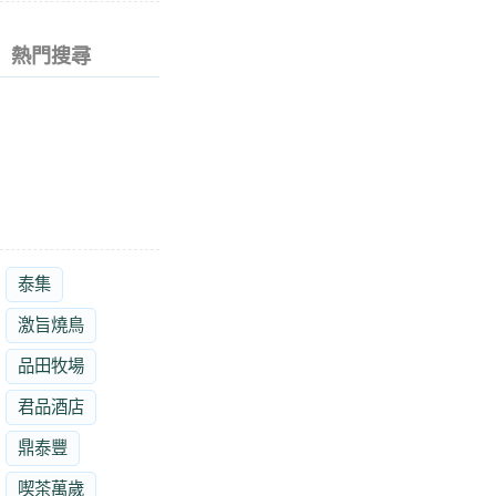
熱門搜尋
泰集
激旨燒鳥
品田牧場
君品酒店
鼎泰豐
喫茶萬歲