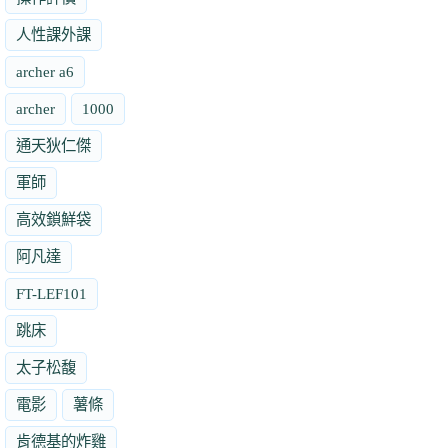
人性課外課
archer a6
archer
1000
通天狄仁傑
軍師
高效鎖鮮袋
阿凡達
FT-LEF101
跳床
太子松馥
電影
薯條
肯德基的炸雞