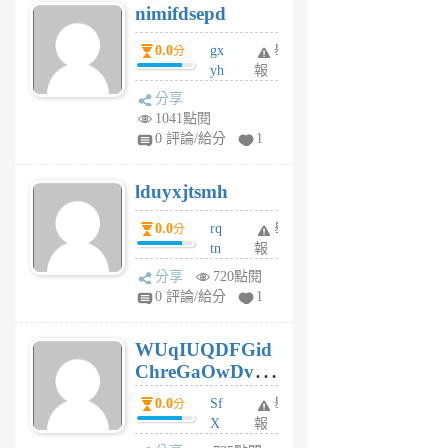
nimifdsepd
U
5
0.0
gx
舉
分
個
yh
報
月
dq
前
分享
vo
1041點閱
jl
0 評論/給分
1
6
個
lduyxjtsmh
月
前
0.0
rq
舉
分
tn
報
jt
分享
720點閱
gl
0 評論/給分
1
gy
6
WUqIUQDFGid
個
ChreGaOwDv
月
前
dY
0.0
Sf
舉
分
X
報
Pe