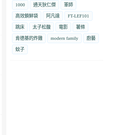
1000
通天狄仁傑
軍師
高效鎖鮮袋
阿凡達
FT-LEF101
跳床
太子松馥
電影
薯條
肯德基的炸雞
modern family
廚藝
蚊子