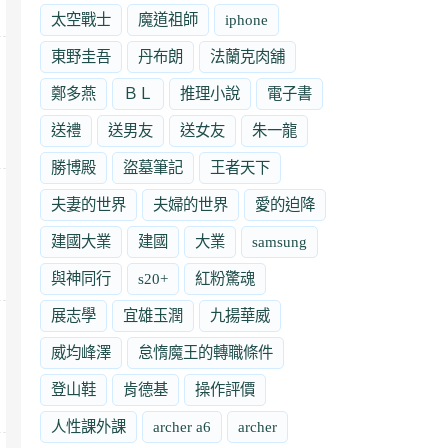
太空戰士
魔道祖師
iphone
東野圭吾
丹布朗
法蘭克肉舖
鄭多燕
ＢＬ
推理小說
電子書
送禮
送男友
送女友
朱一龍
勝博殿
盜墓筆記
王者天下
夫妻的世界
夫婦的世界
愛的迫降
建國大業
建國
大業
samsung
與神同行
s20+
紅粉驚魂
展志學
宜雄玉潤
九揚華威
威均峰澤
怠惰魔王的轉職條件
登山鞋
肯德基
操作評價
人性課外課
archer a6
archer