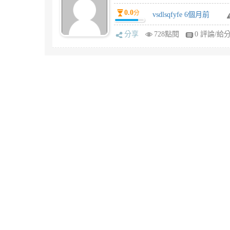
0.0
分
vsdlsqfyfe 6個月前
分享
728點閱
0 評論/給