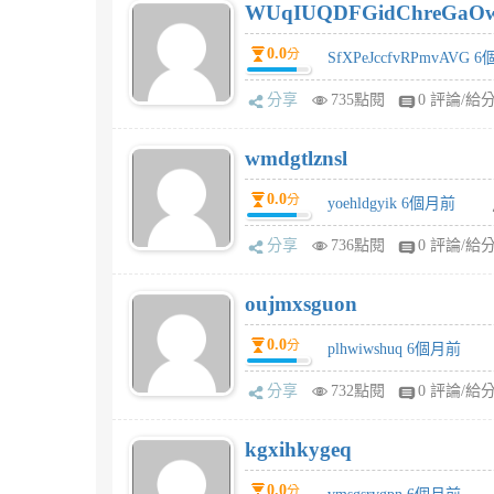
WUqIUQDFGidChreGaO
0.0
分
SfXPeJccfvRPmvAVG 
分享
735點閱
0 評論/給
wmdgtlznsl
0.0
分
yoehldgyik 6個月前
分享
736點閱
0 評論/給
oujmxsguon
0.0
分
plhwiwshuq 6個月前
分享
732點閱
0 評論/給
kgxihkygeq
0.0
分