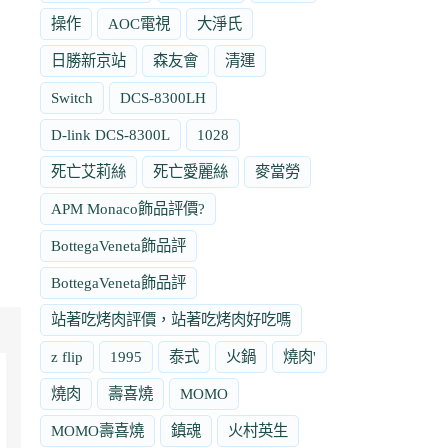
操作
AOC電視
大淨氏
日勝新京站
森友會
清運
Switch
DCS-8300LH
D-link DCS-8300L
1028
死亡艾莉絲
死亡愛麗絲
麥當勞
APM Monaco飾品評價?
BottegaVeneta飾品評
BottegaVeneta飾品評
站著吃烤肉評價，站著吃烤肉好吃嗎
z flip
1995
泰式
火鍋
燒肉'
燒肉
壽喜燒
MOMO
MOMO壽喜燒
鎮魂
火村英生