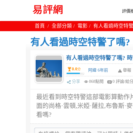
評價推
首頁
全部分類
電影
有人看過時空特警
有人看過時空特警了嗎?
有人看過時空特警了嗎? 時
0.0
分
阿緯 6年前
舉報
分享
868點閱
0 評論/給
最近看到時空特警這部電影算動作
面的尚格·雲頓,米婭·薩拉,布魯斯
看嗎?