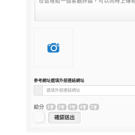
參考網址
選填外部連結網址
給分
1
2
3
4
5