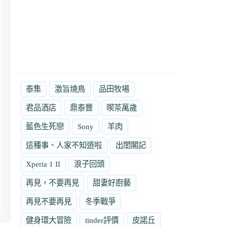
泰集
激旨燒鳥
品田牧場
君品酒店
鼎泰豐
喫茶萬歲
藍色生死戀
Sony
羊肉
這種事、人家不知道啦
出閨閣記
Xperia 1 II
浪子回頭
再見，不要再見
甜妻好廚藝
再見不要再見
冬季戰爭
健身環大冒險
tinder評價
皮諾丘