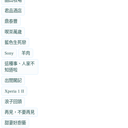
品田牧場
君品酒店
鼎泰豐
喫茶萬歲
藍色生死戀
Sony
羊肉
這種事、人家不
知道啦
出閨閣記
Xperia 1 II
浪子回頭
再見，不要再見
甜妻好廚藝