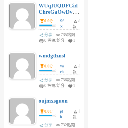
WUqIUQDFGid
個
ChreGaOwDv
月
前
dY
0.0
Sf
舉
分
X
報
Pe
分享
735點閱
Jc
0 評論/給分
1
cf
v
wmdgtlznsl
R
P
0.0
yo
舉
分
m
eh
報
v
ld
A
分享
736點閱
gy
V
0 評論/給分
1
ik
G
6
6
oujmxsguon
個
個
月
月
0.0
pl
舉
分
前
前
h
報
wi
分享
732點閱