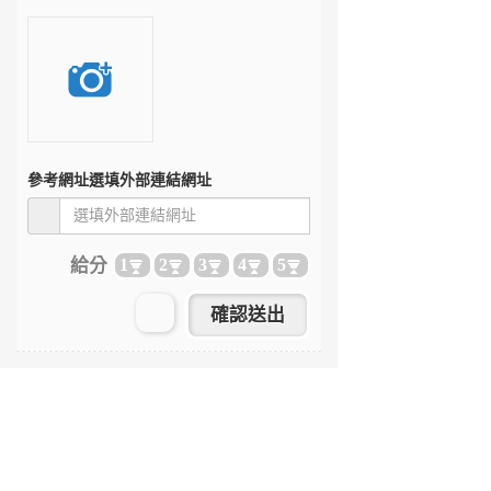
參考網址
選填外部連結網址
給分
1
2
3
4
5