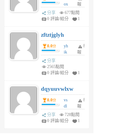
ox
報
前
rh
分享
677點閱
pe
0 評論/給分
1
er
6
zftztjglyh
個
月
0.0
yh
舉
分
前
ik
報
s
分享
m
2565點閱
tu
0 評論/給分
1
m
s
dqyuuvwlxw
6
個
0.0
vs
舉
分
月
dl
報
前
sq
分享
728點閱
fy
0 評論/給分
1
fe
6