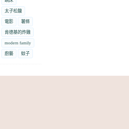
跳床
太子松馥
電影
薯條
肯德基的炸雞
modern family
廚藝
蚊子