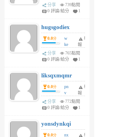
k
分享
739點閱
m
0 評論/給分
1
zt
g
hugsgodiex
6
個
0.0
w
舉
分
月
ke
報
前
rv
分享
765點閱
pj
0 評論/給分
1
qf
r
liksqxmqmr
6
個
0.0
pn
舉
分
月
v
報
前
wt
分享
772點閱
sv
0 評論/給分
1
jd
j
yonsdynkqi
6
個
0.0
nx
舉
分
月