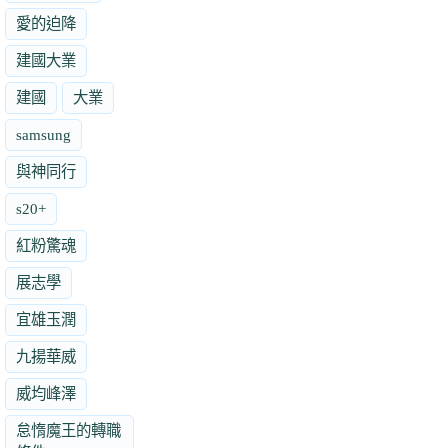
愛的迫降
建國大業
建國
大業
samsung
與神同行
s20+
紅粉驚魂
展志學
宜雄玉潤
九揚華威
威均峰澤
怠惰魔王的轉職