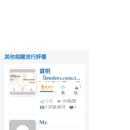
其他相關流行評價
貸明
（lenders.com.tw
）使用心得 — 民
0.0
小
舉
分
間貸款比較平台
黃
報
體驗
蜂
分享
189點閱
4
0 評論/給分
0
星
期
Mr.
前