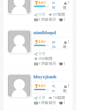
0.0
nc
舉
分
M
報
U
分享
637點閱
F
0 評論/給分
1
C
M
nimifdsepd
U
5
0.0
gx
舉
分
個
yh
報
月
dq
前
分享
vo
1040點閱
jl
0 評論/給分
1
6
個
lduyxjtsmh
月
前
0.0
rq
舉
分
tn
報
jt
分享
718點閱
gl
0 評論/給分
1
gy
6