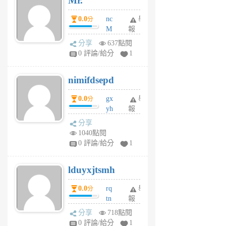
Mr.
0.0
nc
舉
分
M
報
U
分享
637點閱
F
0 評論/給分
1
C
M
nimifdsepd
U
5
0.0
gx
舉
分
個
yh
報
月
dq
前
分享
vo
1040點閱
jl
0 評論/給分
1
6
個
lduyxjtsmh
月
前
0.0
rq
舉
分
tn
報
jt
分享
718點閱
gl
0 評論/給分
1