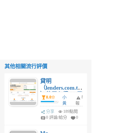
其他相關流行評價
貸明
（lenders.com.tw
）使用心得 — 民
0.0
小
舉
分
間貸款比較平台
黃
報
體驗
蜂
分享
189點閱
4
0 評論/給分
0
星
期
前