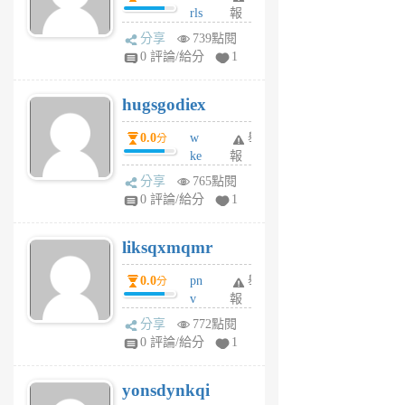
rls
報
前
k
分享
739點閱
m
0 評論/給分
1
zt
g
hugsgodiex
6
個
0.0
w
舉
分
月
ke
報
前
rv
分享
765點閱
pj
0 評論/給分
1
qf
r
liksqxmqmr
6
個
0.0
pn
舉
分
月
v
報
前
wt
分享
772點閱
sv
0 評論/給分
1
jd
j
yonsdynkqi
6