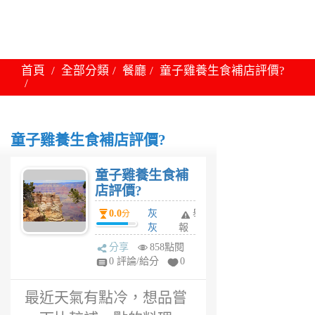
首頁
全部分類
餐廳
童子雞養生食補店評價?
童子雞養生食補店評價?
童子雞養生食補
店評價?
0.0
灰
舉
分
灰
報
貓
分享
858點閱
6
0 評論/給分
0
年
前
最近天氣有點冷，想品嘗