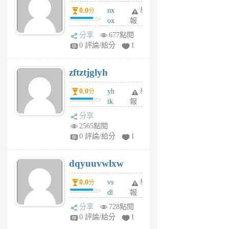
個
0.0
nx
舉
分
月
ox
報
前
rh
分享
677點閱
pe
0 評論/給分
1
er
6
zftztjglyh
個
月
0.0
yh
舉
分
前
ik
報
s
分享
m
2565點閱
tu
0 評論/給分
1
m
s
dqyuuvwlxw
6
個
0.0
vs
舉
分
月
dl
報
前
sq
分享
728點閱
fy
0 評論/給分
1
fe