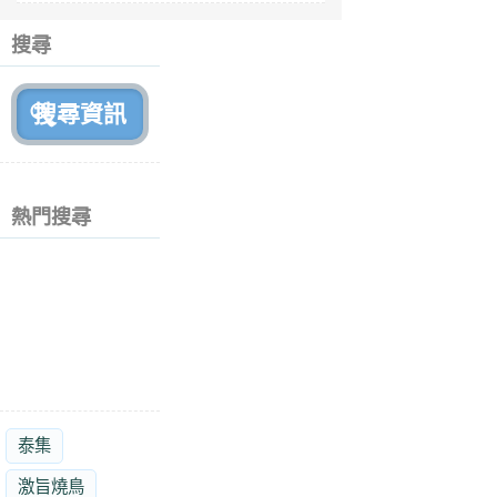
6
個
搜尋
月
前
熱門搜尋
泰集
激旨燒鳥