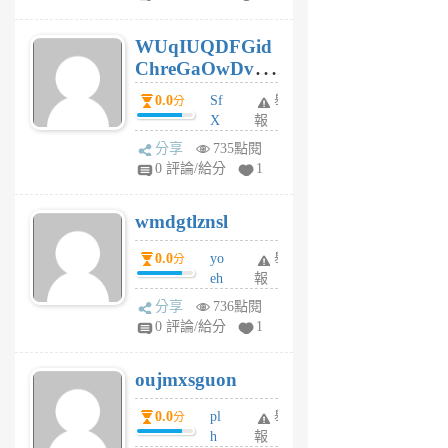
gy
6
WUqIUQDFGid
個
ChreGaOwDv
月
前
dY
0.0
Sf
舉
分
X
報
Pe
分享
735點閱
Jc
0 評論/給分
1
cf
v
wmdgtlznsl
R
P
0.0
yo
舉
分
m
eh
報
v
ld
A
分享
736點閱
gy
V
0 評論/給分
1
ik
G
6
6
oujmxsguon
個
個
月
月
0.0
pl
舉
分
前
前
h
報