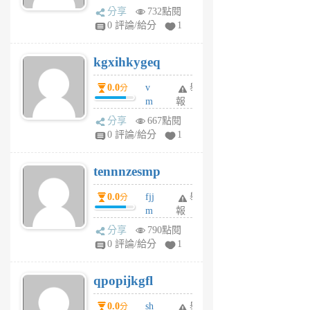
wi
分享
732點閱
w
0 評論/給分
1
sh
uq
kgxihkygeq
6
個
0.0
v
舉
分
月
m
報
前
sg
分享
667點閱
sr
0 評論/給分
1
vg
pn
tennnzesmp
6
個
0.0
fjj
舉
分
月
m
報
前
w
分享
790點閱
rs
0 評論/給分
1
uy
j
qpopijkgfl
6
個
0.0
sh
舉
分
月