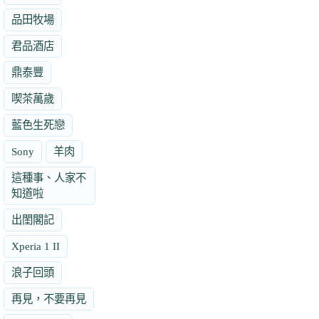
品田牧場
君品酒店
鼎泰豐
喫茶萬歲
藍色生死戀
Sony
羊肉
這種事、人家不
知道啦
出閨閣記
Xperia 1 II
浪子回頭
再見，不要再見