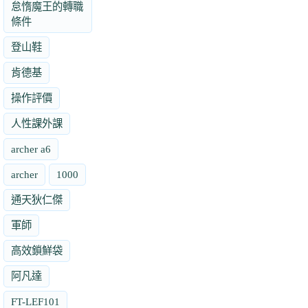
怠惰魔王的轉職
條件
登山鞋
肯德基
操作評價
人性課外課
archer a6
archer
1000
通天狄仁傑
軍師
高效鎖鮮袋
阿凡達
FT-LEF101