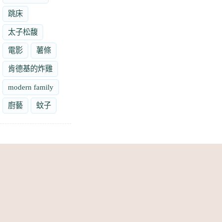
跳床
太子松馥
電影
薯條
肯德基的炸雞
modern family
廚藝
蚊子