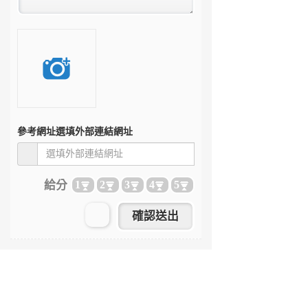
參考網址
選填外部連結網址
給分
1
2
3
4
5