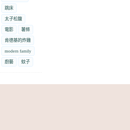
跳床
太子松馥
電影
薯條
肯德基的炸雞
modern family
廚藝
蚊子