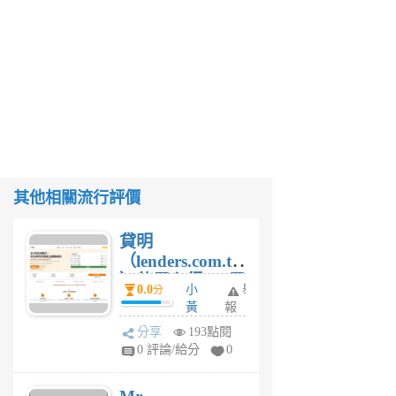
其他相關流行評價
貸明
（lenders.com.tw
）使用心得 — 民
0.0
小
舉
分
間貸款比較平台
黃
報
體驗
蜂
分享
193點閱
1
0 評論/給分
0
個
月
前