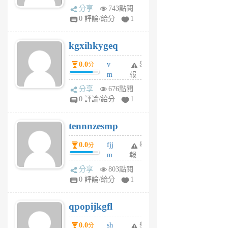
wi
分享
743點閱
w
0 評論/給分
1
sh
uq
kgxihkygeq
6
個
0.0
v
舉
分
月
m
報
前
sg
分享
676點閱
sr
0 評論/給分
1
vg
pn
tennnzesmp
6
個
0.0
fjj
舉
分
月
m
報
前
w
分享
803點閱
rs
0 評論/給分
1
uy
j
qpopijkgfl
6
個
0.0
sh
舉
分
月