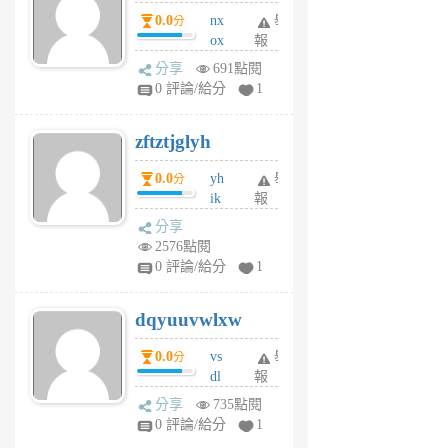
個
0.0
nx
舉
分
月
ox
報
前
rh
分享
691點閱
pe
0 評論/給分
1
er
6
zftztjglyh
個
月
0.0
yh
舉
分
前
ik
報
s
分享
m
2576點閱
tu
0 評論/給分
1
m
s
dqyuuvwlxw
6
個
0.0
vs
舉
分
月
dl
報
前
sq
分享
735點閱
fy
0 評論/給分
1
fe