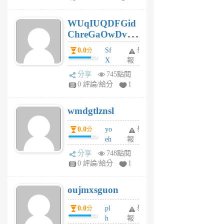
gy
6
WUqIUQDFGid
個
ChreGaOwDv
月
前
dY
0.0
Sf
舉
分
X
報
Pe
分享
745點閱
Jc
0 評論/給分
1
cf
v
wmdgtlznsl
R
P
0.0
yo
舉
分
m
eh
報
v
ld
A
分享
748點閱
gy
V
0 評論/給分
1
ik
G
6
6
oujmxsguon
個
個
月
月
0.0
pl
舉
分
前
前
h
報