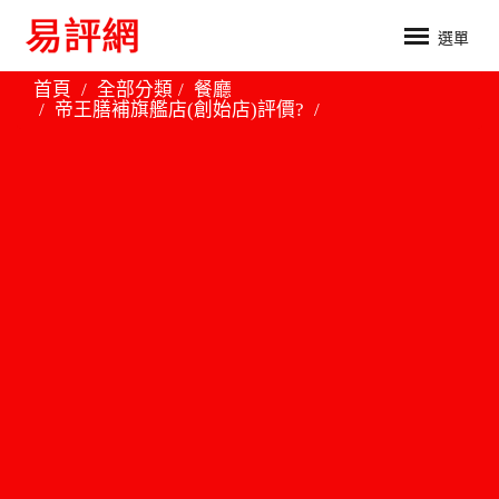
選單
首頁
全部分類
餐廳
帝王膳補旗艦店(創始店)評價?