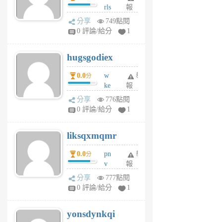
rls
報
前
k
分享
749點閱
m
0 評論/給分
1
zt
g
hugsgodiex
6
個
0.0
w
舉
分
月
ke
報
前
rv
分享
776點閱
pj
0 評論/給分
1
qf
r
liksqxmqmr
6
個
0.0
pn
舉
分
月
v
報
前
wt
分享
777點閱
sv
0 評論/給分
1
jd
j
yonsdynkqi
6