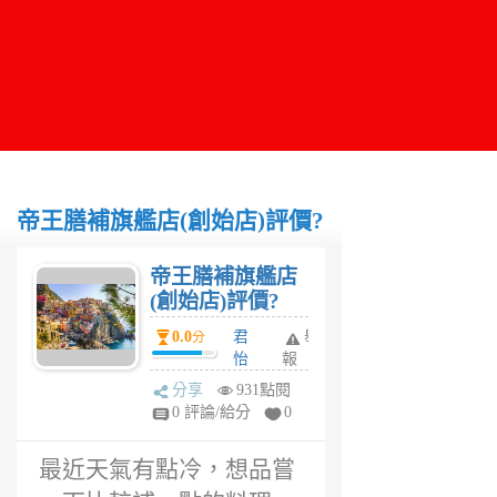
帝王膳補旗艦店(創始店)評價?
帝王膳補旗艦店
(創始店)評價?
0.0
君
舉
分
怡
報
6
分享
931點閱
年
0 評論/給分
0
前
最近天氣有點冷，想品嘗