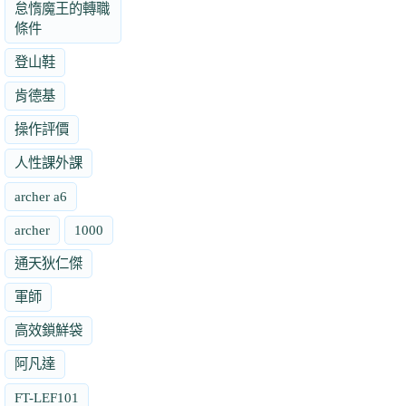
怠惰魔王的轉職
條件
登山鞋
肯德基
操作評價
人性課外課
archer a6
archer
1000
通天狄仁傑
軍師
高效鎖鮮袋
阿凡達
FT-LEF101