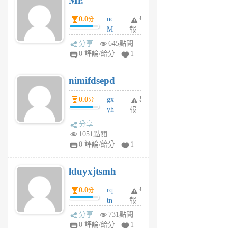
Mr.
0.0
nc
舉
分
M
報
U
分享
645點閱
F
0 評論/給分
1
C
M
nimifdsepd
U
5
0.0
gx
舉
分
個
yh
報
月
dq
前
分享
vo
1051點閱
jl
0 評論/給分
1
6
個
lduyxjtsmh
月
前
0.0
rq
舉
分
tn
報
jt
分享
731點閱
gl
0 評論/給分
1