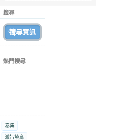
6
個
搜尋
月
前
熱門搜尋
泰集
激旨燒鳥