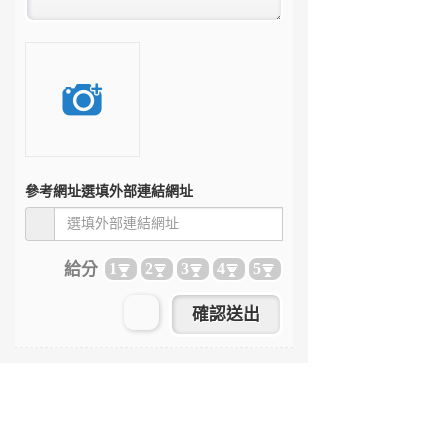
參考網址
選填外部連結網址
給分
1
2
3
4
5