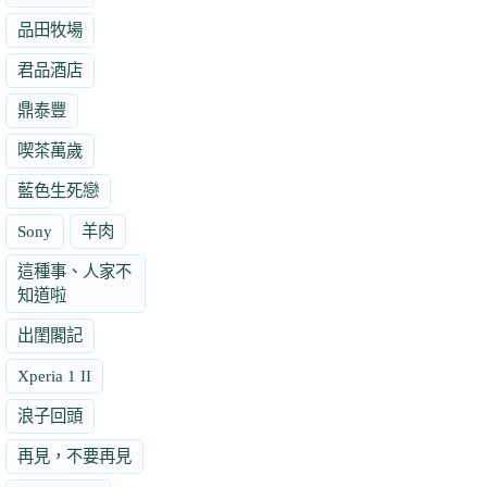
品田牧場
君品酒店
鼎泰豐
喫茶萬歲
藍色生死戀
Sony
羊肉
這種事、人家不
知道啦
出閨閣記
Xperia 1 II
浪子回頭
再見，不要再見