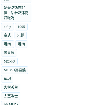
站著吃烤肉評
價，站著吃烤肉
好吃嗎
z flip
1995
泰式
火鍋
燒肉'
燒肉
壽喜燒
MOMO
MOMO壽喜燒
鎮魂
火村英生
太空戰士
魔道祖師