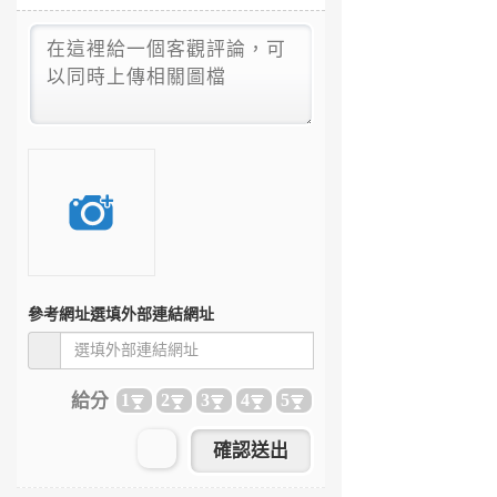
參考網址
選填外部連結網址
給分
1
2
3
4
5