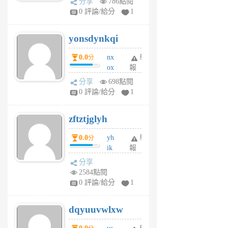
分享
786點閱
sv
0 評論/給分
1
jd
j
yonsdynkqi
6
個
0.0
nx
舉
分
月
ox
報
前
rh
分享
698點閱
pe
0 評論/給分
1
er
6
zftztjglyh
個
月
0.0
yh
舉
分
前
ik
報
s
分享
m
2584點閱
tu
0 評論/給分
1
m
s
dqyuuvwlxw
6
個