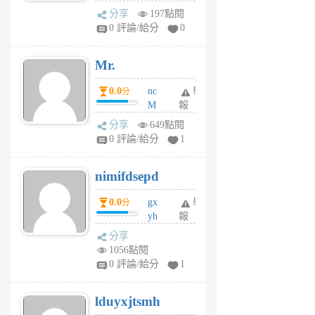
體驗
蜂
分享
197點閱
1
0 評論/給分
0
個
月
Mr.
前
0.0
nc
舉
分
M
報
U
分享
649點閱
F
0 評論/給分
1
C
M
nimifdsepd
U
5
0.0
gx
舉
分
個
yh
報
月
dq
前
分享
vo
1056點閱
jl
0 評論/給分
1
6
個
lduyxjtsmh
月
前