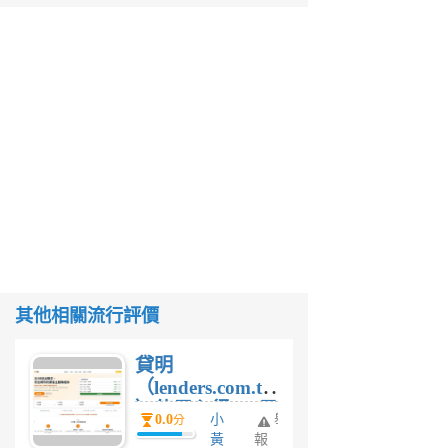
其他相關流行評價
貸明
（lenders.com.tw
）使用心得 — 民
0.0
小
舉
分
間貸款比較平台
黃
報