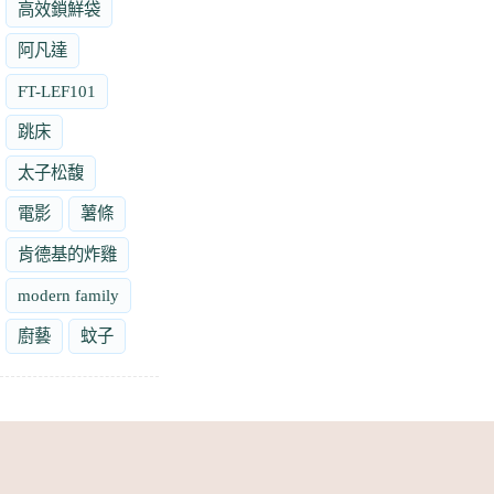
高效鎖鮮袋
阿凡達
FT-LEF101
跳床
太子松馥
電影
薯條
肯德基的炸雞
modern family
廚藝
蚊子