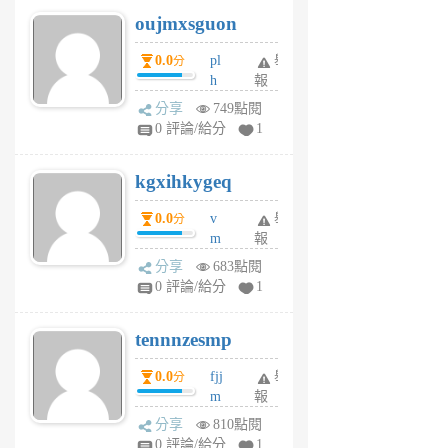
6
6
oujmxsguon
個
個
月
月
0.0
pl
舉
分
前
前
h
報
wi
分享
749點閱
w
0 評論/給分
1
sh
uq
kgxihkygeq
6
個
0.0
v
舉
分
月
m
報
前
sg
分享
683點閱
sr
0 評論/給分
1
vg
pn
tennnzesmp
6
個
0.0
fjj
舉
分
月
m
報
前
w
分享
810點閱
rs
0 評論/給分
1