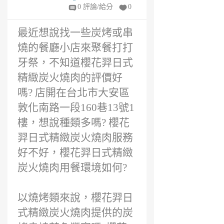
年
0 評論/給分
0
前
最近想說找一些炭烤或串
燒的餐廳小店來聚餐打打
牙祭，不知道櫻花羿日式
精緻炭火燒肉的評價好
嗎? 店開在台北市大安區
敦化南路一段160巷13號1
樓，想說種類多嗎? 櫻花
羿日式精緻炭火燒肉服務
好不好，櫻花羿日式精緻
炭火燒肉用餐環境如何?
以燒烤類來說，櫻花羿日
式精緻炭火燒肉提供的炭