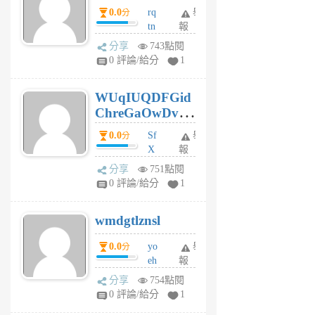
0.0
rq
舉
分
tn
報
jt
分享
743點閱
gl
0 評論/給分
1
gy
6
WUqIUQDFGid
個
ChreGaOwDv
月
前
dY
0.0
Sf
舉
分
X
報
Pe
分享
751點閱
Jc
0 評論/給分
1
cf
v
wmdgtlznsl
R
P
0.0
yo
舉
分
m
eh
報
v
ld
A
分享
754點閱
gy
V
0 評論/給分
1
ik
G