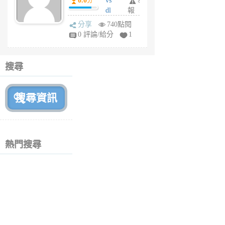
0.0
vs
舉
分
月
dl
報
前
sq
分享
740點閱
fy
0 評論/給分
1
fe
6
個
搜尋
月
前
熱門搜尋