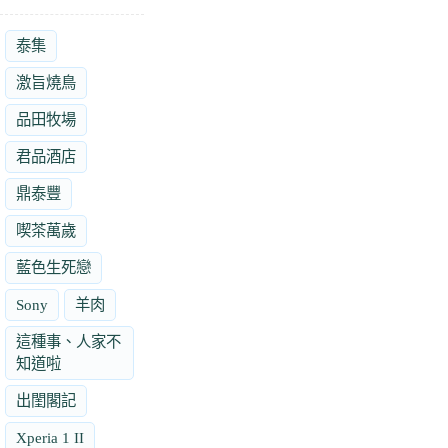
泰集
激旨燒鳥
品田牧場
君品酒店
鼎泰豐
喫茶萬歲
藍色生死戀
Sony
羊肉
這種事、人家不
知道啦
出閨閣記
Xperia 1 II