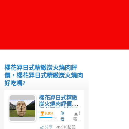
櫻花羿日式精緻炭火燒肉評
價，櫻花羿日式精緻炭火燒肉
好吃嗎?
櫻花羿日式精緻
炭火燒肉評價，
櫻花羿日式精緻
0.0
旅
舉
分
炭火燒肉好吃
者
報
嗎?
6
分享
910點閱