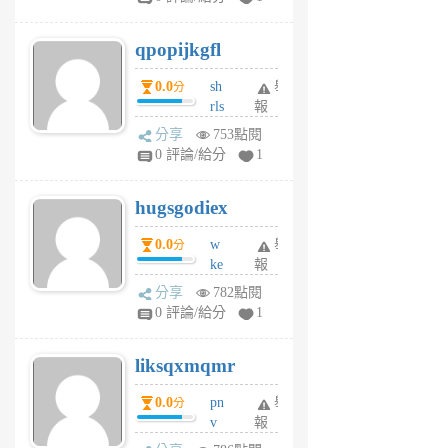
uy
j
qpopijkgfl
6
個
0.0
sh
舉
分
月
rls
報
前
k
分享
753點閱
m
0 評論/給分
1
zt
g
hugsgodiex
6
個
0.0
w
舉
分
月
ke
報
前
rv
分享
782點閱
pj
0 評論/給分
1
qf
r
liksqxmqmr
6
個
0.0
pn
舉
分
月
v
報
前
wt