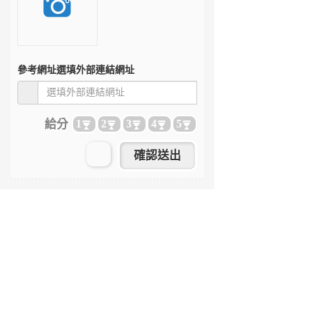
參考網址
選填外部連結網址
給分
1
2
3
4
5