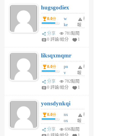
g
hugsgodiex
6
個
0.0
w
舉
分
月
ke
報
前
rv
分享
781點閱
pj
0 評論/給分
1
qf
r
liksqxmqmr
6
個
0.0
pn
舉
分
月
v
報
前
wt
分享
782點閱
sv
0 評論/給分
1
jd
j
yonsdynkqi
6
個
0.0
nx
舉
分
月
ox
報
前
rh
分享
696點閱
pe
0 評論/給分
1