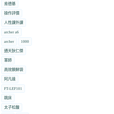
肯德基
操作評價
人性課外課
archer a6
archer
1000
通天狄仁傑
軍師
高效鎖鮮袋
阿凡達
FT-LEF101
跳床
太子松馥