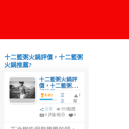
十二籃粥火鍋評價，十二籃粥
火鍋推薦?
十二籃粥火鍋評
價，十二籃粥火
鍋推薦?
0.0
艾
舉
分
立
報
克
分享
959點閱
斯
0 評論/給分
0
6
年