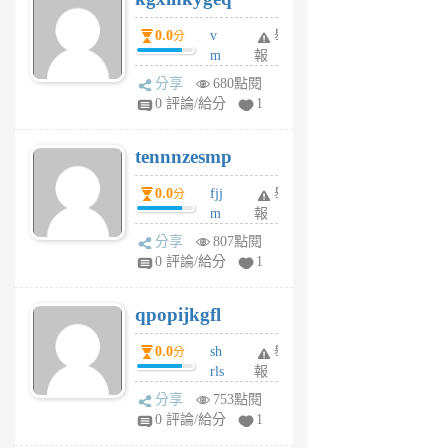
個
0.0
v
舉
分
月
m
報
前
sg
分享
680點閱
sr
0 評論/給分
1
vg
pn
tennnzesmp
6
個
0.0
fjj
舉
分
月
m
報
前
w
分享
807點閱
rs
0 評論/給分
1
uy
j
qpopijkgfl
6
個
0.0
sh
舉
分
月
rls
報
前
k
分享
753點閱
m
0 評論/給分
1
zt