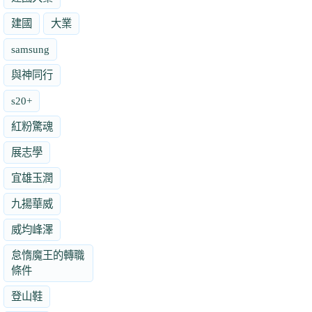
建國
大業
samsung
與神同行
s20+
紅粉驚魂
展志學
宜雄玉潤
九揚華威
威均峰澤
怠惰魔王的轉職
條件
登山鞋