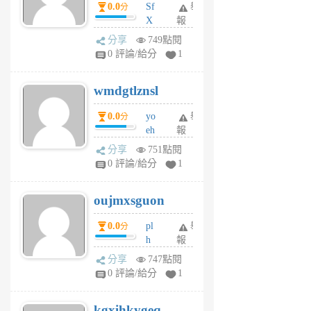
0.0
Sf
舉
分
X
報
Pe
分享
749點閱
Jc
0 評論/給分
1
cf
v
wmdgtlznsl
R
P
0.0
yo
舉
分
m
eh
報
v
ld
A
分享
751點閱
gy
V
0 評論/給分
1
ik
G
6
6
oujmxsguon
個
個
月
月
0.0
pl
舉
分
前
前
h
報
wi
分享
747點閱
w
0 評論/給分
1
sh
uq
kgxihkygeq
6