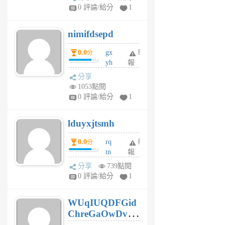
F
0 評論/給分
1
C
M
nimifdsepd
U
5
0.0
gx
舉
分
個
yh
報
月
dq
前
分享
vo
1053點閱
jl
0 評論/給分
1
6
個
lduyxjtsmh
月
前
0.0
rq
舉
分
tn
報
jt
分享
739點閱
gl
0 評論/給分
1
gy
6
WUqIUQDFGid
個
ChreGaOwDv
月
前
dY