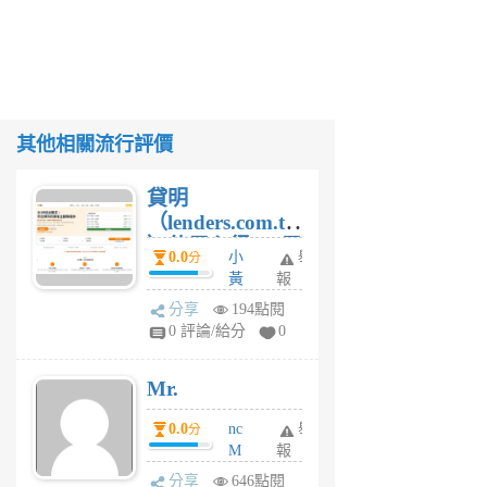
其他相關流行評價
貸明
（lenders.com.tw
）使用心得 — 民
0.0
小
舉
分
間貸款比較平台
黃
報
體驗
蜂
分享
194點閱
1
0 評論/給分
0
個
月
Mr.
前
0.0
nc
舉
分
M
報
U
分享
646點閱