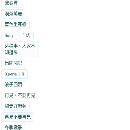
鼎泰豐
喫茶萬歲
藍色生死戀
Sony
羊肉
這種事、人家不
知道啦
出閨閣記
Xperia 1 II
浪子回頭
再見，不要再見
甜妻好廚藝
再見不要再見
冬季戰爭