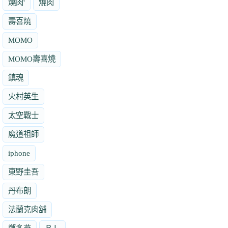
燒肉'
燒肉
壽喜燒
MOMO
MOMO壽喜燒
鎮魂
火村英生
太空戰士
魔道祖師
iphone
東野圭吾
丹布朗
法蘭克肉舖