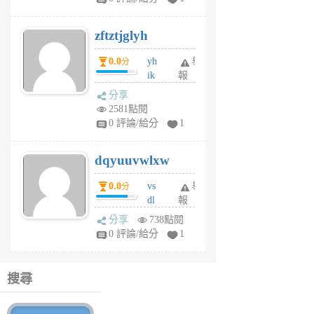
er
6
zftztjglyh
個
月
0.0
yh
舉
分
前
ik
報
s
分享
m
2581點閱
tu
0 評論/給分
1
m
s
dqyuuvwlxw
6
個
0.0
vs
舉
分
月
dl
報
前
sq
分享
738點閱
fy
0 評論/給分
1
fe
6
個
搜尋
月
前