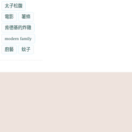
太子松馥
電影
薯條
肯德基的炸雞
modern family
廚藝
蚊子