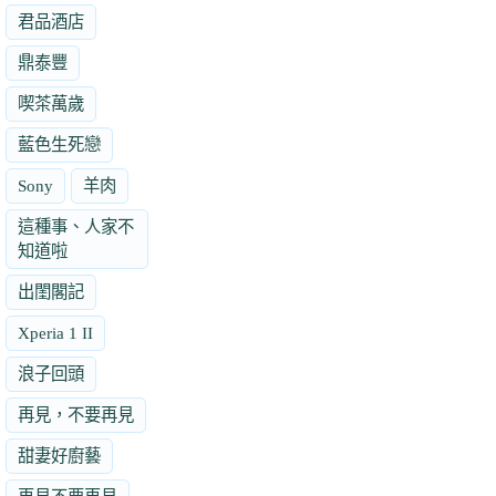
君品酒店
鼎泰豐
喫茶萬歲
藍色生死戀
Sony
羊肉
這種事、人家不
知道啦
出閨閣記
Xperia 1 II
浪子回頭
再見，不要再見
甜妻好廚藝