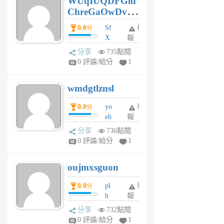
WUqIUQDFGid
個
ChreGaOwDv
月
前
dY
0.0
Sf
舉
分
X
報
Pe
分享
735點閱
Jc
0 評論/給分
1
cf
v
wmdgtlznsl
R
P
0.0
yo
舉
分
m
eh
報
v
ld
A
分享
736點閱
gy
V
0 評論/給分
1
ik
G
6
6
oujmxsguon
個
個
月
月
0.0
pl
舉
分
前
前
h
報
wi
分享
732點閱
w
0 評論/給分
1