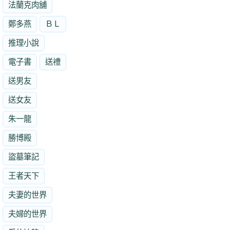
法蘭克肉舖
鄭多燕
ＢＬ
推理小說
電子書
送禮
送男友
送女友
朱一龍
勝博殿
盜墓筆記
王者天下
夫妻的世界
夫婦的世界