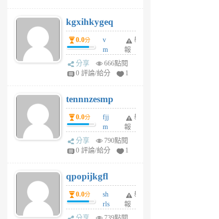
sh
uq
kgxihkygeq
6
個
0.0
v
舉
分
月
m
報
前
sg
分享
666點閱
sr
0 評論/給分
1
vg
pn
tennnzesmp
6
個
0.0
fjj
舉
分
月
m
報
前
w
分享
790點閱
rs
0 評論/給分
1
uy
j
qpopijkgfl
6
個
0.0
sh
舉
分
月
rls
報
前
k
分享
739點閱