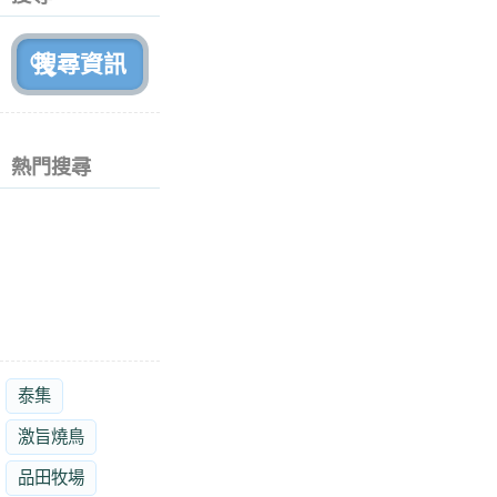
月
前
熱門搜尋
泰集
激旨燒鳥
品田牧場