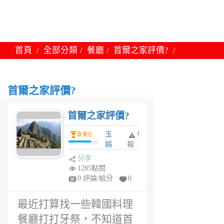
首頁
全部分類
餐廳
首爾之家評價?
首爾之家評價?
首爾之家評價?
0.0
玉
舉
分
娟
報
6
分享
年
1285點閱
前
0 評論/給分
0
最近打算找一些韓國料理
餐廳打打牙祭，不知道首