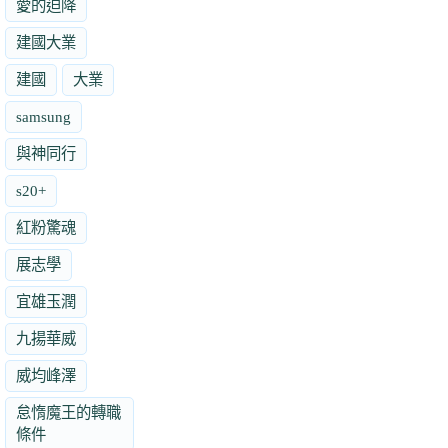
愛的迫降
建國大業
建國
大業
samsung
與神同行
s20+
紅粉驚魂
展志學
宜雄玉潤
九揚華威
威均峰澤
怠惰魔王的轉職
條件