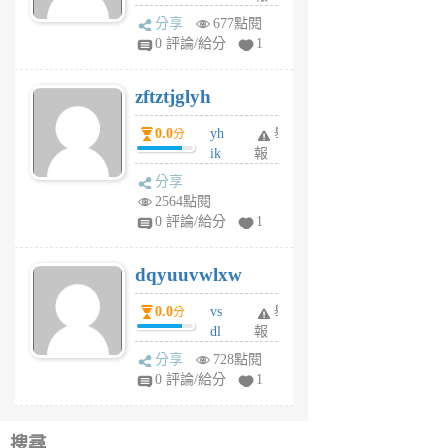
rh
分享
677點閱
pe
0 評論/給分
1
er
6
zftztjglyh
個
月
0.0
yh
舉
分
前
ik
報
s
分享
m
2564點閱
tu
0 評論/給分
1
m
s
dqyuuvwlxw
6
個
0.0
vs
舉
分
月
dl
報
前
sq
分享
728點閱
fy
0 評論/給分
1
fe
6
個
搜尋