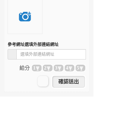
參考網址
選填外部連結網址
給分
1
2
3
4
5