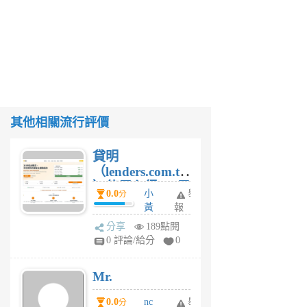
其他相關流行評價
貸明
（lenders.com.tw
）使用心得 — 民
0.0
小
舉
分
間貸款比較平台
黃
報
體驗
蜂
分享
189點閱
4
0 評論/給分
0
星
期
Mr.
前
0.0
nc
舉
分