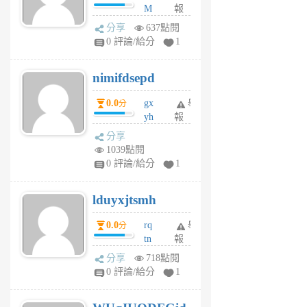
M
報
U
分享
637點閱
F
0 評論/給分
1
C
M
nimifdsepd
U
5
0.0
gx
舉
分
個
yh
報
月
dq
前
分享
vo
1039點閱
jl
0 評論/給分
1
6
個
lduyxjtsmh
月
前
0.0
rq
舉
分
tn
報
jt
分享
718點閱
gl
0 評論/給分
1
gy
6