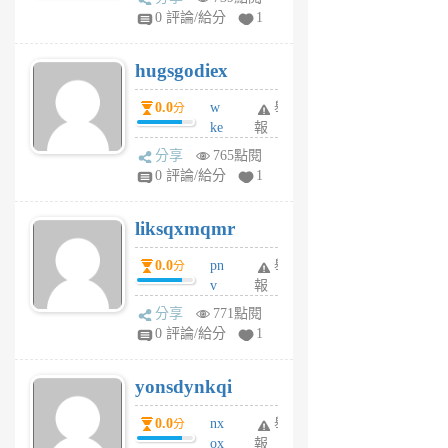
m
0 評論/給分
1
zt
g
hugsgodiex
6
個
0.0
w
舉
分
月
ke
報
前
rv
分享
765點閱
pj
0 評論/給分
1
qf
r
liksqxmqmr
6
個
0.0
pn
舉
分
月
v
報
前
wt
分享
771點閱
sv
0 評論/給分
1
jd
j
yonsdynkqi
6
個
0.0
nx
舉
分
月
ox
報
前