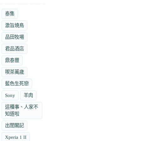
泰集
激旨燒鳥
品田牧場
君品酒店
鼎泰豐
喫茶萬歲
藍色生死戀
Sony
羊肉
這種事、人家不
知道啦
出閨閣記
Xperia 1 II