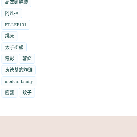
高效鎖鮮袋
阿凡達
FT-LEF101
跳床
太子松馥
電影
薯條
肯德基的炸雞
modern family
廚藝
蚊子