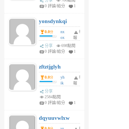
分享
786點閱
sv
0 評論/給分
1
jd
j
yonsdynkqi
6
個
0.0
nx
舉
分
月
ox
報
前
rh
分享
698點閱
pe
0 評論/給分
1
er
6
zftztjglyh
個
月
0.0
yh
舉
分
前
ik
報
s
分享
m
2584點閱
tu
0 評論/給分
1
m
s
dqyuuvwlxw
6
個
0.0
vs
舉
分