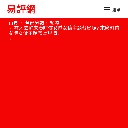
選單
首頁
全部分類
餐廳
有人去過末廣町侍女隊女傭主題餐廳嗎? 末廣町侍
女隊女傭主題餐廳評價?