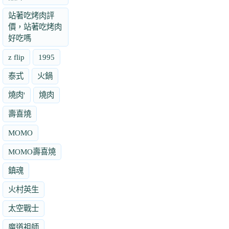
站著吃烤肉評
價，站著吃烤肉
好吃嗎
z flip
1995
泰式
火鍋
燒肉'
燒肉
壽喜燒
MOMO
MOMO壽喜燒
鎮魂
火村英生
太空戰士
魔道祖師