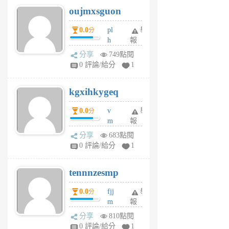
6
6
oujmxsguon
個
個
月
月
0.0
pl
舉
分
前
前
h
報
wi
分享
749點閱
w
0 評論/給分
1
sh
uq
kgxihkygeq
6
個
0.0
v
舉
分
月
m
報
前
sg
分享
683點閱
sr
0 評論/給分
1
vg
pn
tennnzesmp
6
個
0.0
fjj
舉
分
月
m
報
前
w
分享
810點閱
rs
0 評論/給分
1