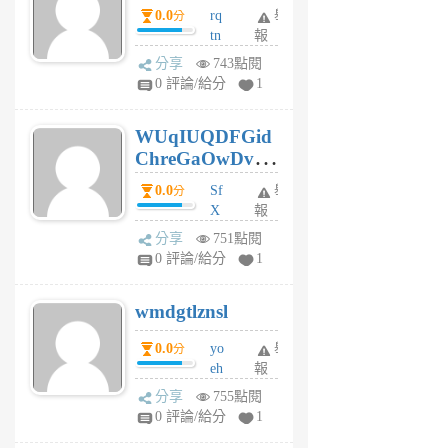
0.0
rq
舉
分
tn
報
jt
分享
743點閱
gl
0 評論/給分
1
gy
6
WUqIUQDFGid
個
ChreGaOwDv
月
前
dY
0.0
Sf
舉
分
X
報
Pe
分享
751點閱
Jc
0 評論/給分
1
cf
v
wmdgtlznsl
R
P
0.0
yo
舉
分
m
eh
報
v
ld
A
分享
755點閱
gy
V
0 評論/給分
1
ik
G