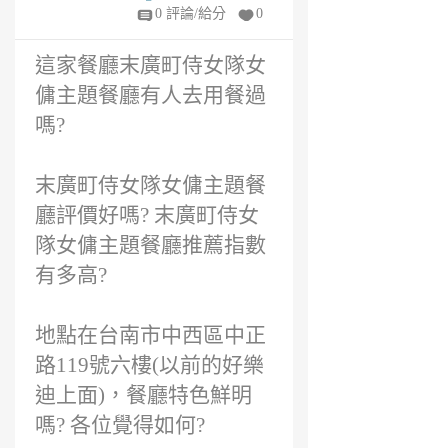
6
0 評論/給分
0
年
前
這家餐廳末廣町侍女隊女
傭主題餐廳有人去用餐過
嗎?
末廣町侍女隊女傭主題餐
廳評價好嗎? 末廣町侍女
隊女傭主題餐廳推薦指數
有多高?
地點在台南市中西區中正
路119號六樓(以前的好樂
迪上面)，餐廳特色鮮明
嗎? 各位覺得如何?