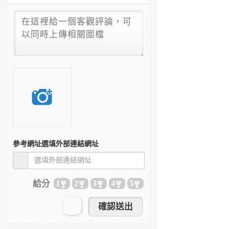
參考網址
選填外部連結網址
給分
1
2
3
4
5