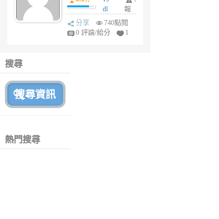
月
dl
報
前
sq
分享
740點閱
fy
0 評論/給分
1
fe
6
個
搜尋
月
前
熱門搜尋