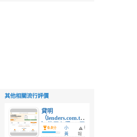
其他相關流行評價
貸明
（lenders.com.tw
）使用心得 — 民
0.0
小
舉
分
間貸款比較平台
黃
報