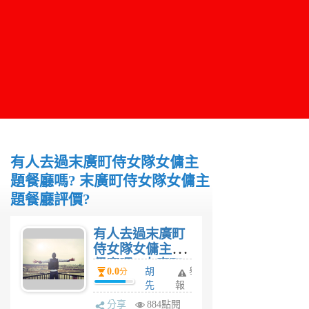
有人去過末廣町侍女隊女傭主
題餐廳嗎? 末廣町侍女隊女傭主
題餐廳評價?
有人去過末廣町
侍女隊女傭主題
餐廳嗎? 末廣町
0.0
胡
舉
分
侍女隊女傭主題
先
報
餐廳評價?
生
分享
884點閱