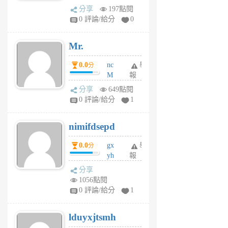
體驗
蜂
分享
197點閱
1
0 評論/給分
0
個
月
Mr.
前
0.0
nc
舉
分
M
報
U
分享
649點閱
F
0 評論/給分
1
C
M
nimifdsepd
U
5
0.0
gx
舉
分
個
yh
報
月
dq
前
分享
vo
1056點閱
jl
0 評論/給分
1
6
個
lduyxjtsmh
月
前