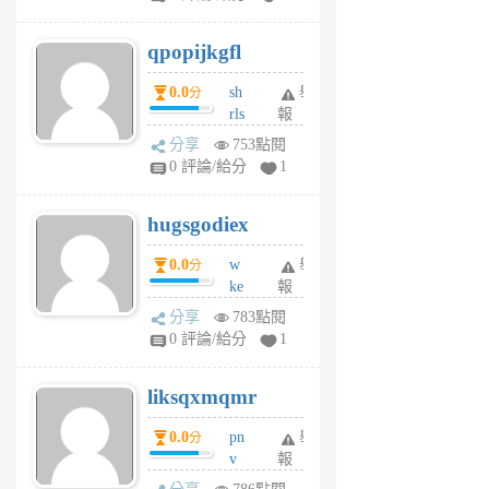
uy
j
qpopijkgfl
6
個
0.0
sh
舉
分
月
rls
報
前
k
分享
753點閱
m
0 評論/給分
1
zt
g
hugsgodiex
6
個
0.0
w
舉
分
月
ke
報
前
rv
分享
783點閱
pj
0 評論/給分
1
qf
r
liksqxmqmr
6
個
0.0
pn
舉
分
月
v
報
前
wt