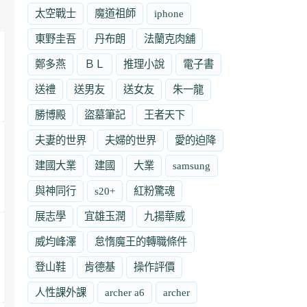
太空戰士
魔道祖師
iphone
東野圭吾
丹布朗
法蘭克肉舖
鄭多燕
ＢＬ
推理小說
電子書
送禮
送男友
送女友
朱一龍
勝博殿
盜墓筆記
王者天下
夫妻的世界
夫婦的世界
愛的迫降
建國大業
建國
大業
samsung
與神同行
s20+
紅粉驚魂
展志學
宜雄玉潤
九揚華威
威均峰澤
怠惰魔王的轉職條件
登山鞋
肯德基
操作評價
人性課外課
archer a6
archer