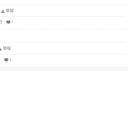
舉報
分
1
舉報
分
1