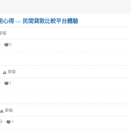
w）使用心得 — 民間貸款比較平台體驗
舉報
分
0
舉報
分
1
舉報
分
1