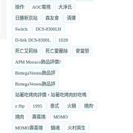
操作
AOC電視
大淨氏
日勝新京站
森友會
清運
Switch
DCS-8300LH
D-link DCS-8300L
1028
死亡艾莉絲
死亡愛麗絲
麥當勞
APM Monaco飾品評價?
BottegaVeneta飾品評
BottegaVeneta飾品評
站著吃烤肉評價，站著吃烤肉好吃嗎
z flip
1995
泰式
火鍋
燒肉'
燒肉
壽喜燒
MOMO
MOMO壽喜燒
鎮魂
火村英生