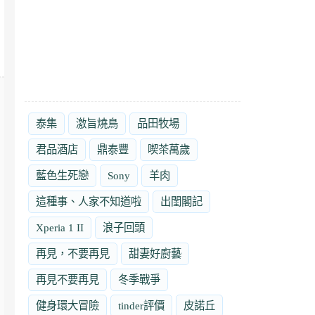
泰集
激旨燒鳥
品田牧場
君品酒店
鼎泰豐
喫茶萬歲
藍色生死戀
Sony
羊肉
這種事、人家不知道啦
出閨閣記
Xperia 1 II
浪子回頭
再見，不要再見
甜妻好廚藝
再見不要再見
冬季戰爭
健身環大冒險
tinder評價
皮諾丘