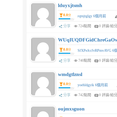
lduyxjtsmh
0.0
分
rqtnjtglgy 6個月前
分享
724點閱
0 評論/給
WUqIUQDFGidChreGaO
0.0
分
SfXPeJccfvRPmvAVG 
分享
740點閱
0 評論/給
wmdgtlznsl
0.0
分
yoehldgyik 6個月前
分享
742點閱
0 評論/給
oujmxsguon