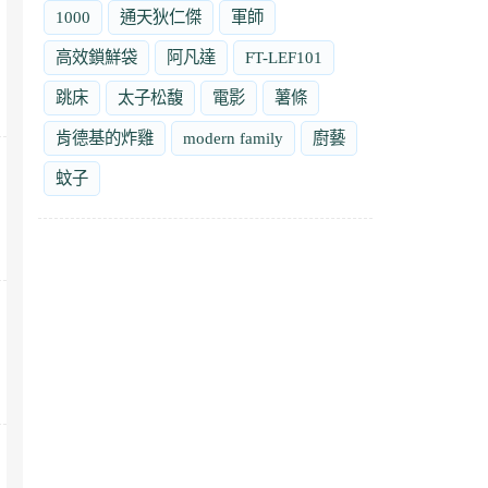
1000
通天狄仁傑
軍師
高效鎖鮮袋
阿凡達
FT-LEF101
跳床
太子松馥
電影
薯條
肯德基的炸雞
modern family
廚藝
蚊子