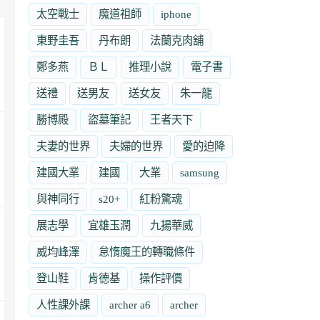
太空戰士
魔道祖師
iphone
東野圭吾
丹布朗
法蘭克肉舖
鄭多燕
ＢＬ
推理小說
電子書
送禮
送男友
送女友
朱一龍
勝博殿
盜墓筆記
王者天下
夫妻的世界
夫婦的世界
愛的迫降
建國大業
建國
大業
samsung
與神同行
s20+
紅粉驚魂
展志學
宜雄玉潤
九揚華威
威均峰澤
怠惰魔王的轉職條件
登山鞋
肯德基
操作評價
人性課外課
archer a6
archer