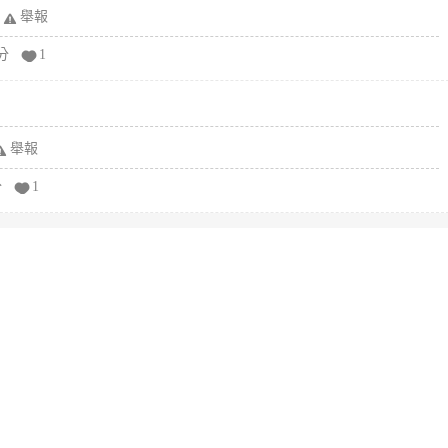
舉報
分
1
舉報
分
1