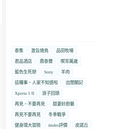
泰集
激旨燒鳥
品田牧場
君品酒店
鼎泰豐
喫茶萬歲
藍色生死戀
Sony
羊肉
這種事、人家不知道啦
出閨閣記
Xperia 1 II
浪子回頭
再見，不要再見
甜妻好廚藝
再見不要再見
冬季戰爭
健身環大冒險
tinder評價
皮諾丘