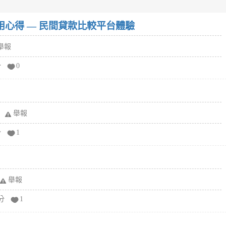
w）使用心得 — 民間貸款比較平台體驗
舉報
分
0
舉報
分
1
舉報
分
1