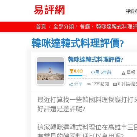
評價推
首頁
全部分類
餐廳
韓咪達韓式料理評
韓咪達韓式料理評價?
韓咪達韓式料理評價?
0.0
分
小黑 6年前
舉報
分享
1239點閱
0 評論/給
最近打算找一些韓國料理餐廳打打牙
好評還是差評呢?
這家韓咪達韓式料理位在高雄市三民
有常見的韓國料理可以享用呢?