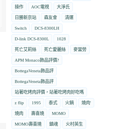
操作
AOC電視
大淨氏
日勝新京站
森友會
清運
Switch
DCS-8300LH
D-link DCS-8300L
1028
死亡艾莉絲
死亡愛麗絲
麥當勞
APM Monaco飾品評價?
BottegaVeneta飾品評
BottegaVeneta飾品評
站著吃烤肉評價，站著吃烤肉好吃嗎
z flip
1995
泰式
火鍋
燒肉'
燒肉
壽喜燒
MOMO
MOMO壽喜燒
鎮魂
火村英生