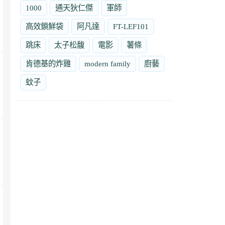
1000
通天狄仁傑
軍師
高效鎖鮮袋
阿凡達
FT-LEF101
跳床
太子松馥
電影
薯條
肯德基的炸雞
modern family
廚藝
蚊子