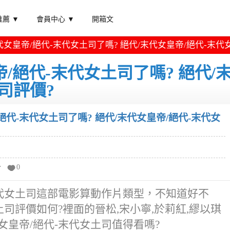
薦 ▼
會員中心 ▼
開箱文
女皇帝/絕代-末代女土司了嗎? 絕代/末代女皇帝/絕代-末代
/絕代-末代女土司了嗎? 絕代/
司評價?
絕代-末代女土司了嗎? 絕代/末代女皇帝/絕代-末代女
分
0
末代女土司這部電影算動作片類型，不知道好不
土司評價如何?裡面的晉松,宋小寧,於莉紅,繆以琪
女皇帝/絕代-末代女土司值得看嗎?