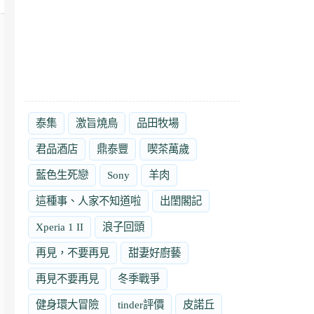
泰集
激旨燒鳥
品田牧場
君品酒店
鼎泰豐
喫茶萬歲
藍色生死戀
Sony
羊肉
這種事、人家不知道啦
出閨閣記
Xperia 1 II
浪子回頭
再見，不要再見
甜妻好廚藝
再見不要再見
冬季戰爭
健身環大冒險
tinder評價
皮諾丘