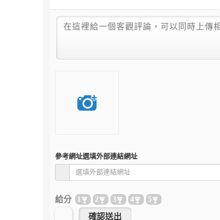
參考網址
選填外部連結網址
給分
1
2
3
4
5