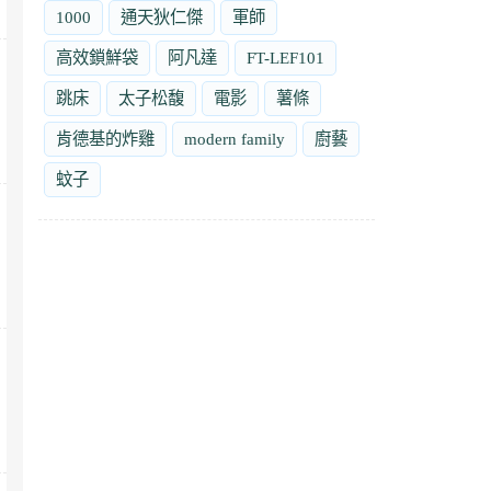
1000
通天狄仁傑
軍師
高效鎖鮮袋
阿凡達
FT-LEF101
跳床
太子松馥
電影
薯條
肯德基的炸雞
modern family
廚藝
蚊子