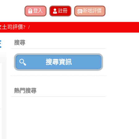
女土司評價?
末
搜尋
熱門搜尋