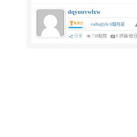
dqyuuvwlxw
0.0
分
vsdlsqfyfe 6個月前
分享
738點閱
0 評論/給