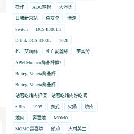
操作
AOC電視
大淨氏
日勝新京站
森友會
清運
Switch
DCS-8300LH
D-link DCS-8300L
1028
死亡艾莉絲
死亡愛麗絲
麥當勞
APM Monaco飾品評價?
BottegaVeneta飾品評
BottegaVeneta飾品評
站著吃烤肉評價，站著吃烤肉好吃嗎
z flip
1995
泰式
火鍋
燒肉'
燒肉
壽喜燒
MOMO
MOMO壽喜燒
鎮魂
火村英生