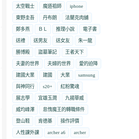
太空戰士
魔道祖師
iphone
東野圭吾
丹布朗
法蘭克肉舖
鄭多燕
ＢＬ
推理小說
電子書
送禮
送男友
送女友
朱一龍
勝博殿
盜墓筆記
王者天下
夫妻的世界
夫婦的世界
愛的迫降
建國大業
建國
大業
samsung
與神同行
s20+
紅粉驚魂
展志學
宜雄玉潤
九揚華威
威均峰澤
怠惰魔王的轉職條件
登山鞋
肯德基
操作評價
人性課外課
archer a6
archer