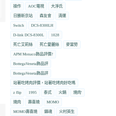
操作
AOC電視
大淨氏
日勝新京站
森友會
清運
Switch
DCS-8300LH
D-link DCS-8300L
1028
死亡艾莉絲
死亡愛麗絲
麥當勞
APM Monaco飾品評價?
BottegaVeneta飾品評
BottegaVeneta飾品評
站著吃烤肉評價，站著吃烤肉好吃嗎
z flip
1995
泰式
火鍋
燒肉'
燒肉
壽喜燒
MOMO
MOMO壽喜燒
鎮魂
火村英生