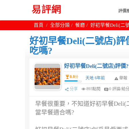
評價推
首頁
全部分類
餐廳
好初早餐Deli(二
好初早餐Deli(二號店)評
吃嗎?
好初早餐Deli(二號店)評價
0.0
分
天地 6年前
舉報
分享
893點閱
0 評論/給
早餐很重要，不知道好初早餐Deli(
當早餐適合嗎?