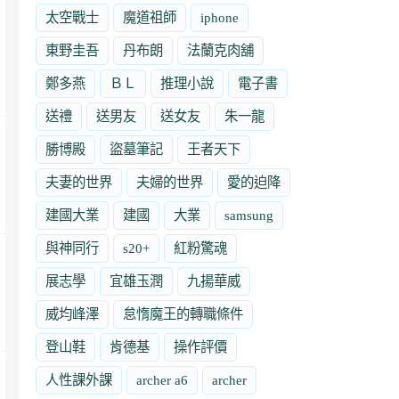
太空戰士
魔道祖師
iphone
東野圭吾
丹布朗
法蘭克肉舖
鄭多燕
ＢＬ
推理小說
電子書
送禮
送男友
送女友
朱一龍
勝博殿
盜墓筆記
王者天下
夫妻的世界
夫婦的世界
愛的迫降
建國大業
建國
大業
samsung
與神同行
s20+
紅粉驚魂
展志學
宜雄玉潤
九揚華威
威均峰澤
怠惰魔王的轉職條件
登山鞋
肯德基
操作評價
人性課外課
archer a6
archer