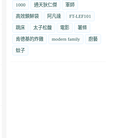
1000
通天狄仁傑
軍師
高效鎖鮮袋
阿凡達
FT-LEF101
跳床
太子松馥
電影
薯條
肯德基的炸雞
modern family
廚藝
蚊子