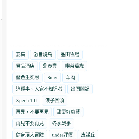
泰集
激旨燒鳥
品田牧場
君品酒店
鼎泰豐
喫茶萬歲
藍色生死戀
Sony
羊肉
這種事、人家不知道啦
出閨閣記
Xperia 1 II
浪子回頭
再見，不要再見
甜妻好廚藝
再見不要再見
冬季戰爭
健身環大冒險
tinder評價
皮諾丘