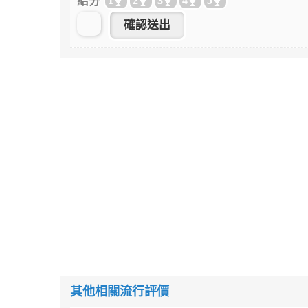
給分
1
2
3
4
5
其他相關流行評價