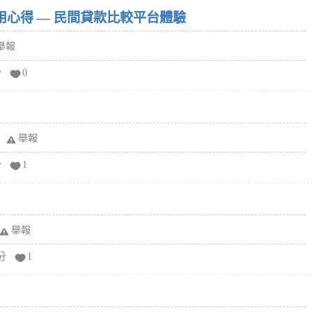
w）使用心得 — 民間貸款比較平台體驗
舉報
分
0
舉報
分
1
舉報
分
1