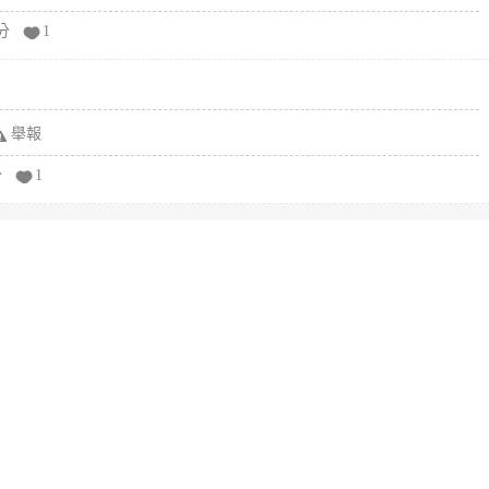
分
1
舉報
分
1