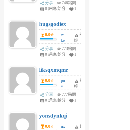
k
分享
746點閱
m
0 評論/給分
1
zt
g
hugsgodiex
6
個
0.0
w
舉
分
月
ke
報
前
rv
分享
773點閱
pj
0 評論/給分
1
qf
r
liksqxmqmr
6
個
0.0
pn
舉
分
月
v
報
前
wt
分享
777點閱
sv
0 評論/給分
1
jd
j
yonsdynkqi
6
個
0.0
nx
舉
分
月