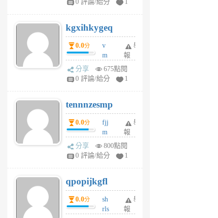
0 評論/給分
1
sh
uq
kgxihkygeq
6
個
0.0
v
舉
分
月
m
報
前
sg
分享
675點閱
sr
0 評論/給分
1
vg
pn
tennnzesmp
6
個
0.0
fjj
舉
分
月
m
報
前
w
分享
800點閱
rs
0 評論/給分
1
uy
j
qpopijkgfl
6
個
0.0
sh
舉
分
月
rls
報
前