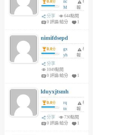
0.0
nc
舉
分
M
報
U
分享
644點閱
F
0 評論/給分
1
C
M
nimifdsepd
U
5
0.0
gx
舉
分
個
yh
報
月
dq
前
分享
vo
1049點閱
jl
0 評論/給分
1
6
個
lduyxjtsmh
月
前
0.0
rq
舉
分
tn
報
jt
分享
730點閱
gl
0 評論/給分
1
gy
6