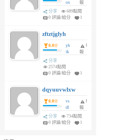
ox
報
前
rh
分享
689點閱
pe
0 評論/給分
1
er
6
zftztjglyh
個
月
0.0
yh
舉
分
前
ik
報
s
分享
m
2574點閱
tu
0 評論/給分
1
m
s
dqyuuvwlxw
6
個
0.0
vs
舉
分
月
dl
報
前
sq
分享
734點閱
fy
0 評論/給分
1
fe
6
個