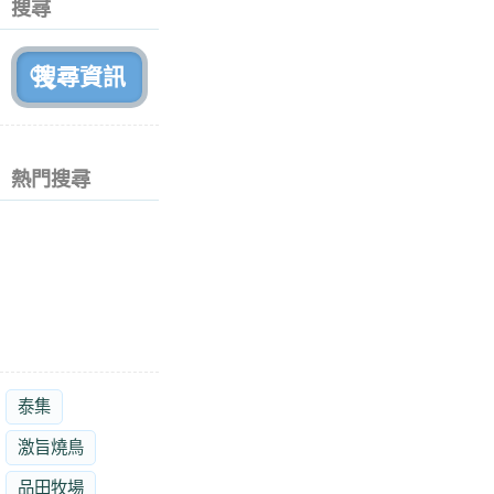
搜尋
月
前
熱門搜尋
泰集
激旨燒鳥
品田牧場