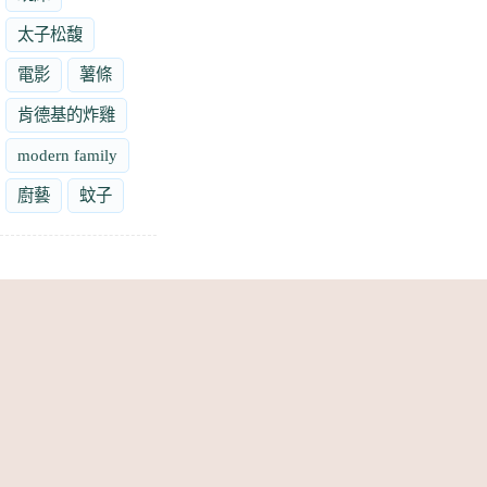
太子松馥
電影
薯條
肯德基的炸雞
modern family
廚藝
蚊子