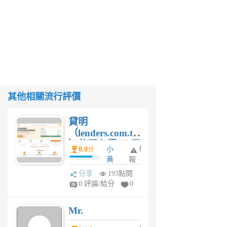
其他相關流行評價
貸明
（lenders.com.tw
）使用心得 — 民
0.0
小
舉
分
間貸款比較平台
黃
報
體驗
蜂
分享
193點閱
1
0 評論/給分
0
個
月
Mr.
前