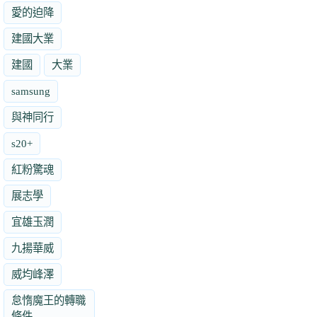
愛的迫降
建國大業
建國
大業
samsung
與神同行
s20+
紅粉驚魂
展志學
宜雄玉潤
九揚華威
威均峰澤
怠惰魔王的轉職
條件