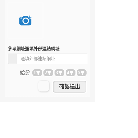
參考網址
選填外部連結網址
給分
1
2
3
4
5