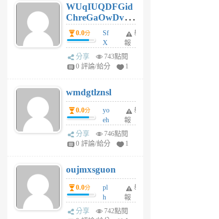
WUqIUQDFGid
個
ChreGaOwDv
月
前
dY
0.0
Sf
舉
分
X
報
Pe
分享
743點閱
Jc
0 評論/給分
1
cf
v
wmdgtlznsl
R
P
0.0
yo
舉
分
m
eh
報
v
ld
A
分享
746點閱
gy
V
0 評論/給分
1
ik
G
6
6
oujmxsguon
個
個
月
月
0.0
pl
舉
分
前
前
h
報
wi
分享
742點閱
w