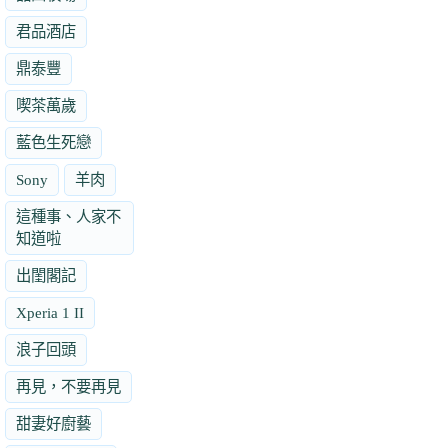
君品酒店
鼎泰豐
喫茶萬歲
藍色生死戀
Sony
羊肉
這種事、人家不
知道啦
出閨閣記
Xperia 1 II
浪子回頭
再見，不要再見
甜妻好廚藝