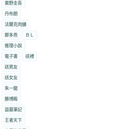
東野圭吾
丹布朗
法蘭克肉舖
鄭多燕
ＢＬ
推理小說
電子書
送禮
送男友
送女友
朱一龍
勝博殿
盜墓筆記
王者天下