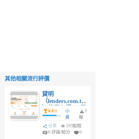
其他相關流行評價
貸明
（lenders.com.tw
）使用心得 — 民
0.0
小
舉
分
間貸款比較平台
黃
報
體驗
蜂
分享
193點閱
1
0 評論/給分
0
個