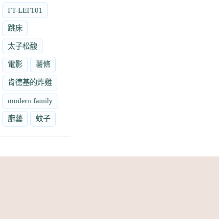
FT-LEF101
跳床
太子松馥
電影
薯條
肯德基的炸雞
modern family
廚藝
蚊子