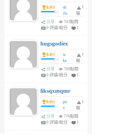
個
0.0
sh
舉
分
月
rls
報
前
k
分享
743點閱
m
0 評論/給分
1
zt
g
hugsgodiex
6
個
0.0
w
舉
分
月
ke
報
前
rv
分享
769點閱
pj
0 評論/給分
1
qf
r
liksqxmqmr
6
個
0.0
pn
舉
分
月
v
報
前
wt
分享
776點閱
sv
0 評論/給分
1
jd
j