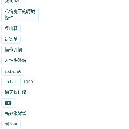
威均峰澤
怠惰魔王的轉職
條件
登山鞋
肯德基
操作評價
人性課外課
archer a6
archer
1000
通天狄仁傑
軍師
高效鎖鮮袋
阿凡達