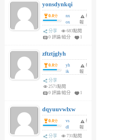
yonsdynkqi
6
個
0.0
nx
舉
分
月
ox
報
前
rh
分享
683點閱
pe
0 評論/給分
1
er
6
zftztjglyh
個
月
0.0
yh
舉
分
前
ik
報
s
分享
m
2571點閱
tu
0 評論/給分
1
m
s
dqyuuvwlxw
6
個
0.0
vs
舉
分
月
dl
報
前
sq
分享
731點閱
fy