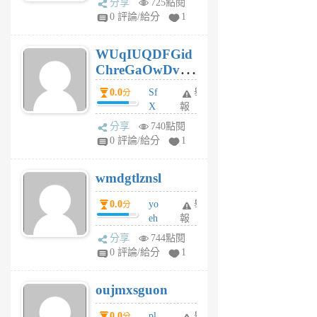
分享
725點閱
gl
0 評論/給分
1
gy
6
WUqIUQDFGid
個
ChreGaOwDv
月
前
dY
0.0
Sf
舉
分
X
報
Pe
分享
740點閱
Jc
0 評論/給分
1
cf
v
wmdgtlznsl
R
P
0.0
yo
舉
分
m
eh
報
v
ld
A
分享
744點閱
gy
V
0 評論/給分
1
ik
G
6
6
oujmxsguon
個
個
月
月
0.0
pl
舉
分