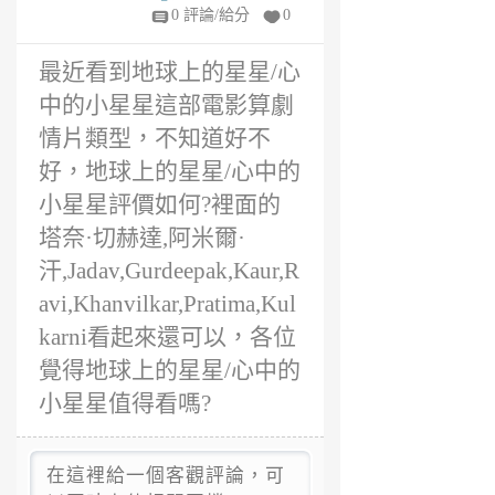
6
0 評論/給分
0
年
前
最近看到地球上的星星/心
中的小星星這部電影算劇
情片類型，不知道好不
好，地球上的星星/心中的
小星星評價如何?裡面的
塔奈·切赫達,阿米爾·
汗,Jadav,Gurdeepak,Kaur,R
avi,Khanvilkar,Pratima,Kul
karni看起來還可以，各位
覺得地球上的星星/心中的
小星星值得看嗎?