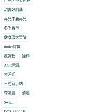
再見，不要再見
甜妻好廚藝
再見不要再見
冬季戰爭
健身環大冒險
tinder評價
皮諾丘
操作
AOC電視
大淨氏
日勝新京站
森友會
清運
Switch
DCS-8300LH