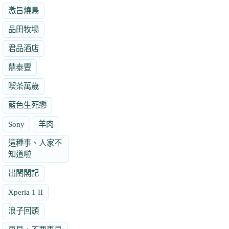
激旨燒鳥
品田牧場
君品酒店
鼎泰豐
喫茶萬歲
藍色生死戀
Sony
羊肉
這種事、人家不
知道啦
出閨閣記
Xperia 1 II
浪子回頭