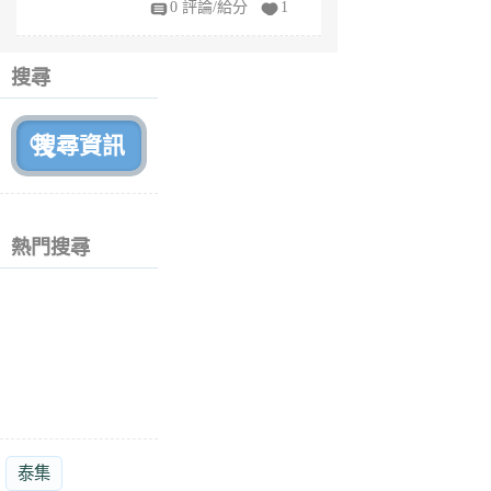
0 評論/給分
1
fe
6
個
搜尋
月
前
熱門搜尋
泰集