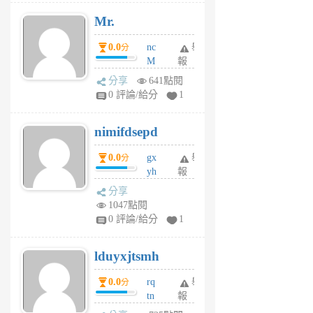
月
Mr.
前
0.0
nc
舉
分
M
報
U
分享
641點閱
F
0 評論/給分
1
C
M
nimifdsepd
U
5
0.0
gx
舉
分
個
yh
報
月
dq
前
分享
vo
1047點閱
jl
0 評論/給分
1
6
個
lduyxjtsmh
月
前
0.0
rq
舉
分
tn
報
jt