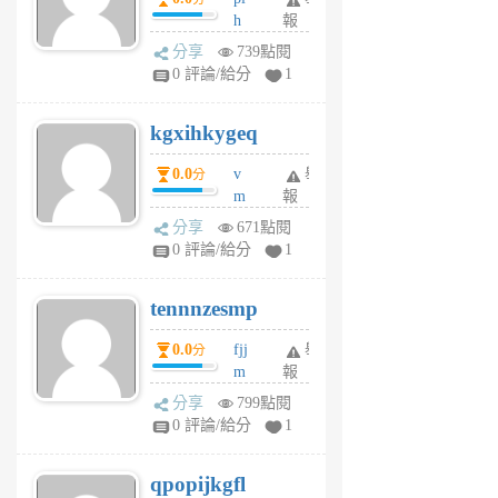
前
前
h
報
wi
分享
739點閱
w
0 評論/給分
1
sh
uq
kgxihkygeq
6
個
0.0
v
舉
分
月
m
報
前
sg
分享
671點閱
sr
0 評論/給分
1
vg
pn
tennnzesmp
6
個
0.0
fjj
舉
分
月
m
報
前
w
分享
799點閱
rs
0 評論/給分
1
uy
j
qpopijkgfl
6