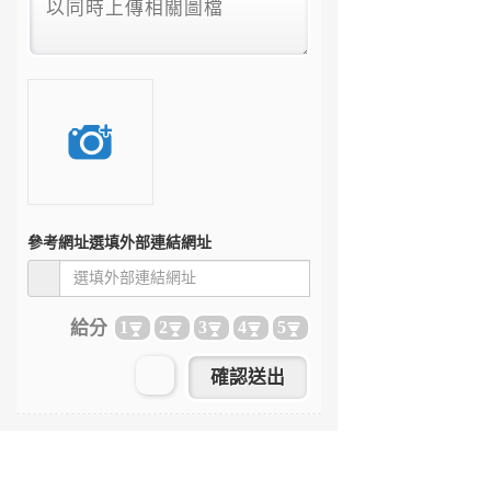
參考網址
選填外部連結網址
給分
1
2
3
4
5