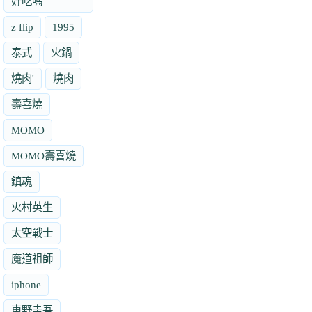
好吃嗎
z flip
1995
泰式
火鍋
燒肉'
燒肉
壽喜燒
MOMO
MOMO壽喜燒
鎮魂
火村英生
太空戰士
魔道祖師
iphone
東野圭吾