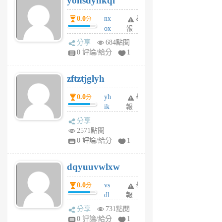
yonsdynkqi
個
0.0
nx
舉
分
月
ox
報
前
rh
分享
684點閱
pe
0 評論/給分
1
er
6
zftztjglyh
個
月
0.0
yh
舉
分
前
ik
報
s
分享
m
2571點閱
tu
0 評論/給分
1
m
s
dqyuuvwlxw
6
個
0.0
vs
舉
分
月
dl
報
前
sq
分享
731點閱
fy
0 評論/給分
1