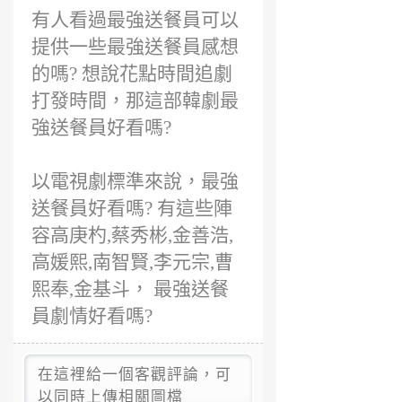
有人看過最強送餐員可以
提供一些最強送餐員感想
的嗎? 想說花點時間追劇
打發時間，那這部韓劇最
強送餐員好看嗎?
以電視劇標準來說，最強
送餐員好看嗎? 有這些陣
容高庚杓,蔡秀彬,金善浩,
高媛熙,南智賢,李元宗,曹
熙奉,金基斗， 最強送餐
員劇情好看嗎?