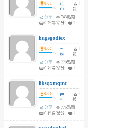
0.0
sh
舉
分
月
rls
報
前
k
分享
743點閱
m
0 評論/給分
1
zt
g
hugsgodiex
6
個
0.0
w
舉
分
月
ke
報
前
rv
分享
770點閱
pj
0 評論/給分
1
qf
r
liksqxmqmr
6
個
0.0
pn
舉
分
月
v
報
前
wt
分享
776點閱
sv
0 評論/給分
1
jd
j
6