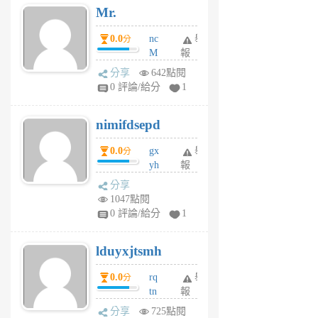
Mr.
前
0.0
nc
舉
分
M
報
U
分享
642點閱
F
0 評論/給分
1
C
M
nimifdsepd
U
5
0.0
gx
舉
分
個
yh
報
月
dq
前
分享
vo
1047點閱
jl
0 評論/給分
1
6
個
lduyxjtsmh
月
前
0.0
rq
舉
分
tn
報
jt
分享
725點閱