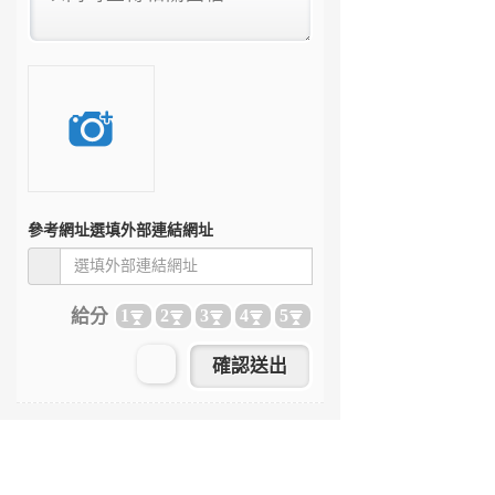
參考網址
選填外部連結網址
給分
1
2
3
4
5