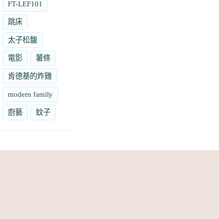
FT-LEF101
跳床
太子松馥
電影
薯條
肯德基的炸雞
modern family
廚藝
蚊子