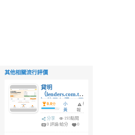
其他相關流行評價
貸明
（lenders.com.tw
）使用心得 — 民
0.0
小
舉
分
間貸款比較平台
黃
報
體驗
蜂
分享
193點閱
1
0 評論/給分
0
個
月