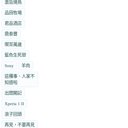
激旨燒鳥
品田牧場
君品酒店
鼎泰豐
喫茶萬歲
藍色生死戀
Sony
羊肉
這種事、人家不
知道啦
出閨閣記
Xperia 1 II
浪子回頭
再見，不要再見