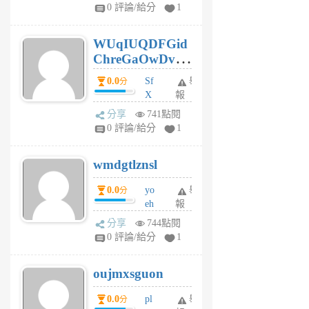
gl
0 評論/給分
1
gy
6
WUqIUQDFGid
個
ChreGaOwDv
月
前
dY
0.0
Sf
舉
分
X
報
Pe
分享
741點閱
Jc
0 評論/給分
1
cf
v
wmdgtlznsl
R
P
0.0
yo
舉
分
m
eh
報
v
ld
A
分享
744點閱
gy
V
0 評論/給分
1
ik
G
6
6
oujmxsguon
個
個
月
月
0.0
pl
舉
分
前
前