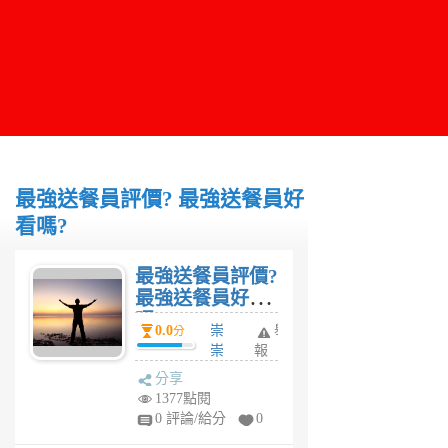
最強送餐員評價? 最強送餐員好
看嗎?
最強送餐員評價?
最強送餐員好看
嗎?
0.0
崇
舉
分
崇
報
6
分享
年
1377點閱
前
0 評論/給分
0