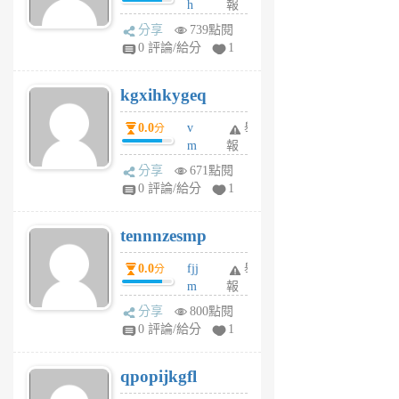
h
報
wi
分享
739點閱
w
0 評論/給分
1
sh
uq
kgxihkygeq
6
個
0.0
v
舉
分
月
m
報
前
sg
分享
671點閱
sr
0 評論/給分
1
vg
pn
tennnzesmp
6
個
0.0
fjj
舉
分
月
m
報
前
w
分享
800點閱
rs
0 評論/給分
1
uy
j
qpopijkgfl
6
個