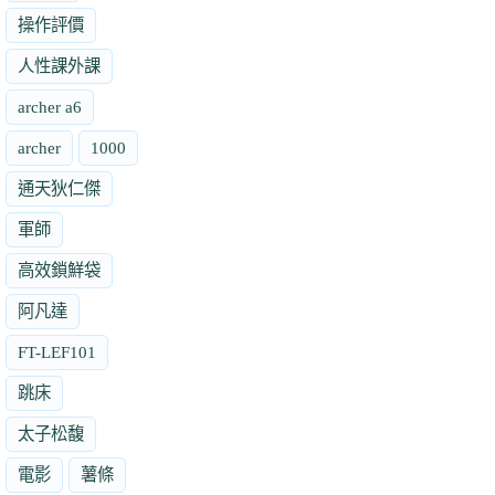
操作評價
人性課外課
archer a6
archer
1000
通天狄仁傑
軍師
高效鎖鮮袋
阿凡達
FT-LEF101
跳床
太子松馥
電影
薯條