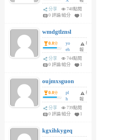
X
報
Pe
分享
740點閱
Jc
0 評論/給分
1
cf
v
wmdgtlznsl
R
P
0.0
yo
舉
分
m
eh
報
v
ld
A
分享
744點閱
gy
V
0 評論/給分
1
ik
G
6
6
oujmxsguon
個
個
月
月
0.0
pl
舉
分
前
前
h
報
wi
分享
739點閱
w
0 評論/給分
1
sh
uq
kgxihkygeq
6
個