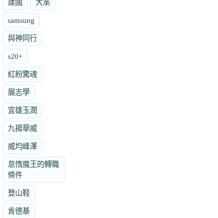
建國
大業
samsung
與神同行
s20+
紅粉驚魂
展志學
宜雄玉潤
九揚華威
威均峰澤
怠惰魔王的轉職
條件
登山鞋
肯德基