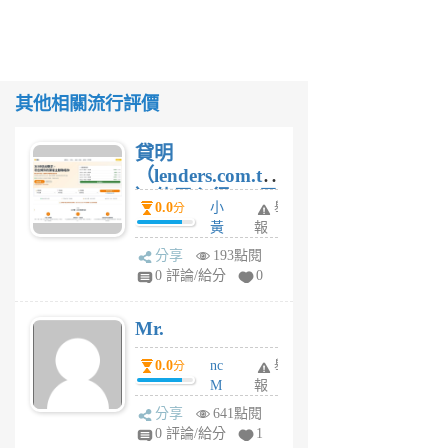
其他相關流行評價
貸明
（lenders.com.tw
）使用心得 — 民
0.0
小
舉
分
間貸款比較平台
黃
報
體驗
蜂
分享
193點閱
1
0 評論/給分
0
個
月
Mr.
前
0.0
nc
舉
分
M
報
U
分享
641點閱
F
0 評論/給分
1
C