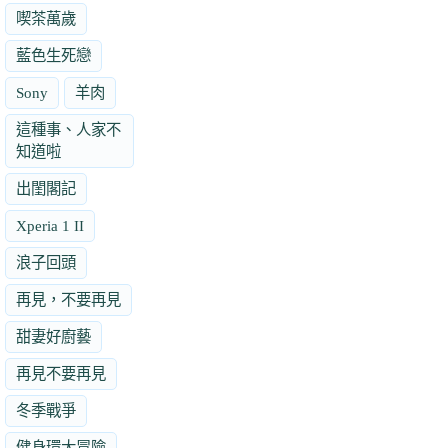
喫茶萬歲
藍色生死戀
Sony
羊肉
這種事、人家不
知道啦
出閨閣記
Xperia 1 II
浪子回頭
再見，不要再見
甜妻好廚藝
再見不要再見
冬季戰爭
健身環大冒險