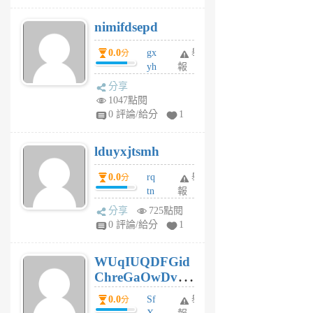
M
nimifdsepd
U
5
0.0
gx
舉
分
個
yh
報
月
dq
前
分享
vo
1047點閱
jl
0 評論/給分
1
6
個
lduyxjtsmh
月
前
0.0
rq
舉
分
tn
報
jt
分享
725點閱
gl
0 評論/給分
1
gy
6
WUqIUQDFGid
個
ChreGaOwDv
月
前
dY
0.0
Sf
舉
分