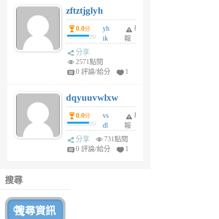
6
zftztjglyh
個
月
0.0
yh
舉
分
前
ik
報
s
分享
m
2571點閱
tu
0 評論/給分
1
m
s
dqyuuvwlxw
6
個
0.0
vs
舉
分
月
dl
報
前
sq
分享
731點閱
fy
0 評論/給分
1
fe
6
個
搜尋
月
前