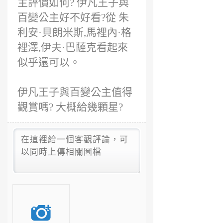
主評價如何? 伊凡王子與
百變公主好不好看?從 朱
利安·貝朗米斯,馬裡內·格
裡澤,伊夫·巴薩克看起來
似乎還可以。
伊凡王子與百變公主值得
觀賞嗎? 大概給幾顆星?