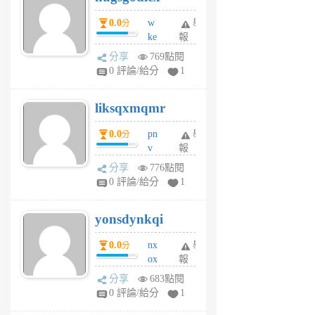
個
0.0
w
舉
分
月
ke
報
前
rv
分享
769點閱
pj
0 評論/給分
1
qf
r
liksqxmqmr
6
個
0.0
pn
舉
分
月
v
報
前
wt
分享
776點閱
sv
0 評論/給分
1
jd
j
yonsdynkqi
6
個
0.0
nx
舉
分
月
ox
報
前
rh
分享
683點閱
pe
0 評論/給分
1
er