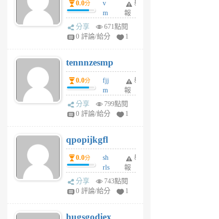
0.0
v
舉
分
月
m
報
前
sg
分享
671點閱
sr
0 評論/給分
1
vg
pn
tennnzesmp
6
個
0.0
fjj
舉
分
月
m
報
前
w
分享
799點閱
rs
0 評論/給分
1
uy
j
qpopijkgfl
6
個
0.0
sh
舉
分
月
rls
報
前
k
分享
743點閱
m
0 評論/給分
1
zt
g
hugsgodiex
6