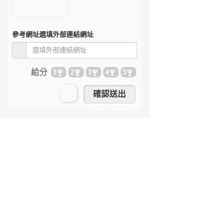
參考網址
選填外部連結網址
給分
1
2
3
4
5