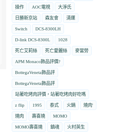
操作
AOC電視
大淨氏
日勝新京站
森友會
清運
Switch
DCS-8300LH
D-link DCS-8300L
1028
死亡艾莉絲
死亡愛麗絲
麥當勞
APM Monaco飾品評價?
BottegaVeneta飾品評
BottegaVeneta飾品評
站著吃烤肉評價，站著吃烤肉好吃嗎
z flip
1995
泰式
火鍋
燒肉'
燒肉
壽喜燒
MOMO
MOMO壽喜燒
鎮魂
火村英生