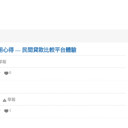
w）使用心得 — 民間貸款比較平台體驗
舉報
分
0
舉報
分
1