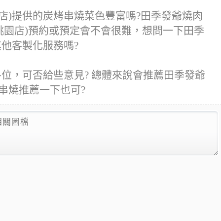
店)提供的炭烤串燒菜色豐富嗎?田季發爺燒肉
肉(桃園店)預約或預定會不會很難，想問一下田季
其他客製化服務嗎?
各位，可否給些意見? 總體來說會推薦田季發爺
烤串燒推薦一下也可?