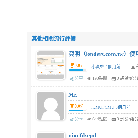
其他相關流行評價
貸明（lenders.com.t
0.0
分
小黃蜂 1個月前
分享
193點閱
0 評論/給
Mr.
0.0
分
ncMUFCMU 5個月前
分享
644點閱
0 評論/給
nimifdsepd