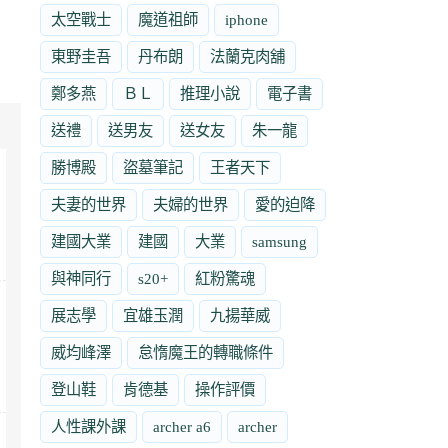
太空戰士
魔道祖師
iphone
東野圭吾
丹布朗
法蘭克肉舖
鄭多燕
ＢＬ
推理小說
電子書
送禮
送男友
送女友
朱一龍
勝博殿
盜墓筆記
王者天下
夫妻的世界
夫婦的世界
愛的迫降
建國大業
建國
大業
samsung
與神同行
s20+
紅粉驚魂
展志學
宜雄玉潤
九揚華威
威均峰澤
怠惰魔王的轉職條件
登山鞋
肯德基
操作評價
人性課外課
archer a6
archer