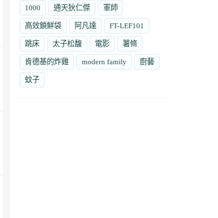
1000
通天狄仁傑
軍師
高效鎖鮮袋
阿凡達
FT-LEF101
跳床
太子松馥
電影
薯條
肯德基的炸雞
modern family
廚藝
蚊子