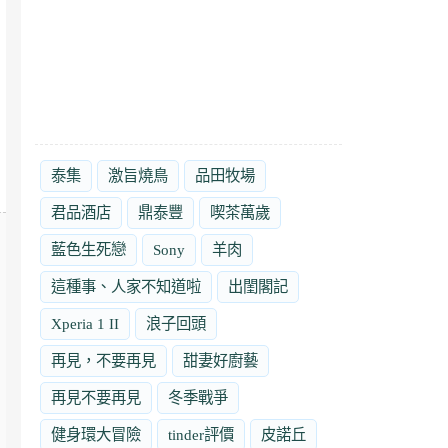
泰集
激旨燒鳥
品田牧場
君品酒店
鼎泰豐
喫茶萬歲
藍色生死戀
Sony
羊肉
這種事、人家不知道啦
出閨閣記
Xperia 1 II
浪子回頭
再見，不要再見
甜妻好廚藝
再見不要再見
冬季戰爭
健身環大冒險
tinder評價
皮諾丘