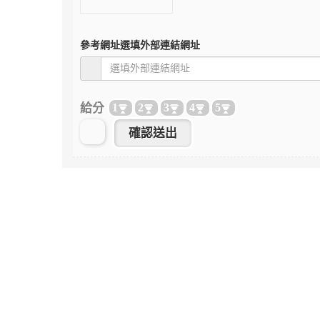
參考網址
選填外部連結網址
給分
1
2
3
4
5