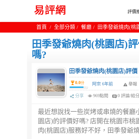
評價推
首頁
全部分類
餐廳
田季發爺燒肉(桃
田季發爺燒肉(桃園店)
嗎?
田季發爺燒肉(桃園店)評價
0.0
分
阿宗 6年前
舉報
分享
969點閱
0 評論/給
最近想說找一些炭烤或串燒的餐廳
園店)的評價好嗎? 店開在桃園市桃
肉(桃園店)服務好不好，田季發爺燒