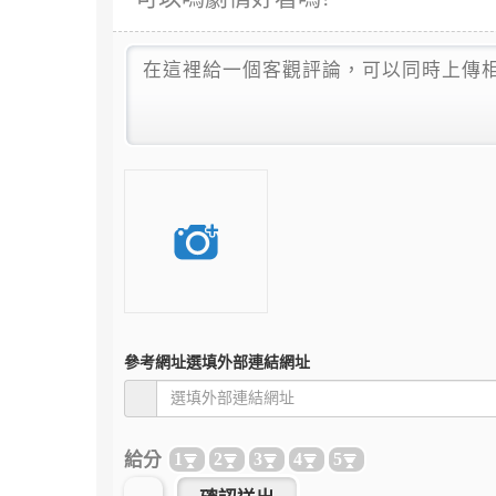
參考網址
選填外部連結網址
給分
1
2
3
4
5