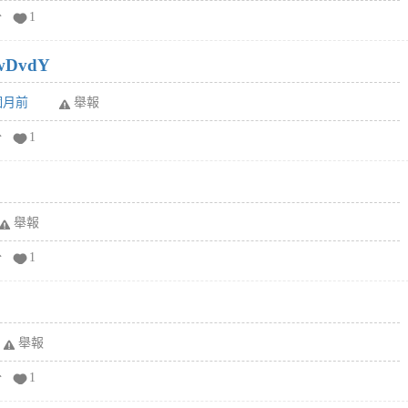
分
1
wDvdY
6個月前
舉報
分
1
舉報
分
1
舉報
分
1