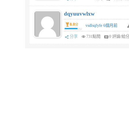
dqyuuvwlxw
0.0
分
vsdlsqfyfe 6個月前
分享
731點閱
0 評論/給