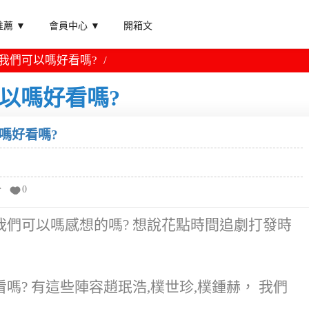
薦 ▼
會員中心 ▼
開箱文
 我們可以嗎好看嗎?
可以嗎好看嗎?
嗎好看嗎?
分
0
們可以嗎感想的嗎? 想說花點時間追劇打發時
? 有這些陣容趙珉浩,樸世珍,樸鍾赫， 我們