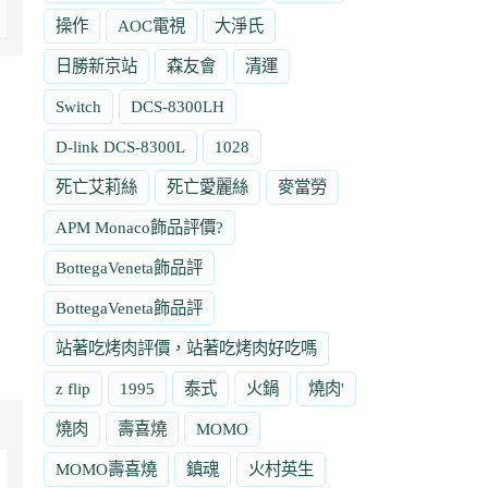
操作
AOC電視
大淨氏
日勝新京站
森友會
清運
Switch
DCS-8300LH
D-link DCS-8300L
1028
死亡艾莉絲
死亡愛麗絲
麥當勞
APM Monaco飾品評價?
BottegaVeneta飾品評
BottegaVeneta飾品評
站著吃烤肉評價，站著吃烤肉好吃嗎
z flip
1995
泰式
火鍋
燒肉'
燒肉
壽喜燒
MOMO
MOMO壽喜燒
鎮魂
火村英生