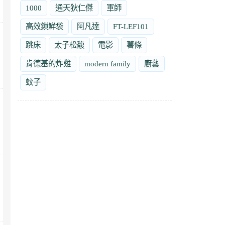
1000
通天狄仁傑
軍師
高效鎖鮮袋
阿凡達
FT-LEF101
跳床
太子松馥
電影
薯條
肯德基的炸雞
modern family
廚藝
蚊子