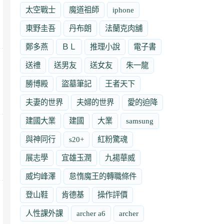
太空戰士
魔道祖師
iphone
東野圭吾
丹布朗
法蘭克肉舖
鄭多燕
ＢＬ
推理小說
電子書
送禮
送男友
送女友
朱一龍
勝博殿
盜墓筆記
王者天下
夫妻的世界
夫婦的世界
愛的迫降
建國大業
建國
大業
samsung
與神同行
s20+
紅粉驚魂
展志學
宜雄玉潤
九揚華威
威均峰澤
怠惰魔王的轉職條件
登山鞋
肯德基
操作評價
人性課外課
archer a6
archer