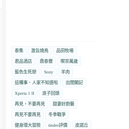
泰集
激旨燒鳥
品田牧場
君品酒店
鼎泰豐
喫茶萬歲
藍色生死戀
Sony
羊肉
這種事、人家不知道啦
出閨閣記
Xperia 1 II
浪子回頭
再見，不要再見
甜妻好廚藝
再見不要再見
冬季戰爭
健身環大冒險
tinder評價
皮諾丘