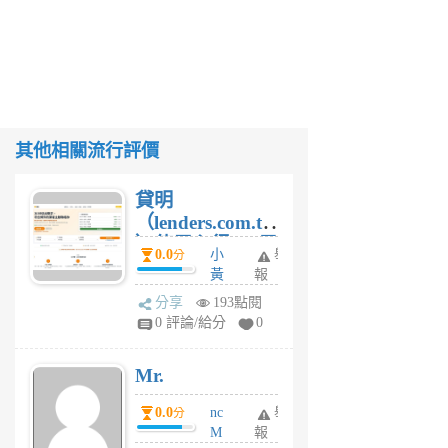
其他相關流行評價
貸明
（lenders.com.tw
）使用心得 — 民
0.0
小
舉
分
間貸款比較平台
黃
報
體驗
蜂
分享
193點閱
1
0 評論/給分
0
個
月
Mr.
前
0.0
nc
舉
分
M
報