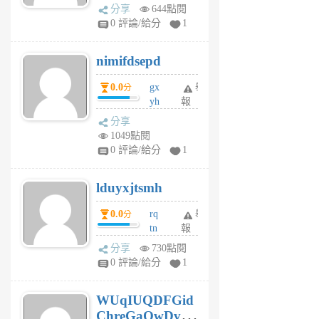
U
分享
644點閱
F
0 評論/給分
1
C
M
nimifdsepd
U
5
0.0
gx
舉
分
個
yh
報
月
dq
前
分享
vo
1049點閱
jl
0 評論/給分
1
6
個
lduyxjtsmh
月
前
0.0
rq
舉
分
tn
報
jt
分享
730點閱
gl
0 評論/給分
1
gy
6
WUqIUQDFGid
個
ChreGaOwDv
月