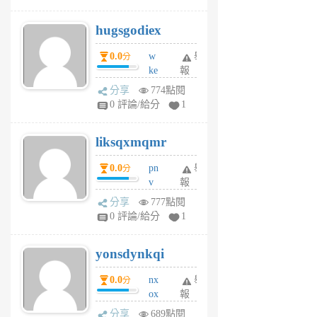
zt
g
hugsgodiex
6
個
0.0
w
舉
分
月
ke
報
前
rv
分享
774點閱
pj
0 評論/給分
1
qf
r
liksqxmqmr
6
個
0.0
pn
舉
分
月
v
報
前
wt
分享
777點閱
sv
0 評論/給分
1
jd
j
yonsdynkqi
6
個
0.0
nx
舉
分
月
ox
報
前
rh
分享
689點閱