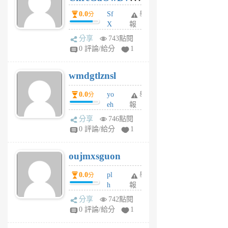
前
dY
0.0
Sf
舉
分
X
報
Pe
分享
743點閱
Jc
0 評論/給分
1
cf
v
wmdgtlznsl
R
P
0.0
yo
舉
分
m
eh
報
v
ld
A
分享
746點閱
gy
V
0 評論/給分
1
ik
G
6
6
oujmxsguon
個
個
月
月
0.0
pl
舉
分
前
前
h
報
wi
分享
742點閱
w
0 評論/給分
1
sh
uq