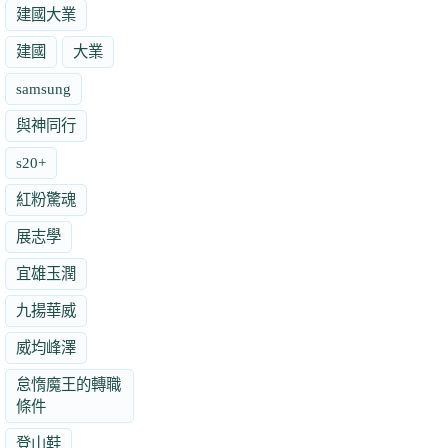
建國大業
建國
大業
samsung
與神同行
s20+
紅粉驚魂
展志學
宜雄玉潤
九揚華威
威均峰澤
怠惰魔王的轉職
條件
登山鞋