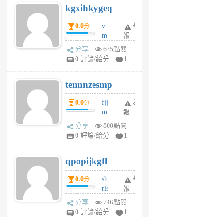
kgxihkygeq
6
個
0.0
v
舉
分
月
m
報
前
sg
分享
675點閱
sr
0 評論/給分
1
vg
pn
tennnzesmp
6
個
0.0
fjj
舉
分
月
m
報
前
w
分享
800點閱
rs
0 評論/給分
1
uy
j
qpopijkgfl
6
個
0.0
sh
舉
分
月
rls
報
前
k
分享
746點閱
m
0 評論/給分
1