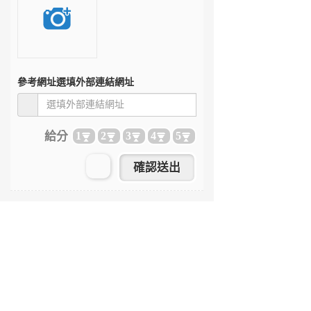
參考網址
選填外部連結網址
給分
1
2
3
4
5