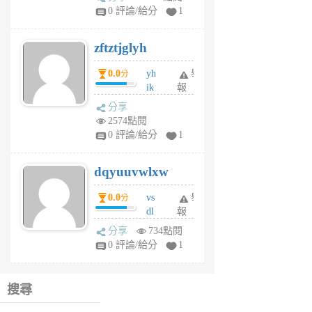
pe
0 評論/給分
1
er
6
zftztjglyh
個
月
0.0
yh
舉
分
前
ik
報
s
分享
m
2574點閱
tu
0 評論/給分
1
m
s
dqyuuvwlxw
6
個
0.0
vs
舉
分
月
dl
報
前
sq
分享
734點閱
fy
0 評論/給分
1
fe
6
個
搜尋
月
前