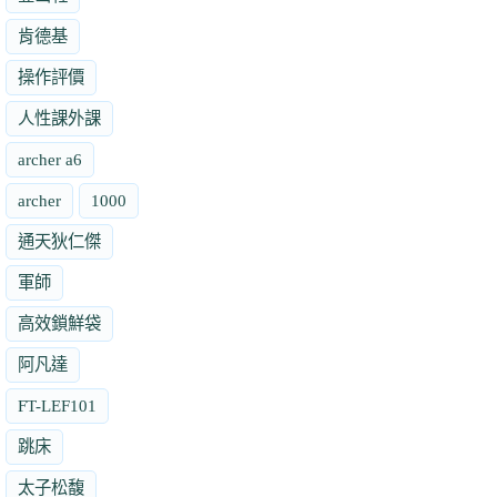
肯德基
操作評價
人性課外課
archer a6
archer
1000
通天狄仁傑
軍師
高效鎖鮮袋
阿凡達
FT-LEF101
跳床
太子松馥