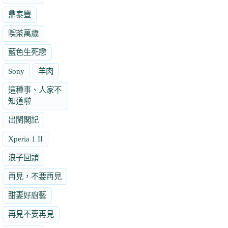
鼎泰豐
喫茶萬歲
藍色生死戀
Sony
羊肉
這種事、人家不
知道啦
出閨閣記
Xperia 1 II
浪子回頭
再見，不要再見
甜妻好廚藝
再見不要再見