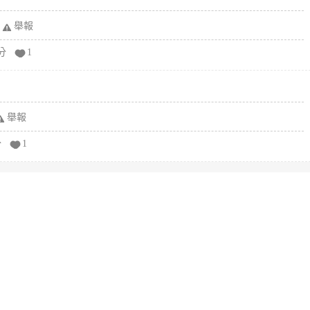
舉報
分
1
舉報
分
1