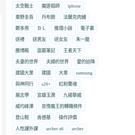
太空戰士
魔道祖師
iphone
東野圭吾
丹布朗
法蘭克肉舖
鄭多燕
ＢＬ
推理小說
電子書
送禮
送男友
送女友
朱一龍
勝博殿
盜墓筆記
王者天下
夫妻的世界
夫婦的世界
愛的迫降
建國大業
建國
大業
samsung
與神同行
s20+
紅粉驚魂
展志學
宜雄玉潤
九揚華威
威均峰澤
怠惰魔王的轉職條件
登山鞋
肯德基
操作評價
人性課外課
archer a6
archer