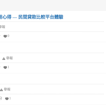
w）使用心得 — 民間貸款比較平台體驗
舉報
分
0
舉報
分
1
舉報
分
1