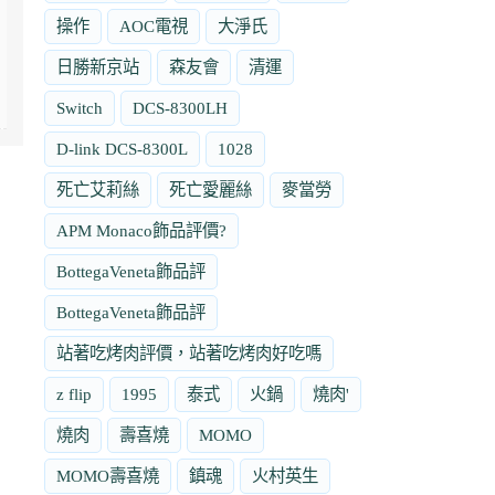
操作
AOC電視
大淨氏
日勝新京站
森友會
清運
Switch
DCS-8300LH
D-link DCS-8300L
1028
死亡艾莉絲
死亡愛麗絲
麥當勞
APM Monaco飾品評價?
BottegaVeneta飾品評
BottegaVeneta飾品評
站著吃烤肉評價，站著吃烤肉好吃嗎
z flip
1995
泰式
火鍋
燒肉'
燒肉
壽喜燒
MOMO
MOMO壽喜燒
鎮魂
火村英生