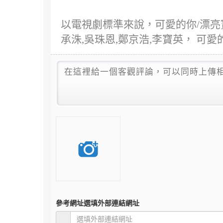
以電視劇標準來說，可愛的你/漂亮寶
承洙,吳珠恩,鄭京浩,李寶英， 可愛
參考網址
選填外部連結網址