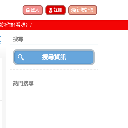
麗的你好看嗎?
漂
搜尋
熱門搜尋