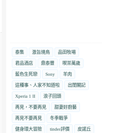
泰集
激旨燒鳥
品田牧場
君品酒店
鼎泰豐
喫茶萬歲
藍色生死戀
Sony
羊肉
這種事、人家不知道啦
出閨閣記
Xperia 1 II
浪子回頭
再見，不要再見
甜妻好廚藝
再見不要再見
冬季戰爭
健身環大冒險
tinder評價
皮諾丘