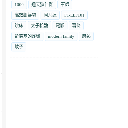
1000
通天狄仁傑
軍師
高效鎖鮮袋
阿凡達
FT-LEF101
跳床
太子松馥
電影
薯條
肯德基的炸雞
modern family
廚藝
蚊子