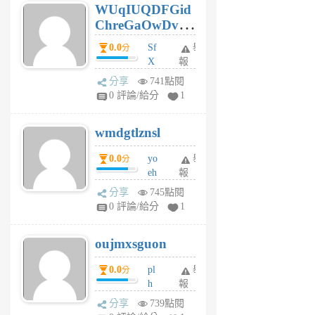
WUqIUQDFGid
個
ChreGaOwDv
月
前
dY
0.0
Sf
舉
分
X
報
Pe
分享
741點閱
Jc
0 評論/給分
1
cf
v
wmdgtlznsl
R
P
0.0
yo
舉
分
m
eh
報
v
ld
A
分享
745點閱
gy
V
0 評論/給分
1
ik
G
6
6
oujmxsguon
個
個
月
月
0.0
pl
舉
分
前
前
h
報
wi
分享
739點閱
w