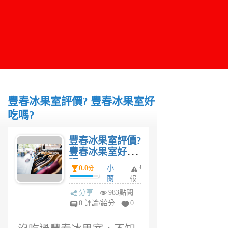
豐春冰果室評價? 豐春冰果室好
吃嗎?
豐春冰果室評價?
豐春冰果室好吃
嗎?
0.0
小
舉
分
蘭
報
6
分享
983點閱
年
0 評論/給分
0
前