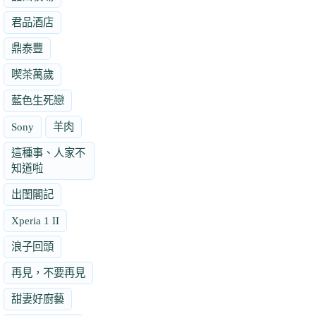
君品酒店
鼎泰豐
喫茶萬歲
藍色生死戀
Sony
羊肉
這種事、人家不
知道啦
出閨閣記
Xperia 1 II
浪子回頭
再見，不要再見
甜妻好廚藝