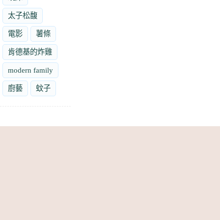
太子松馥
電影
薯條
肯德基的炸雞
modern family
廚藝
蚊子