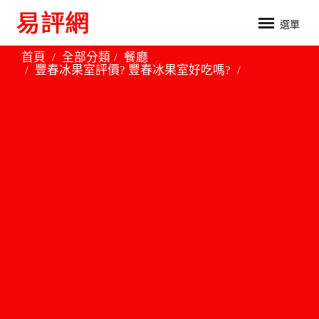
選單
首頁
全部分類
餐廳
豐春冰果室評價? 豐春冰果室好吃嗎?