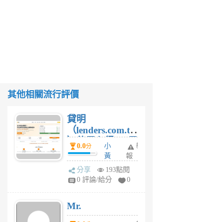
其他相關流行評價
貸明
（lenders.com.tw
）使用心得 — 民
0.0
小
舉
分
間貸款比較平台
黃
報
體驗
蜂
分享
193點閱
1
0 評論/給分
0
個
月
Mr.
前