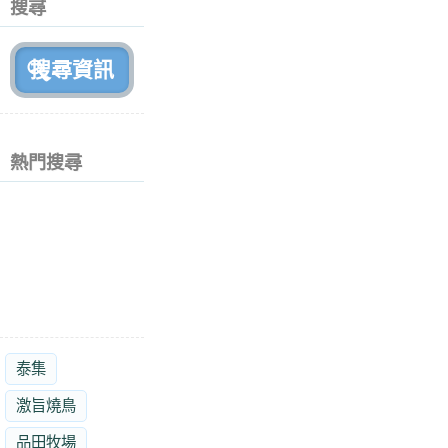
搜尋
月
前
熱門搜尋
泰集
激旨燒鳥
品田牧場