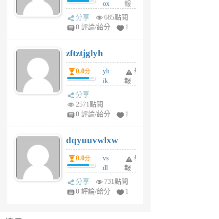
ox
報
前
rh
分享
685點閱
pe
0 評論/給分
1
er
6
zftztjglyh
個
月
0.0
yh
舉
分
前
ik
報
s
分享
m
2571點閱
tu
0 評論/給分
1
m
s
dqyuuvwlxw
6
個
0.0
vs
舉
分
月
dl
報
前
sq
分享
731點閱
fy
0 評論/給分
1
fe
6
個