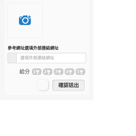
參考網址
選填外部連結網址
給分
1
2
3
4
5