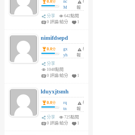
0.0
nc
舉
分
M
報
U
分享
642點閱
F
0 評論/給分
1
C
M
nimifdsepd
U
5
0.0
gx
舉
分
個
yh
報
月
dq
前
分享
vo
1048點閱
jl
0 評論/給分
1
6
個
lduyxjtsmh
月
前
0.0
rq
舉
分
tn
報
jt
分享
725點閱
gl
0 評論/給分
1
gy
6