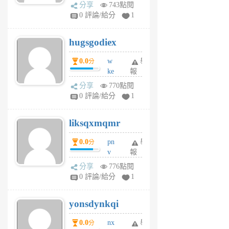
k
分享
743點閱
m
0 評論/給分
1
zt
g
hugsgodiex
6
個
0.0
w
舉
分
月
ke
報
前
rv
分享
770點閱
pj
0 評論/給分
1
qf
r
liksqxmqmr
6
個
0.0
pn
舉
分
月
v
報
前
wt
分享
776點閱
sv
0 評論/給分
1
jd
j
yonsdynkqi
6
個
0.0
nx
舉
分
月