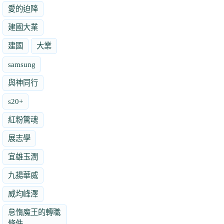
愛的迫降
建國大業
建國
大業
samsung
與神同行
s20+
紅粉驚魂
展志學
宜雄玉潤
九揚華威
威均峰澤
怠惰魔王的轉職
條件