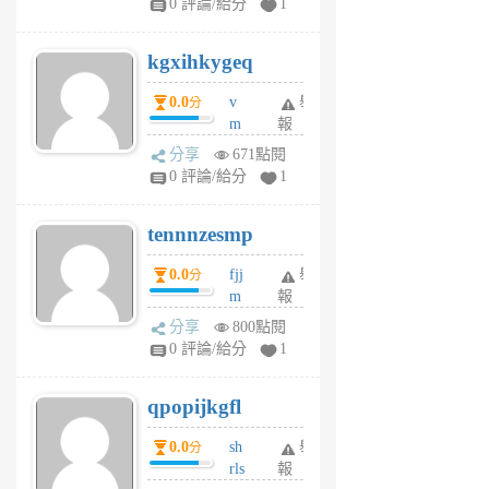
0 評論/給分
1
sh
uq
kgxihkygeq
6
個
0.0
v
舉
分
月
m
報
前
sg
分享
671點閱
sr
0 評論/給分
1
vg
pn
tennnzesmp
6
個
0.0
fjj
舉
分
月
m
報
前
w
分享
800點閱
rs
0 評論/給分
1
uy
j
qpopijkgfl
6
個
0.0
sh
舉
分
月
rls
報
前