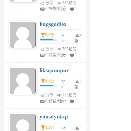
k
分享
739點閱
m
0 評論/給分
1
zt
g
hugsgodiex
6
個
0.0
w
舉
分
月
ke
報
前
rv
分享
765點閱
pj
0 評論/給分
1
qf
r
liksqxmqmr
6
個
0.0
pn
舉
分
月
v
報
前
wt
分享
773點閱
sv
0 評論/給分
1
jd
j
yonsdynkqi
6
個
0.0
nx
舉
分
月