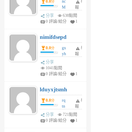
0.0
nc
舉
分
M
報
U
分享
638點閱
F
0 評論/給分
1
C
M
nimifdsepd
U
5
0.0
gx
舉
分
個
yh
報
月
dq
前
分享
vo
1041點閱
jl
0 評論/給分
1
6
個
lduyxjtsmh
月
前
0.0
rq
舉
分
tn
報
jt
分享
721點閱
gl
0 評論/給分
1
gy
6