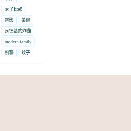
太子松馥
電影
薯條
肯德基的炸雞
modern family
廚藝
蚊子