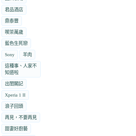
君品酒店
鼎泰豐
喫茶萬歲
藍色生死戀
Sony
羊肉
這種事、人家不
知道啦
出閨閣記
Xperia 1 II
浪子回頭
再見，不要再見
甜妻好廚藝