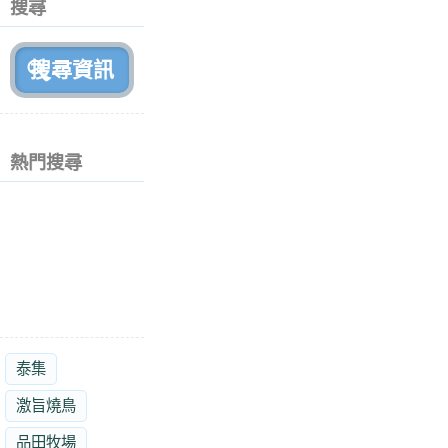
搜尋
月
前
熱門搜尋
泰集
激旨燒鳥
品田牧場