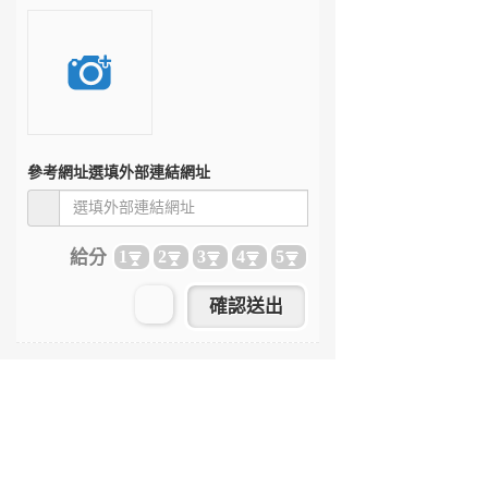
參考網址
選填外部連結網址
給分
1
2
3
4
5