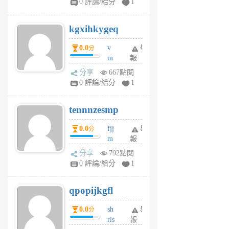
0 評論/給分
1
sh
uq
kgxihkygeq
6
個
0.0
v
舉
分
月
m
報
前
sg
分享
667點閱
sr
0 評論/給分
1
vg
pn
tennnzesmp
6
個
0.0
fjj
舉
分
月
m
報
前
w
分享
792點閱
rs
0 評論/給分
1
uy
j
qpopijkgfl
6
個
0.0
sh
舉
分
月
rls
報
前