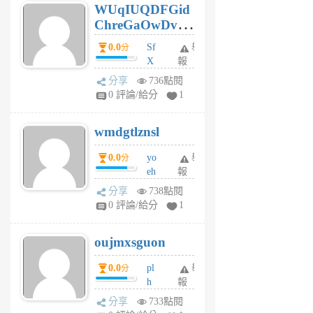
WUqIUQDFGid
個
ChreGaOwDv
月
前
dY
0.0
Sf
舉
分
X
報
Pe
分享
736點閱
Jc
0 評論/給分
1
cf
v
wmdgtlznsl
R
P
0.0
yo
舉
分
m
eh
報
v
ld
A
分享
738點閱
gy
V
0 評論/給分
1
ik
G
6
6
oujmxsguon
個
個
月
月
0.0
pl
舉
分
前
前
h
報
wi
分享
733點閱
w