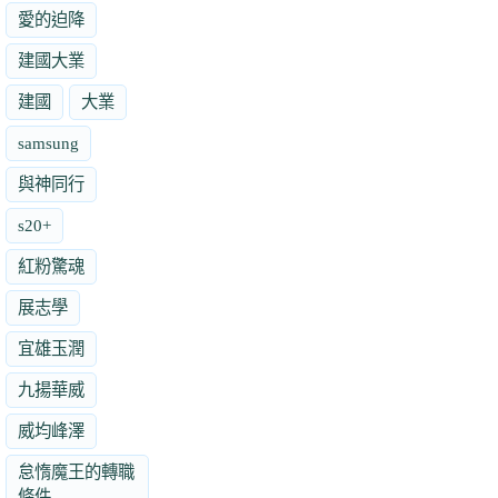
愛的迫降
建國大業
建國
大業
samsung
與神同行
s20+
紅粉驚魂
展志學
宜雄玉潤
九揚華威
威均峰澤
怠惰魔王的轉職
條件