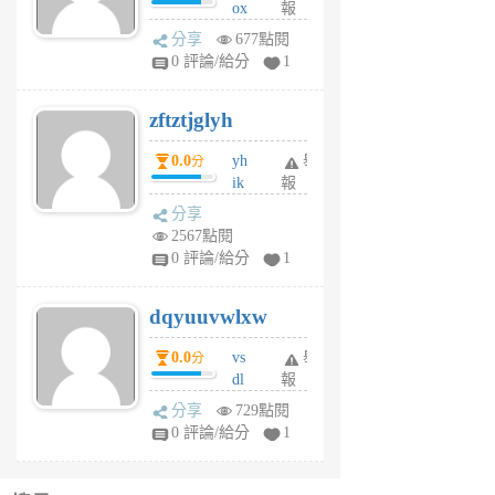
ox
報
前
rh
分享
677點閱
pe
0 評論/給分
1
er
6
zftztjglyh
個
月
0.0
yh
舉
分
前
ik
報
s
分享
m
2567點閱
tu
0 評論/給分
1
m
s
dqyuuvwlxw
6
個
0.0
vs
舉
分
月
dl
報
前
sq
分享
729點閱
fy
0 評論/給分
1
fe
6
個