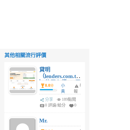
其他相關流行評價
貸明
（lenders.com.tw
）使用心得 — 民
0.0
小
舉
分
間貸款比較平台
黃
報
體驗
蜂
分享
189點閱
1
0 評論/給分
0
個
月
Mr.
前