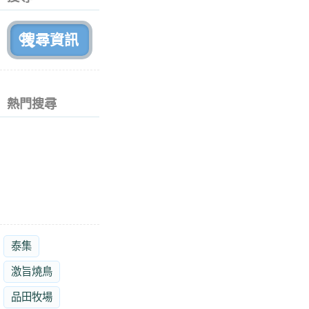
月
前
熱門搜尋
泰集
激旨燒鳥
品田牧場