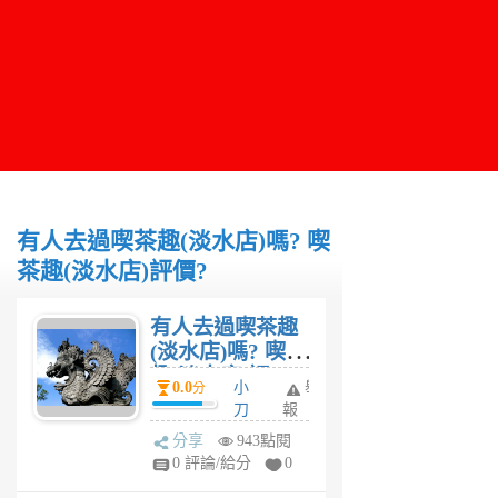
有人去過喫茶趣(淡水店)嗎? 喫
茶趣(淡水店)評價?
有人去過喫茶趣
(淡水店)嗎? 喫茶
趣(淡水店)評
0.0
小
舉
分
價?
刀
報
6
分享
943點閱
年
0 評論/給分
0
前