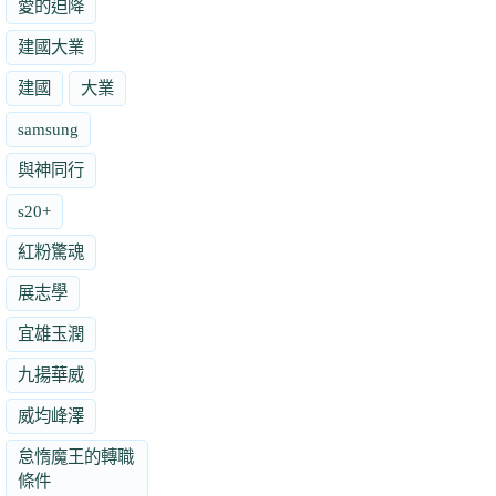
愛的迫降
建國大業
建國
大業
samsung
與神同行
s20+
紅粉驚魂
展志學
宜雄玉潤
九揚華威
威均峰澤
怠惰魔王的轉職
條件