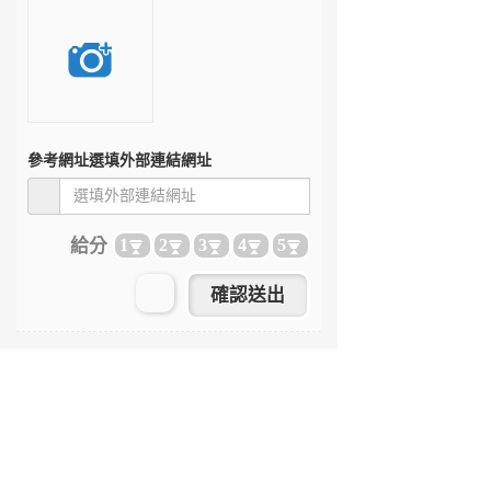
參考網址
選填外部連結網址
給分
1
2
3
4
5