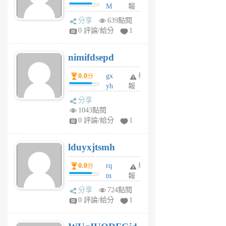
M
報
U
分享
639點閱
F
0 評論/給分
1
C
M
nimifdsepd
U
5
0.0
gx
舉
分
個
yh
報
月
dq
前
分享
vo
1043點閱
jl
0 評論/給分
1
6
個
lduyxjtsmh
月
前
0.0
rq
舉
分
tn
報
jt
分享
724點閱
gl
0 評論/給分
1
gy
6