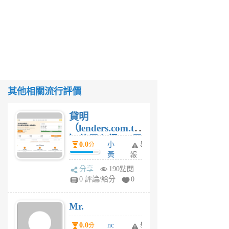
其他相關流行評價
貸明
（lenders.com.tw
）使用心得 — 民
0.0
小
舉
分
間貸款比較平台
黃
報
體驗
蜂
分享
190點閱
1
0 評論/給分
0
個
月
Mr.
前
0.0
nc
舉
分