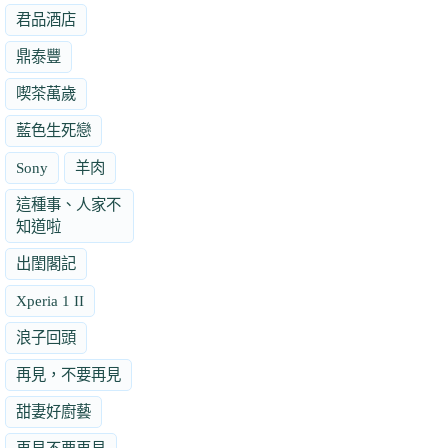
君品酒店
鼎泰豐
喫茶萬歲
藍色生死戀
Sony
羊肉
這種事、人家不
知道啦
出閨閣記
Xperia 1 II
浪子回頭
再見，不要再見
甜妻好廚藝