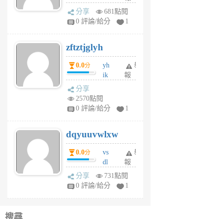
rh
分享
681點閱
pe
0 評論/給分
1
er
6
zftztjglyh
個
月
0.0
yh
舉
分
前
ik
報
s
分享
m
2570點閱
tu
0 評論/給分
1
m
s
dqyuuvwlxw
6
個
0.0
vs
舉
分
月
dl
報
前
sq
分享
731點閱
fy
0 評論/給分
1
fe
6
個
搜尋