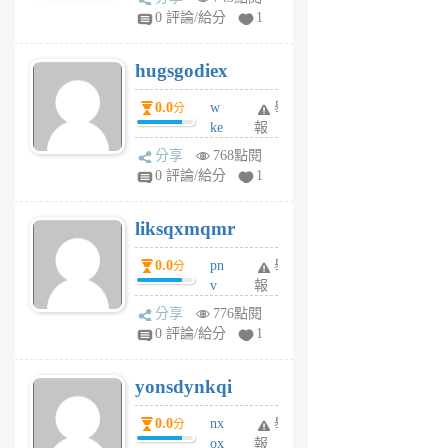
m
0 評論/給分
1
zt
g
hugsgodiex
6
個
0.0
w
舉
分
月
ke
報
前
rv
分享
768點閱
pj
0 評論/給分
1
qf
r
liksqxmqmr
6
個
0.0
pn
舉
分
月
v
報
前
wt
分享
776點閱
sv
0 評論/給分
1
jd
j
yonsdynkqi
6
個
0.0
nx
舉
分
月
ox
報
前