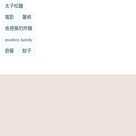
太子松馥
電影
薯條
肯德基的炸雞
modern family
廚藝
蚊子