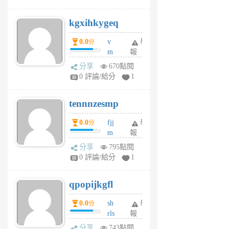
sh
uq
kgxihkygeq
6
個
0.0
v
舉
分
月
m
報
前
sg
分享
670點閱
sr
0 評論/給分
1
vg
pn
tennnzesmp
6
個
0.0
fjj
舉
分
月
m
報
前
w
分享
795點閱
rs
0 評論/給分
1
uy
j
qpopijkgfl
6
個
0.0
sh
舉
分
月
rls
報
前
k
分享
743點閱