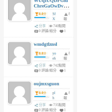
WUqIUQDFGid
個
ChreGaOwDv
月
前
dY
0.0
Sf
舉
分
X
報
Pe
分享
740點閱
Jc
0 評論/給分
1
cf
v
wmdgtlznsl
R
P
0.0
yo
舉
分
m
eh
報
v
ld
A
分享
742點閱
gy
V
0 評論/給分
1
ik
G
6
6
oujmxsguon
個
個
月
月
0.0
pl
舉
分
前
前
h
報
wi
分享
735點閱
w
0 評論/給分
1