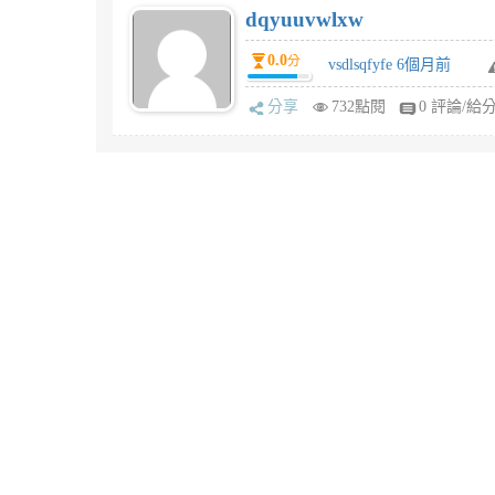
dqyuuvwlxw
0.0
分
vsdlsqfyfe 6個月前
分享
732點閱
0 評論/給