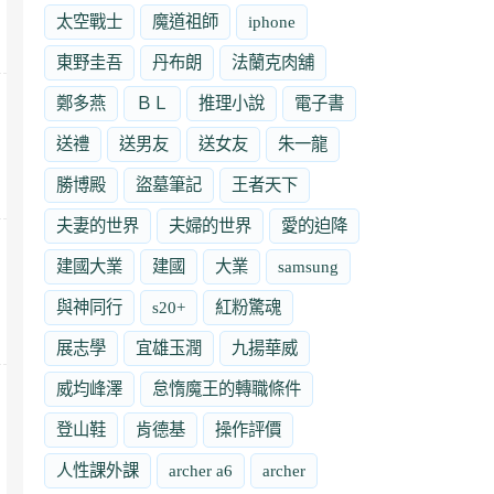
太空戰士
魔道祖師
iphone
東野圭吾
丹布朗
法蘭克肉舖
鄭多燕
ＢＬ
推理小說
電子書
送禮
送男友
送女友
朱一龍
勝博殿
盜墓筆記
王者天下
夫妻的世界
夫婦的世界
愛的迫降
建國大業
建國
大業
samsung
與神同行
s20+
紅粉驚魂
展志學
宜雄玉潤
九揚華威
威均峰澤
怠惰魔王的轉職條件
登山鞋
肯德基
操作評價
人性課外課
archer a6
archer