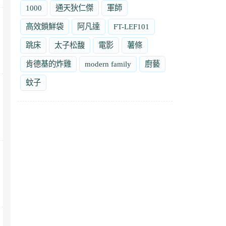
1000
通天狄仁傑
軍師
高效鎖鮮袋
阿凡達
FT-LEF101
跳床
太子松馥
電影
薯條
肯德基的炸雞
modern family
廚藝
蚊子