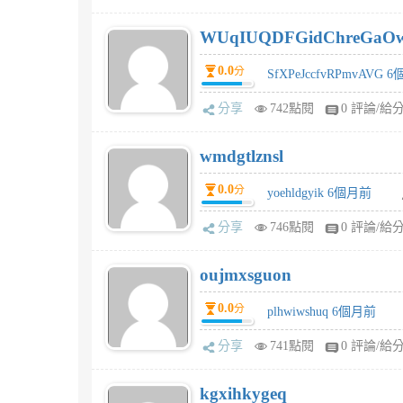
WUqIUQDFGidChreGaO
0.0
分
SfXPeJccfvRPmvAVG 
分享
742點閱
0 評論/給
wmdgtlznsl
0.0
分
yoehldgyik 6個月前
分享
746點閱
0 評論/給
oujmxsguon
0.0
分
plhwiwshuq 6個月前
分享
741點閱
0 評論/給
kgxihkygeq