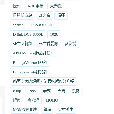
操作
AOC電視
大淨氏
日勝新京站
森友會
清運
Switch
DCS-8300LH
D-link DCS-8300L
1028
死亡艾莉絲
死亡愛麗絲
麥當勞
APM Monaco飾品評價?
BottegaVeneta飾品評
BottegaVeneta飾品評
站著吃烤肉評價，站著吃烤肉好吃嗎
z flip
1995
泰式
火鍋
燒肉'
燒肉
壽喜燒
MOMO
MOMO壽喜燒
鎮魂
火村英生