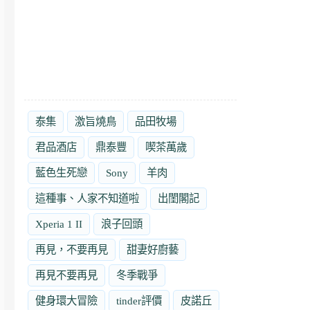
泰集
激旨燒鳥
品田牧場
君品酒店
鼎泰豐
喫茶萬歲
藍色生死戀
Sony
羊肉
這種事、人家不知道啦
出閨閣記
Xperia 1 II
浪子回頭
再見，不要再見
甜妻好廚藝
再見不要再見
冬季戰爭
健身環大冒險
tinder評價
皮諾丘