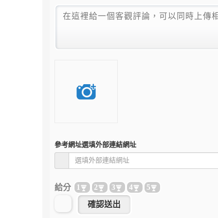
參考網址
選填外部連結網址
給分
1
2
3
4
5