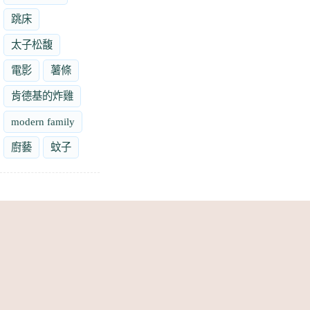
跳床
太子松馥
電影
薯條
肯德基的炸雞
modern family
廚藝
蚊子