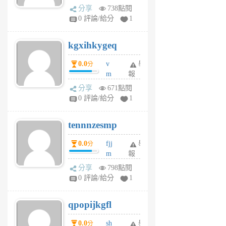
wi
分享
738點閱
w
0 評論/給分
1
sh
uq
kgxihkygeq
6
個
0.0
v
舉
分
月
m
報
前
sg
分享
671點閱
sr
0 評論/給分
1
vg
pn
tennnzesmp
6
個
0.0
fjj
舉
分
月
m
報
前
w
分享
798點閱
rs
0 評論/給分
1
uy
j
qpopijkgfl
6
個
0.0
sh
舉
分
月