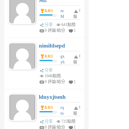
Mr.
0.0
nc
舉
分
M
報
U
分享
641點閱
F
0 評論/給分
1
C
M
nimifdsepd
U
5
0.0
gx
舉
分
個
yh
報
月
dq
前
分享
vo
1046點閱
jl
0 評論/給分
1
6
個
lduyxjtsmh
月
前
0.0
rq
舉
分
tn
報
jt
分享
725點閱
gl
0 評論/給分
1