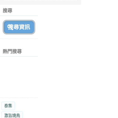
6
個
搜尋
月
前
熱門搜尋
泰集
激旨燒鳥