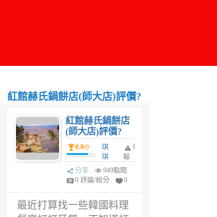
紅館赫氏鍋餅店(師大店)評價?
紅館赫氏鍋餅店
(師大店)評價?
0.0
琪
舉
分
琪
報
6
分享
949點閱
年
0 評論/給分
0
前
最近打算找一些韓國料理