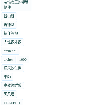
怠惰魔王的轉職
條件
登山鞋
肯德基
操作評價
人性課外課
archer a6
archer
1000
通天狄仁傑
軍師
高效鎖鮮袋
阿凡達
FT-LEF101