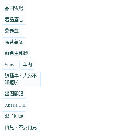
品田牧場
君品酒店
鼎泰豐
喫茶萬歲
藍色生死戀
Sony
羊肉
這種事、人家不
知道啦
出閨閣記
Xperia 1 II
浪子回頭
再見，不要再見