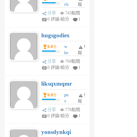
rls
報
前
k
分享
743點閱
m
0 評論/給分
1
zt
g
hugsgodiex
6
個
0.0
w
舉
分
月
ke
報
前
rv
分享
769點閱
pj
0 評論/給分
1
qf
r
liksqxmqmr
6
個
0.0
pn
舉
分
月
v
報
前
wt
分享
776點閱
sv
0 評論/給分
1
jd
j
yonsdynkqi
6