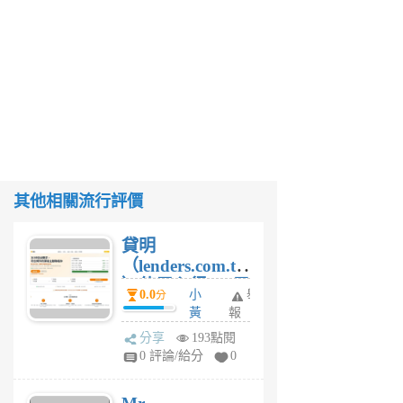
其他相關流行評價
貸明
（lenders.com.tw
）使用心得 — 民
0.0
小
舉
分
間貸款比較平台
黃
報
體驗
蜂
分享
193點閱
1
0 評論/給分
0
個
月
前