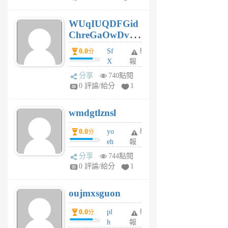
gy
6
WUqIUQDFGid
個
ChreGaOwDv
月
前
dY
0.0
Sf
舉
分
X
報
Pe
分享
740點閱
Jc
0 評論/給分
1
cf
v
wmdgtlznsl
R
P
0.0
yo
舉
分
m
eh
報
v
ld
A
分享
744點閱
gy
V
0 評論/給分
1
ik
G
6
6
oujmxsguon
個
個
月
月
0.0
pl
舉
分
前
前
h
報