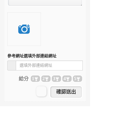
參考網址
選填外部連結網址
給分
1
2
3
4
5