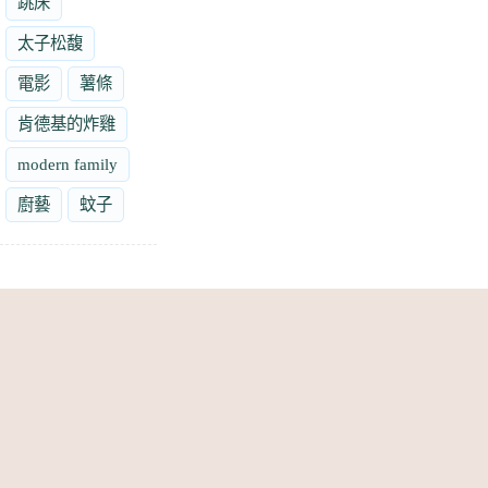
跳床
太子松馥
電影
薯條
肯德基的炸雞
modern family
廚藝
蚊子