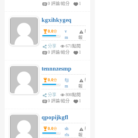
w
0 評論/給分
1
sh
uq
kgxihkygeq
6
個
0.0
v
舉
分
月
m
報
前
sg
分享
671點閱
sr
0 評論/給分
1
vg
pn
tennnzesmp
6
個
0.0
fjj
舉
分
月
m
報
前
w
分享
800點閱
rs
0 評論/給分
1
uy
j
qpopijkgfl
6
個
0.0
sh
舉
分
月
rls
報
前