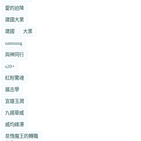
愛的迫降
建國大業
建國
大業
samsung
與神同行
s20+
紅粉驚魂
展志學
宜雄玉潤
九揚華威
威均峰澤
怠惰魔王的轉職