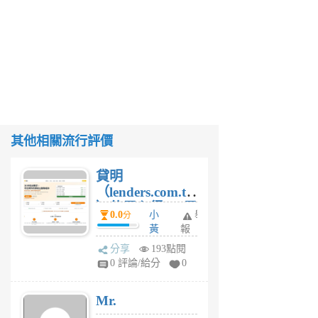
其他相關流行評價
貸明
（lenders.com.tw
）使用心得 — 民
0.0
小
舉
分
間貸款比較平台
黃
報
體驗
蜂
分享
193點閱
1
0 評論/給分
0
個
月
Mr.
前