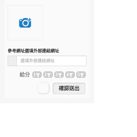
參考網址
選填外部連結網址
給分
1
2
3
4
5