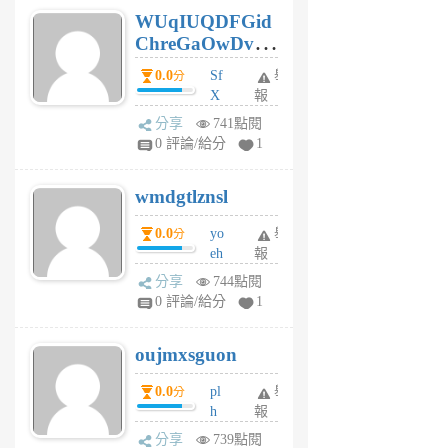
6
WUqIUQDFGid
個
ChreGaOwDv
月
前
dY
0.0
Sf
舉
分
X
報
Pe
分享
741點閱
Jc
0 評論/給分
1
cf
v
wmdgtlznsl
R
P
0.0
yo
舉
分
m
eh
報
v
ld
A
分享
744點閱
gy
V
0 評論/給分
1
ik
G
6
6
oujmxsguon
個
個
月
月
0.0
pl
舉
分
前
前
h
報
wi
分享
739點閱