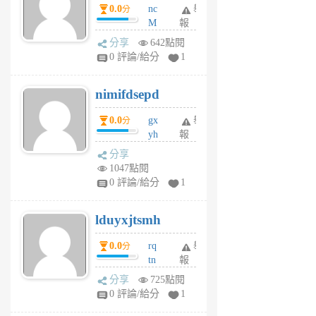
0.0
nc
舉
分
M
報
U
分享
642點閱
F
0 評論/給分
1
C
M
nimifdsepd
U
5
0.0
gx
舉
分
個
yh
報
月
dq
前
分享
vo
1047點閱
jl
0 評論/給分
1
6
個
lduyxjtsmh
月
前
0.0
rq
舉
分
tn
報
jt
分享
725點閱
gl
0 評論/給分
1
gy