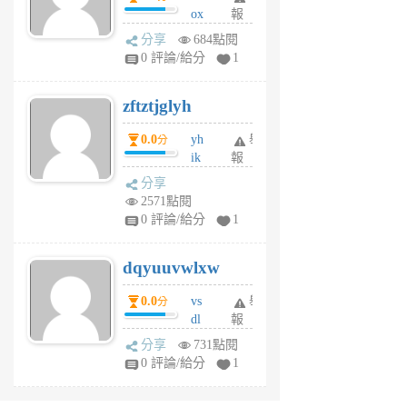
ox
報
前
rh
分享
684點閱
pe
0 評論/給分
1
er
6
zftztjglyh
個
月
0.0
yh
舉
分
前
ik
報
s
分享
m
2571點閱
tu
0 評論/給分
1
m
s
dqyuuvwlxw
6
個
0.0
vs
舉
分
月
dl
報
前
sq
分享
731點閱
fy
0 評論/給分
1
fe
6