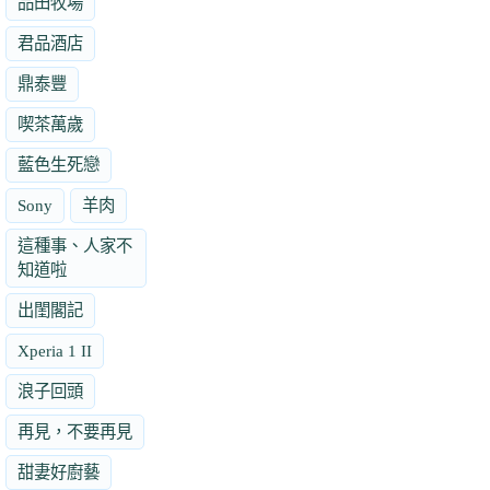
品田牧場
君品酒店
鼎泰豐
喫茶萬歲
藍色生死戀
Sony
羊肉
這種事、人家不
知道啦
出閨閣記
Xperia 1 II
浪子回頭
再見，不要再見
甜妻好廚藝