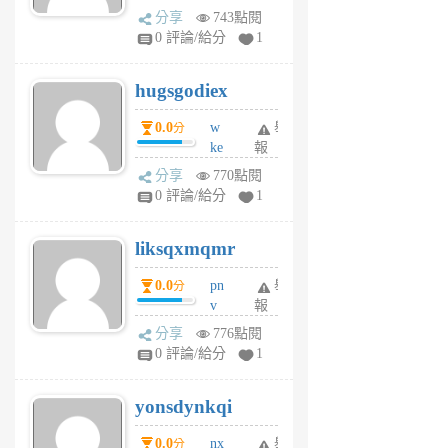
k
分享
743點閱
m
0 評論/給分
1
zt
g
hugsgodiex
6
個
0.0
w
舉
分
月
ke
報
前
rv
分享
770點閱
pj
0 評論/給分
1
qf
r
liksqxmqmr
6
個
0.0
pn
舉
分
月
v
報
前
wt
分享
776點閱
sv
0 評論/給分
1
jd
j
yonsdynkqi
6
個
0.0
nx
舉
分
月