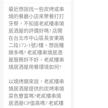
最近想說找一些炭烤或串
燒的餐廳小店來聚餐打打
牙祭，不知道老貳樓串燒
居酒屋的評價好嗎? 店開
在台北市中山區長安東路
二段172-1號2樓，想說種
類多嗎? 老貳樓串燒居酒
屋服務好不好，老貳樓串
燒居酒屋用餐環境如何?
以燒烤類來說，老貳樓串
燒居酒屋提供的炭烤串燒
菜色豐富嗎?老貳樓串燒
居酒屋CP值高嗎? 老貳樓