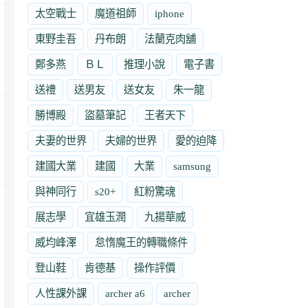
太空戰士
魔道祖師
iphone
東野圭吾
丹布朗
法蘭克肉舖
鄭多燕
ＢＬ
推理小說
電子書
送禮
送男友
送女友
朱一龍
勝博殿
盜墓筆記
王者天下
夫妻的世界
夫婦的世界
愛的迫降
建國大業
建國
大業
samsung
與神同行
s20+
紅粉驚魂
展志學
宜雄玉潤
九揚華威
威均峰澤
怠惰魔王的轉職條件
登山鞋
肯德基
操作評價
人性課外課
archer a6
archer