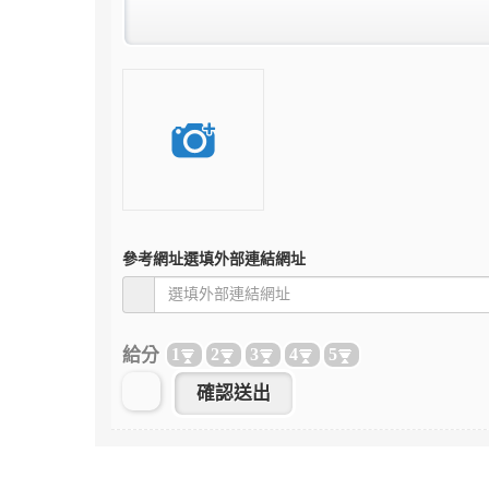
參考網址
選填外部連結網址
給分
1
2
3
4
5