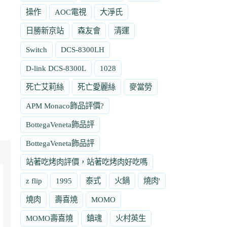
操作
AOC電視
大淨氏
日勝新京站
森友會
清運
Switch
DCS-8300LH
D-link DCS-8300L
1028
死亡艾莉絲
死亡愛麗絲
麥當勞
APM Monaco飾品評價?
BottegaVeneta飾品評
BottegaVeneta飾品評
站著吃烤肉評價，站著吃烤肉好吃嗎
z flip
1995
泰式
火鍋
燒肉'
燒肉
壽喜燒
MOMO
MOMO壽喜燒
鎮魂
火村英生