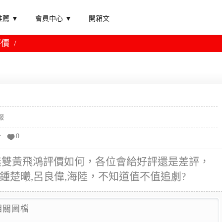
薦 ▼
會員中心 ▼
開箱文
評價
報
分
0
無雙黃飛鴻評價如何，各位會給好評還是差評，
鍾楚曦,呂良偉,海陸，不知道值不值追劇?