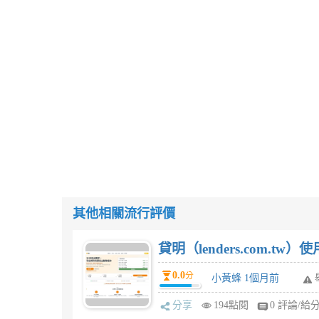
其他相關流行評價
貸明（lenders.com.t
0.0
分
小黃蜂 1個月前
分享
194點閱
0 評論/給