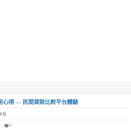
w）使用心得 — 民間貸款比較平台體驗
舉報
分
0