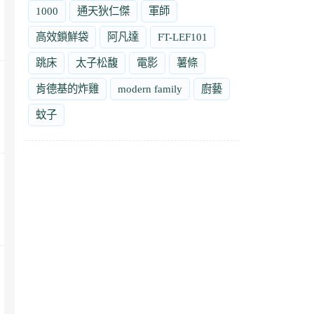
1000
通天狄仁傑
軍師
高效鎖鮮袋
阿凡達
FT-LEF101
跳床
太子松馥
電影
薯條
肯德基的炸雞
modern family
廚藝
蚊子