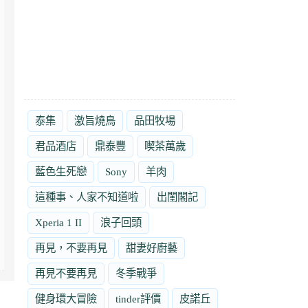
泰集
激旨燒鳥
品田牧場
君品酒店
鼎泰豐
喫茶萬歲
藍色生死戀
Sony
羊肉
這種事、人家不知道啦
出閨閣記
Xperia 1 II
浪子回頭
再見，不要再見
甜妻好廚藝
再見不要再見
冬季戰爭
健身環大冒險
tinder評價
皮諾丘