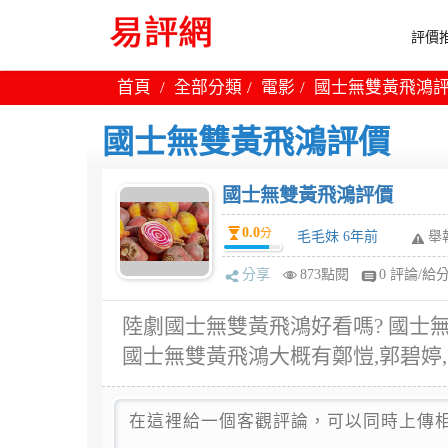
評價推
首頁
全部分類
電影
國士無雙黃飛鴻
國士無雙黃飛鴻評價
國士無雙黃飛鴻評價
0.0
分
毛毛妹 6年前
舉
分享
873點閱
0 評論/給
陸劇國士無雙黃飛鴻好看嗎? 國士
國士無雙黃飛鴻大概有鄭愷,郭碧婷,