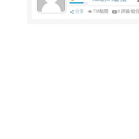
分享
738點閱
0 評論/給