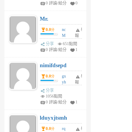
1
0 評論/給分
0
個
月
Mr.
前
0.0
nc
舉
分
M
報
U
分享
651點閱
F
0 評論/給分
1
C
M
nimifdsepd
U
5
0.0
gx
舉
分
個
yh
報
月
dq
前
分享
vo
1056點閱
jl
0 評論/給分
1
6
個
lduyxjtsmh
月
前
0.0
rq
舉
分