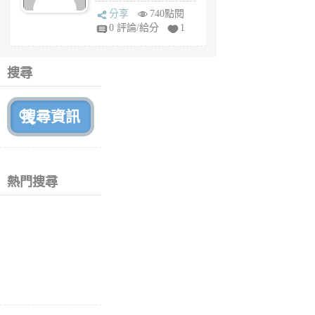
sq
分享
740點閱
fy
0 評論/給分
1
fe
6
個
搜尋
月
前
熱門搜尋