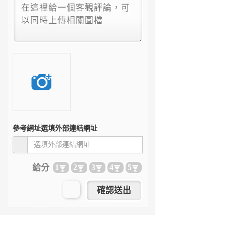
參考網址
選填外部連結網址
給分
1
2
3
4
5