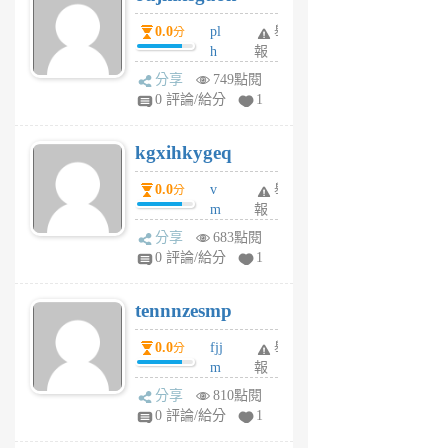
月
月
0.0
pl
舉
分
前
前
h
報
wi
分享
749點閱
w
0 評論/給分
1
sh
uq
kgxihkygeq
6
個
0.0
v
舉
分
月
m
報
前
sg
分享
683點閱
sr
0 評論/給分
1
vg
pn
tennnzesmp
6
個
0.0
fjj
舉
分
月
m
報
前
w
分享
810點閱
rs
0 評論/給分
1
uy
j