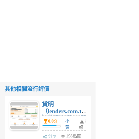
其他相關流行評價
貸明
（lenders.com.tw
）使用心得 — 民
0.0
小
舉
分
間貸款比較平台
黃
報
體驗
蜂
分享
198點閱