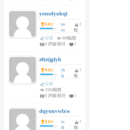
jd
j
yonsdynkqi
6
個
0.0
nx
舉
分
月
ox
報
前
rh
分享
698點閱
pe
0 評論/給分
1
er
6
zftztjglyh
個
月
0.0
yh
舉
分
前
ik
報
s
分享
m
2584點閱
tu
0 評論/給分
1
m
s
dqyuuvwlxw
6
個
0.0
vs
舉
分
月
dl
報
前