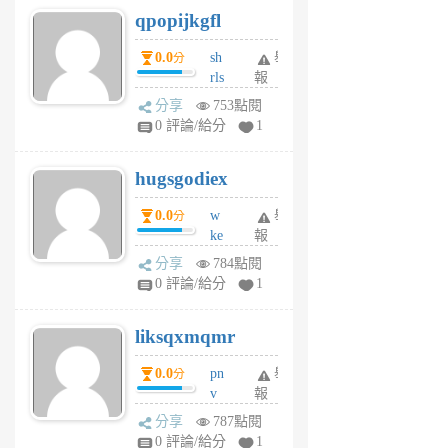
qpopijkgfl
6
個
0.0
sh
舉
分
月
rls
報
前
k
分享
753點閱
m
0 評論/給分
1
zt
g
hugsgodiex
6
個
0.0
w
舉
分
月
ke
報
前
rv
分享
784點閱
pj
0 評論/給分
1
qf
r
liksqxmqmr
6
個
0.0
pn
舉
分
月
v
報
前
wt
分享
787點閱
sv
0 評論/給分
1