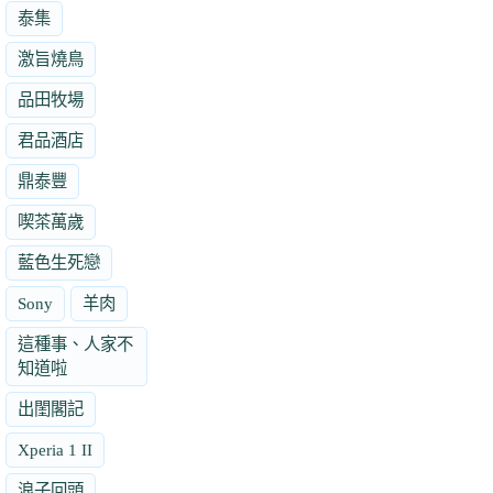
泰集
激旨燒鳥
品田牧場
君品酒店
鼎泰豐
喫茶萬歲
藍色生死戀
Sony
羊肉
這種事、人家不
知道啦
出閨閣記
Xperia 1 II
浪子回頭