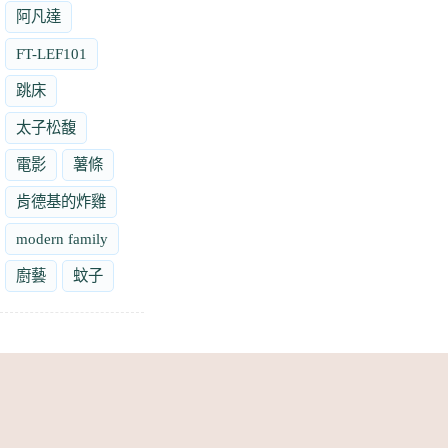
阿凡達
FT-LEF101
跳床
太子松馥
電影
薯條
肯德基的炸雞
modern family
廚藝
蚊子