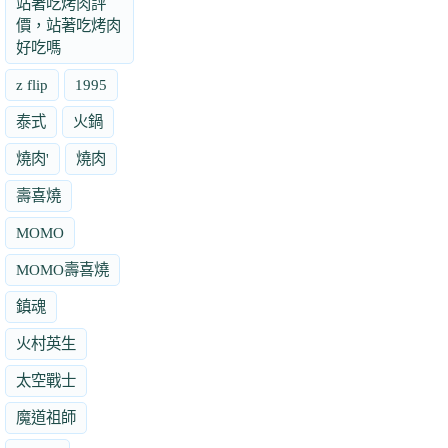
站著吃烤肉評
價，站著吃烤肉
好吃嗎
z flip
1995
泰式
火鍋
燒肉'
燒肉
壽喜燒
MOMO
MOMO壽喜燒
鎮魂
火村英生
太空戰士
魔道祖師