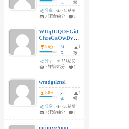
tn
報
jt
分享
743點閱
gl
0 評論/給分
1
gy
6
WUqIUQDFGid
個
ChreGaOwDv
月
前
dY
0.0
Sf
舉
分
X
報
Pe
分享
751點閱
Jc
0 評論/給分
1
cf
v
wmdgtlznsl
R
P
0.0
yo
舉
分
m
eh
報
v
ld
A
分享
756點閱
gy
V
0 評論/給分
1
ik
G
6
6
oujmxsguon
個
個