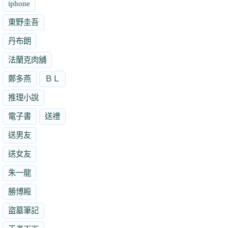
iphone
東野圭吾
丹布朗
法蘭克肉舖
鄭多燕
ＢＬ
推理小說
電子書
送禮
送男友
送女友
朱一龍
勝博殿
盜墓筆記