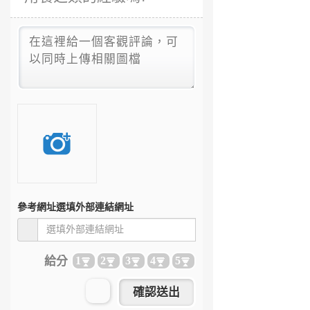
參考網址
選填外部連結網址
給分
1
2
3
4
5