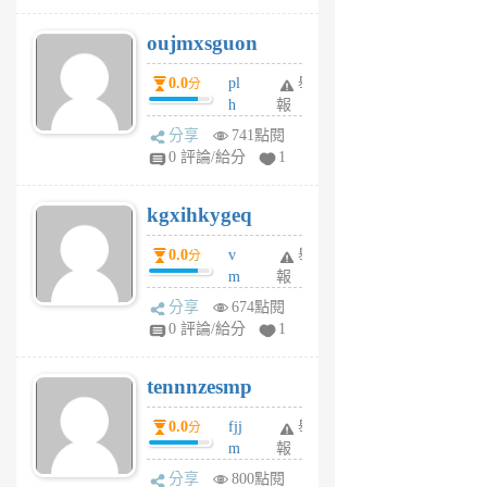
G
6
6
oujmxsguon
個
個
月
月
0.0
pl
舉
分
前
前
h
報
wi
分享
741點閱
w
0 評論/給分
1
sh
uq
kgxihkygeq
6
個
0.0
v
舉
分
月
m
報
前
sg
分享
674點閱
sr
0 評論/給分
1
vg
pn
tennnzesmp
6
個
0.0
fjj
舉
分
月
m
報
前
w
分享
800點閱