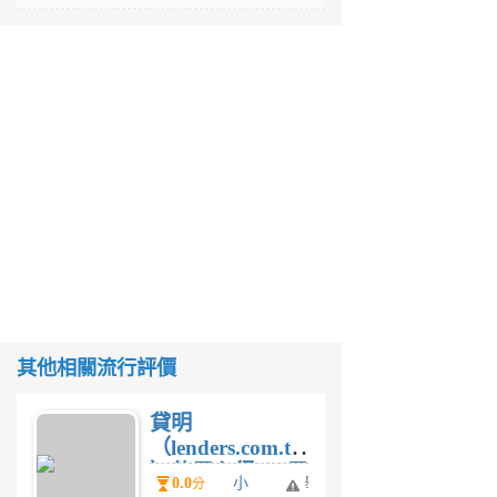
其他相關流行評價
貸明
（lenders.com.tw
）使用心得 — 民
0.0
小
舉
分
間貸款比較平台