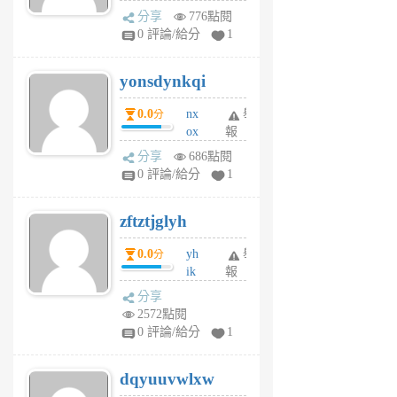
wt
分享
776點閱
sv
0 評論/給分
1
jd
j
yonsdynkqi
6
個
0.0
nx
舉
分
月
ox
報
前
rh
分享
686點閱
pe
0 評論/給分
1
er
6
zftztjglyh
個
月
0.0
yh
舉
分
前
ik
報
s
分享
m
2572點閱
tu
0 評論/給分
1
m
s
dqyuuvwlxw
6
個