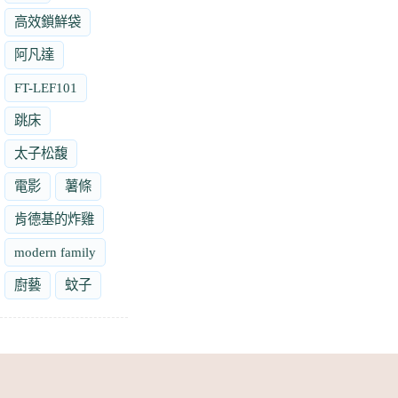
高效鎖鮮袋
阿凡達
FT-LEF101
跳床
太子松馥
電影
薯條
肯德基的炸雞
modern family
廚藝
蚊子