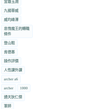
宜雄玉潤
九揚華威
威均峰澤
怠惰魔王的轉職
條件
登山鞋
肯德基
操作評價
人性課外課
archer a6
archer
1000
通天狄仁傑
軍師