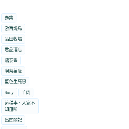
泰集
激旨燒鳥
品田牧場
君品酒店
鼎泰豐
喫茶萬歲
藍色生死戀
Sony
羊肉
這種事、人家不
知道啦
出閨閣記