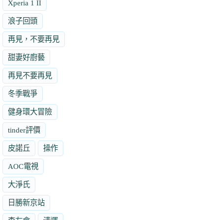
Xperia 1 II
浪子回頭
再見，不要再見
甜妻好廚藝
再見不要再見
冬季戰爭
健身環大冒險
tinder評價
皮諾丘
操作
AOC電視
大淨氏
日勝新京站