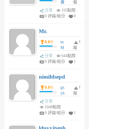
黃
報
體驗
蜂
分享
193點閱
1
0 評論/給分
0
個
月
Mr.
前
0.0
nc
舉
分
M
報
U
分享
644點閱
F
0 評論/給分
1
C
M
nimifdsepd
U
5
0.0
gx
舉
分
個
yh
報
月
dq
前
分享
vo
1048點閱
jl
0 評論/給分
1
6
個
lduyxjtsmh
月