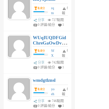
前
0.0
rq
舉
分
tn
報
jt
分享
727點閱
gl
0 評論/給分
1
gy
6
WUqIUQDFGid
個
ChreGaOwDv
月
前
dY
0.0
Sf
舉
分
X
報
Pe
分享
742點閱
Jc
0 評論/給分
1
cf
v
wmdgtlznsl
R
P
0.0
yo
舉
分
m
eh
報
v
ld
A
分享
746點閱
gy
V
0 評論/給分
1
ik