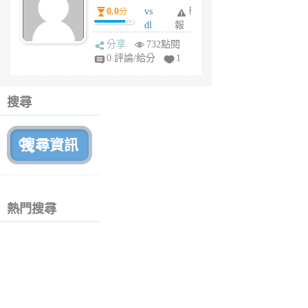
0.0
vs
舉
分
月
dl
報
前
sq
分享
732點閱
fy
0 評論/給分
1
fe
6
個
搜尋
月
前
熱門搜尋