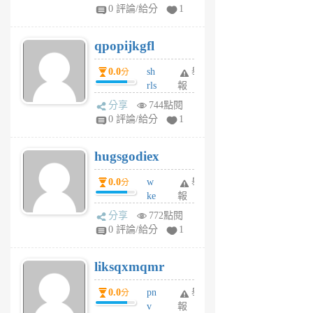
rs
0 評論/給分
1
uy
j
qpopijkgfl
6
個
0.0
sh
舉
分
月
rls
報
前
k
分享
744點閱
m
0 評論/給分
1
zt
g
hugsgodiex
6
個
0.0
w
舉
分
月
ke
報
前
rv
分享
772點閱
pj
0 評論/給分
1
qf
r
liksqxmqmr
6
個
0.0
pn
舉
分
月
v
報
前