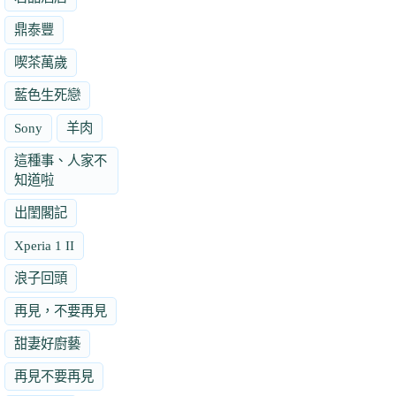
鼎泰豐
喫茶萬歲
藍色生死戀
Sony
羊肉
這種事、人家不
知道啦
出閨閣記
Xperia 1 II
浪子回頭
再見，不要再見
甜妻好廚藝
再見不要再見