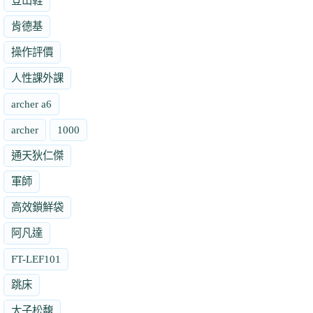
登山鞋
肯德基
操作評價
人性課外課
archer a6
archer
1000
通天狄仁傑
軍師
高效鎖鮮袋
阿凡達
FT-LEF101
跳床
太子松馥