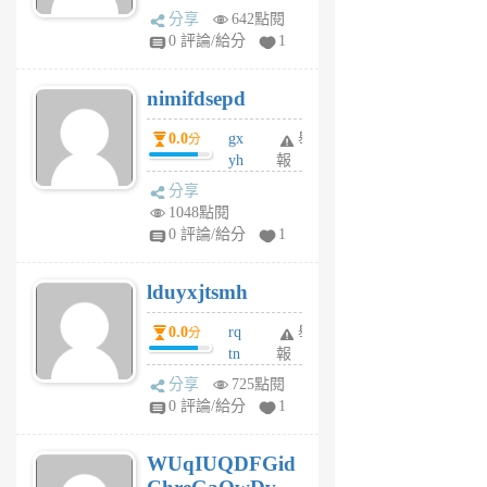
U
分享
642點閱
F
0 評論/給分
1
C
M
nimifdsepd
U
5
0.0
gx
舉
分
個
yh
報
月
dq
前
分享
vo
1048點閱
jl
0 評論/給分
1
6
個
lduyxjtsmh
月
前
0.0
rq
舉
分
tn
報
jt
分享
725點閱
gl
0 評論/給分
1
gy
6
WUqIUQDFGid
個
月