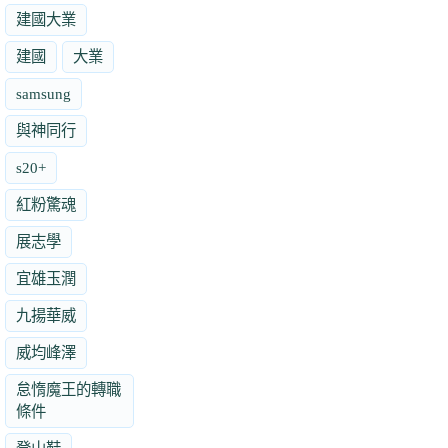
建國大業
建國
大業
samsung
與神同行
s20+
紅粉驚魂
展志學
宜雄玉潤
九揚華威
威均峰澤
怠惰魔王的轉職
條件