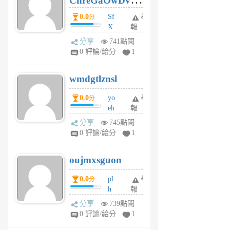
ChreGaOwDv
前
dY
0.0
Sf
舉
分
X
報
Pe
分享
741點閱
Jc
0 評論/給分
1
cf
v
wmdgtlznsl
R
P
0.0
yo
舉
分
m
eh
報
v
ld
A
分享
745點閱
gy
V
0 評論/給分
1
ik
G
6
6
oujmxsguon
個
個
月
月
0.0
pl
舉
分
前
前
h
報
wi
分享
739點閱
w
0 評論/給分
1
sh