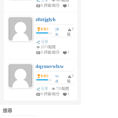
分享
685點閱
pe
0 評論/給分
1
er
6
zftztjglyh
個
月
0.0
yh
舉
分
前
ik
報
s
分享
m
2571點閱
tu
0 評論/給分
1
m
s
dqyuuvwlxw
6
個
0.0
vs
舉
分
月
dl
報
前
sq
分享
731點閱
fy
0 評論/給分
1
fe
6
個
搜尋
月