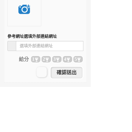
參考網址
選填外部連結網址
給分
1
2
3
4
5