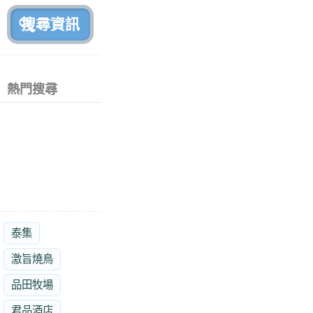
前
熱門搜尋
泰集
激旨燒鳥
品田牧場
君品酒店