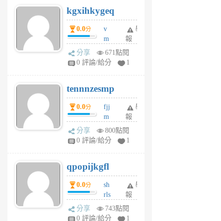
uq
kgxihkygeq
6
個
0.0
v
舉
分
月
m
報
前
sg
分享
671點閱
sr
0 評論/給分
1
vg
pn
tennnzesmp
6
個
0.0
fjj
舉
分
月
m
報
前
w
分享
800點閱
rs
0 評論/給分
1
uy
j
qpopijkgfl
6
個
0.0
sh
舉
分
月
rls
報
前
k
分享
743點閱
m
0 評論/給分
1