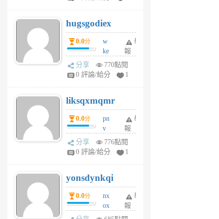
zt
g
hugsgodiex
6
個
0.0
w
舉
分
月
ke
報
前
rv
分享
770點閱
pj
0 評論/給分
1
qf
r
liksqxmqmr
6
個
0.0
pn
舉
分
月
v
報
前
wt
分享
776點閱
sv
0 評論/給分
1
jd
j
yonsdynkqi
6
個
0.0
nx
舉
分
月
ox
報
前
rh