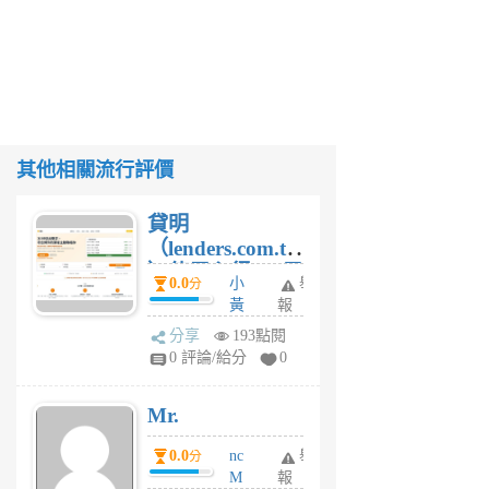
其他相關流行評價
貸明
（lenders.com.tw
）使用心得 — 民
0.0
小
舉
分
間貸款比較平台
黃
報
體驗
蜂
分享
193點閱
1
0 評論/給分
0
個
月
Mr.
前
0.0
nc
舉
分
M
報