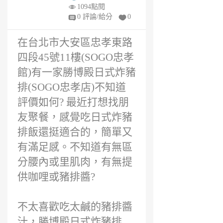
好評?
6
1094點閱
年
0 評論/給分
0
前
在台北市大安區忠孝東路
四段45號11樓(SOGO忠孝
館)有一家勝博殿日式炸豬
排(SOGO忠孝店)不知道
評價如何? 最近打想找朋
友聚餐，感覺吃日式炸豬
排飯還挺適合的，簡單又
有滿足感。不知道有無區
分腰內或里肌肉，有無提
供咖哩或豬排醬?
不太喜歡吃太鹹的豬排醬
汁，勝博殿日式炸豬排