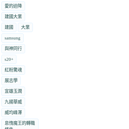
愛的迫降
建國大業
建國
大業
samsung
與神同行
s20+
紅粉驚魂
展志學
宜雄玉潤
九揚華威
威均峰澤
怠惰魔王的轉職