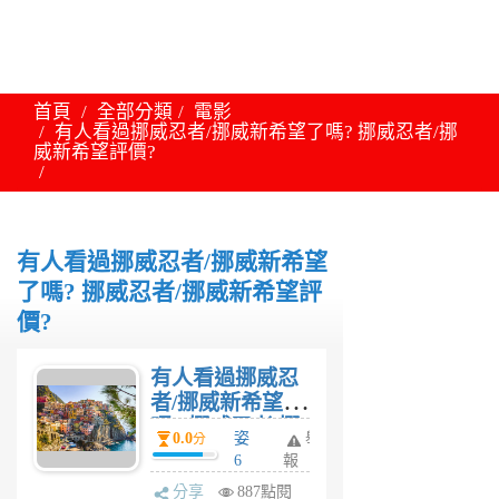
首頁
全部分類
電影
有人看過挪威忍者/挪威新希望了嗎? 挪威忍者/挪
威新希望評價?
有人看過挪威忍者/挪威新希望
了嗎? 挪威忍者/挪威新希望評
價?
有人看過挪威忍
者/挪威新希望了
嗎? 挪威忍者/挪
0.0
姿
舉
分
威新希望評價?
6
報
年
分享
887點閱