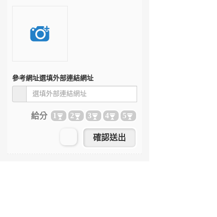
參考網址
選填外部連結網址
給分
1
2
3
4
5