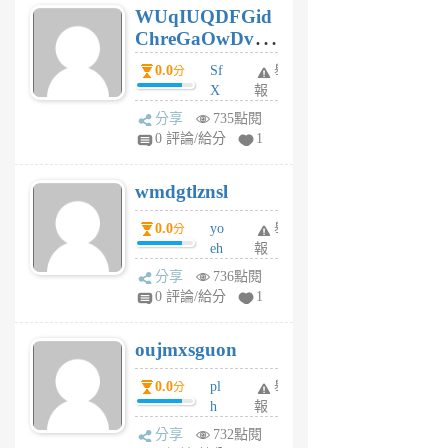
WUqIUQDFGid
個
ChreGaOwDv
月
前
dY
0.0
Sf
舉
分
X
報
Pe
分享
735點閱
Jc
0 評論/給分
1
cf
v
wmdgtlznsl
R
P
0.0
yo
舉
分
m
eh
報
v
ld
A
分享
736點閱
gy
V
0 評論/給分
1
ik
G
6
6
oujmxsguon
個
個
月
月
0.0
pl
舉
分
前
前
h
報
wi
分享
732點閱
w