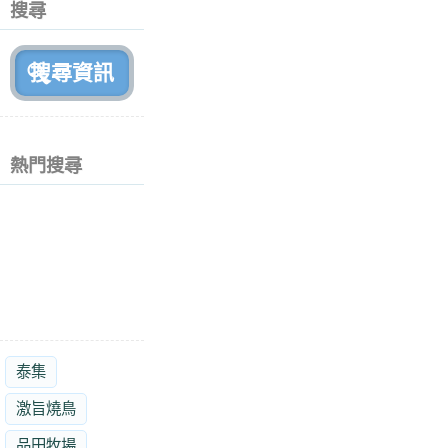
搜尋
月
前
熱門搜尋
泰集
激旨燒鳥
品田牧場