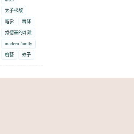
太子松馥
電影
薯條
肯德基的炸雞
modern family
廚藝
蚊子