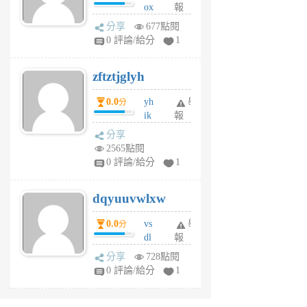
ox
報
前
rh
分享
677點閱
pe
0 評論/給分
1
er
6
zftztjglyh
個
月
0.0
yh
舉
分
前
ik
報
s
分享
m
2565點閱
tu
0 評論/給分
1
m
s
dqyuuvwlxw
6
個
0.0
vs
舉
分
月
dl
報
前
sq
分享
728點閱
fy
0 評論/給分
1
fe
6
個