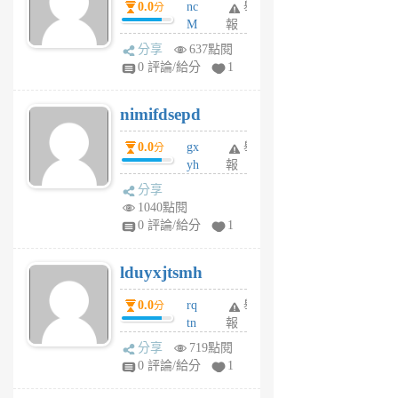
0.0
nc
舉
分
M
報
U
分享
637點閱
F
0 評論/給分
1
C
M
nimifdsepd
U
5
0.0
gx
舉
分
個
yh
報
月
dq
前
分享
vo
1040點閱
jl
0 評論/給分
1
6
個
lduyxjtsmh
月
前
0.0
rq
舉
分
tn
報
jt
分享
719點閱
gl
0 評論/給分
1
gy
6