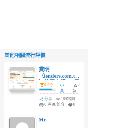
其他相關流行評價
貸明
（lenders.com.tw
）使用心得 — 民
0.0
小
舉
分
間貸款比較平台
黃
報
體驗
蜂
分享
189點閱
1
0 評論/給分
0
個
月
Mr.
前