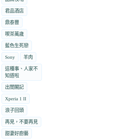
君品酒店
鼎泰豐
喫茶萬歲
藍色生死戀
Sony
羊肉
這種事、人家不
知道啦
出閨閣記
Xperia 1 II
浪子回頭
再見，不要再見
甜妻好廚藝