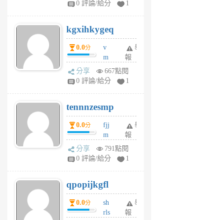
0 評論/給分
1
sh
uq
kgxihkygeq
6
個
0.0
v
舉
分
月
m
報
前
sg
分享
667點閱
sr
0 評論/給分
1
vg
pn
tennnzesmp
6
個
0.0
fjj
舉
分
月
m
報
前
w
分享
791點閱
rs
0 評論/給分
1
uy
j
qpopijkgfl
6
個
0.0
sh
舉
分
月
rls
報
前