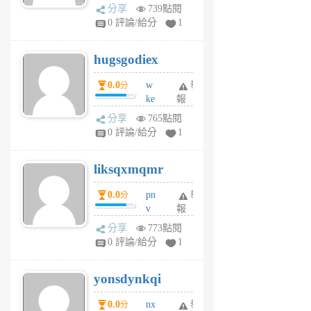
k
分享
739點閱
m
0 評論/給分
1
zt
g
hugsgodiex
6
個
0.0
w
舉
分
月
ke
報
前
rv
分享
765點閱
pj
0 評論/給分
1
qf
r
liksqxmqmr
6
個
0.0
pn
舉
分
月
v
報
前
wt
分享
773點閱
sv
0 評論/給分
1
jd
j
yonsdynkqi
6
個
0.0
nx
舉
分
月