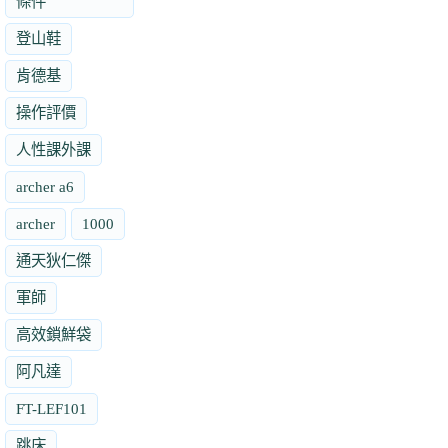
條件
登山鞋
肯德基
操作評價
人性課外課
archer a6
archer
1000
通天狄仁傑
軍師
高效鎖鮮袋
阿凡達
FT-LEF101
跳床