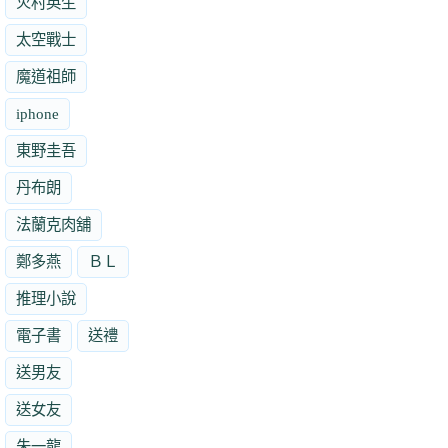
火村英生
太空戰士
魔道祖師
iphone
東野圭吾
丹布朗
法蘭克肉舖
鄭多燕
ＢＬ
推理小說
電子書
送禮
送男友
送女友
朱一龍