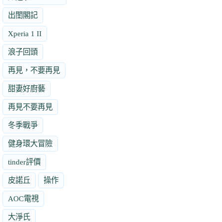
出閨閣記
Xperia 1 II
浪子回頭
再見，不要再見
甜妻好廚藝
再見不要再見
冬季戰爭
健身環大冒險
tinder評價
皮諾丘
操作
AOC電視
大淨氏