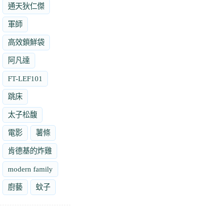
通天狄仁傑
軍師
高效鎖鮮袋
阿凡達
FT-LEF101
跳床
太子松馥
電影
薯條
肯德基的炸雞
modern family
廚藝
蚊子