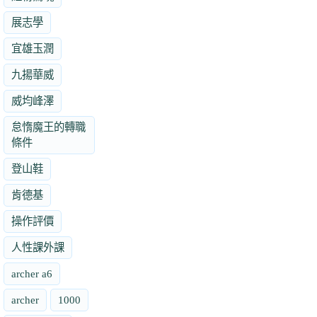
展志學
宜雄玉潤
九揚華威
威均峰澤
怠惰魔王的轉職
條件
登山鞋
肯德基
操作評價
人性課外課
archer a6
archer
1000