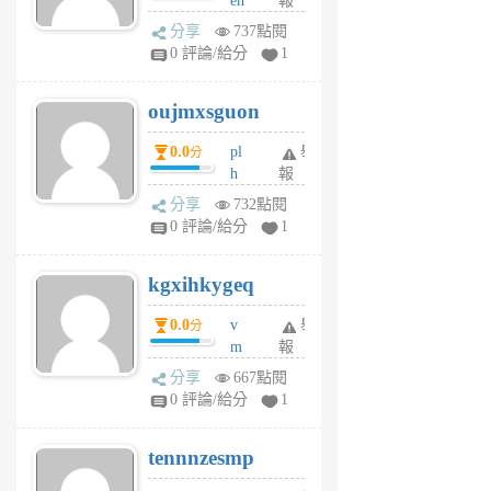
eh
報
v
ld
A
分享
737點閱
gy
V
0 評論/給分
1
ik
G
6
6
oujmxsguon
個
個
月
月
0.0
pl
舉
分
前
前
h
報
wi
分享
732點閱
w
0 評論/給分
1
sh
uq
kgxihkygeq
6
個
0.0
v
舉
分
月
m
報
前
sg
分享
667點閱
sr
0 評論/給分
1
vg
pn
tennnzesmp
6
個