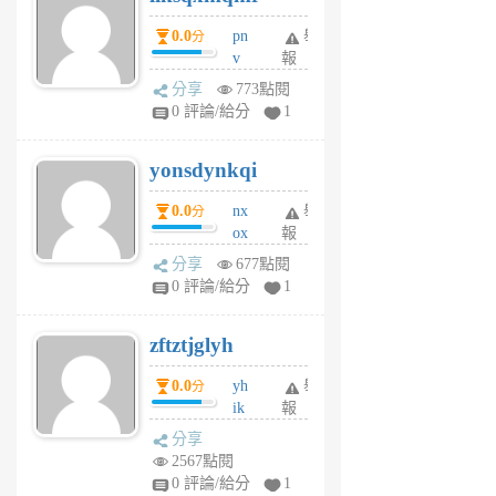
個
0.0
pn
舉
分
月
v
報
前
wt
分享
773點閱
sv
0 評論/給分
1
jd
j
yonsdynkqi
6
個
0.0
nx
舉
分
月
ox
報
前
rh
分享
677點閱
pe
0 評論/給分
1
er
6
zftztjglyh
個
月
0.0
yh
舉
分
前
ik
報
s
分享
m
2567點閱
tu
0 評論/給分
1