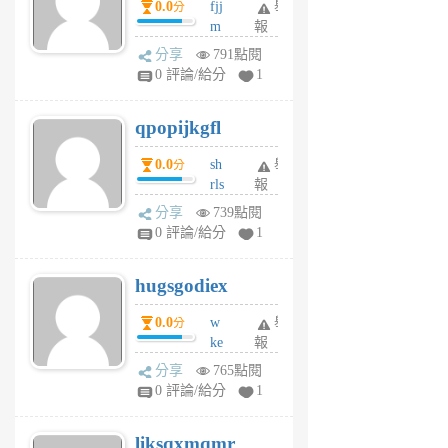
0.0
fjj
舉
分
月
m
報
前
w
分享
791點閱
rs
0 評論/給分
1
uy
j
qpopijkgfl
6
個
0.0
sh
舉
分
月
rls
報
前
k
分享
739點閱
m
0 評論/給分
1
zt
g
hugsgodiex
6
個
0.0
w
舉
分
月
ke
報
前
rv
分享
765點閱
pj
0 評論/給分
1
qf
r
liksqxmqmr
6