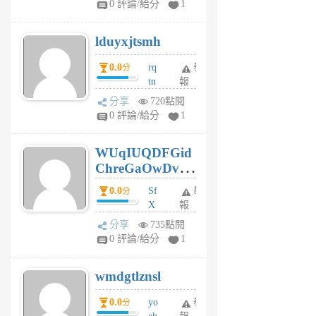
0 評論/給分
1
6
個
lduyxjtsmh
月
前
0.0
rq
舉
分
tn
報
jt
分享
720點閱
gl
0 評論/給分
1
gy
6
WUqIUQDFGid
個
ChreGaOwDv
月
前
dY
0.0
Sf
舉
分
X
報
Pe
分享
735點閱
Jc
0 評論/給分
1
cf
v
wmdgtlznsl
R
P
0.0
yo
舉
分
m