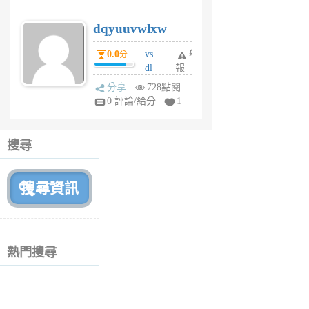
m
s
dqyuuvwlxw
6
個
0.0
vs
舉
分
月
dl
報
前
sq
分享
728點閱
fy
0 評論/給分
1
fe
6
個
搜尋
月
前
熱門搜尋