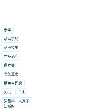
泰集
激旨燒鳥
品田牧場
君品酒店
鼎泰豐
喫茶萬歲
藍色生死戀
Sony
羊肉
這種事、人家不
知道啦