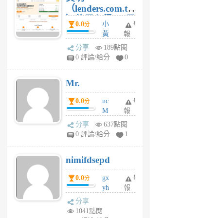
（lenders.com.tw
）使用心得 — 民
0.0
小
舉
分
間貸款比較平台
黃
報
體驗
蜂
分享
189點閱
1
0 評論/給分
0
個
月
Mr.
前
0.0
nc
舉
分
M
報
U
分享
637點閱
F
0 評論/給分
1
C
M
nimifdsepd
U
5
0.0
gx
舉
分
個
yh
報
月
dq
前
分享
vo
1041點閱
jl