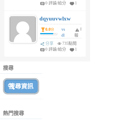
tu
0 評論/給分
1
m
s
dqyuuvwlxw
6
個
0.0
vs
舉
分
月
dl
報
前
sq
分享
735點閱
fy
0 評論/給分
1
fe
6
個
搜尋
月
前
熱門搜尋