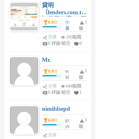
貸明
（lenders.com.tw
）使用心得 — 民
0.0
小
舉
分
間貸款比較平台
黃
報
體驗
蜂
分享
193點閱
1
0 評論/給分
0
個
月
Mr.
前
0.0
nc
舉
分
M
報
U
分享
644點閱
F
0 評論/給分
1
C
M
nimifdsepd
U
5
0.0
gx
舉
分
個
yh
報
月
dq
前
分享
vo