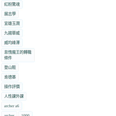
紅粉驚魂
展志學
宜雄玉潤
九揚華威
威均峰澤
怠惰魔王的轉職
條件
登山鞋
肯德基
操作評價
人性課外課
archer a6
archer
1000