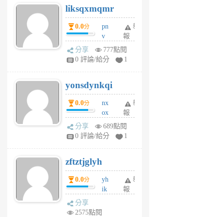
liksqxmqmr
6
個
0.0
pn
舉
分
月
v
報
前
wt
分享
777點閱
sv
0 評論/給分
1
jd
j
yonsdynkqi
6
個
0.0
nx
舉
分
月
ox
報
前
rh
分享
689點閱
pe
0 評論/給分
1
er
6
zftztjglyh
個
月
0.0
yh
舉
分
前
ik
報
s
分享
m
2575點閱