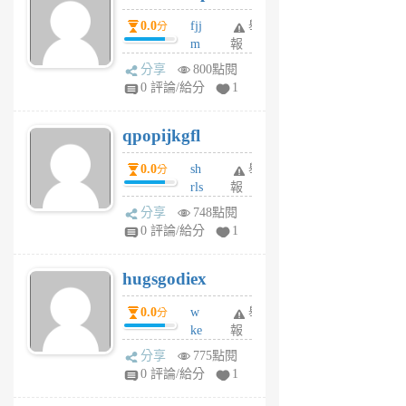
個
0.0
fjj
舉
分
月
m
報
前
w
分享
800點閱
rs
0 評論/給分
1
uy
j
qpopijkgfl
6
個
0.0
sh
舉
分
月
rls
報
前
k
分享
748點閱
m
0 評論/給分
1
zt
g
hugsgodiex
6
個
0.0
w
舉
分
月
ke
報
前
rv
分享
775點閱
pj
0 評論/給分
1
qf
r