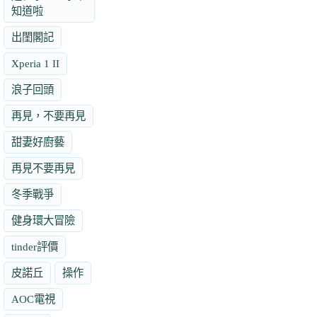
知道啦
出閨閣記
Xperia 1 II
浪子回頭
再見，不要再見
甜妻好廚藝
再見不要再見
冬季戰爭
健身環大冒險
tinder評價
皮諾丘
操作
AOC電視