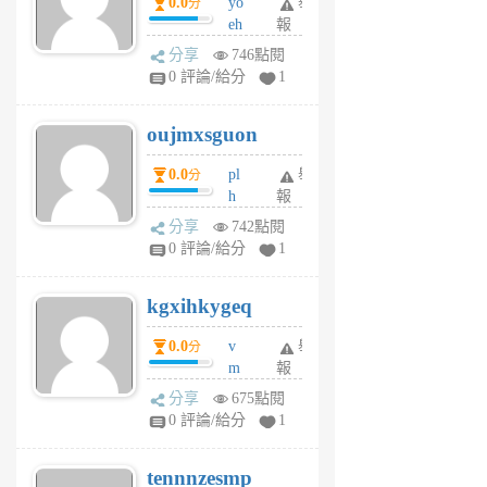
0.0
yo
舉
分
m
eh
報
v
ld
A
分享
746點閱
gy
V
0 評論/給分
1
ik
G
6
6
oujmxsguon
個
個
月
月
0.0
pl
舉
分
前
前
h
報
wi
分享
742點閱
w
0 評論/給分
1
sh
uq
kgxihkygeq
6
個
0.0
v
舉
分
月
m
報
前
sg
分享
675點閱
sr
0 評論/給分
1
vg
pn
tennnzesmp
6