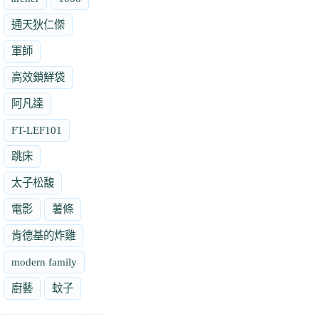
通天狄仁傑
軍師
高效鎖鮮袋
阿凡達
FT-LEF101
跳床
太子松馥
電影
薯條
肯德基的炸雞
modern family
廚藝
蚊子