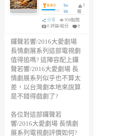
系列評價，鑼聲
0.0
bo
舉
分
若響/2016大愛劇
bb
報
場 長情劇展系列
y
分享
950點閱
好看嗎? 鑼聲若
6
0 評論/給分
0
響/2016大愛劇場
年
長情劇展系列心
前
鑼聲若響/2016大愛劇場
得?
長情劇展系列這部電視劇
值得追嗎? 這陣容配上鑼
聲若響/2016大愛劇場 長
情劇展系列似乎也不算太
差，以台灣劇本地來說算
是不錯得戲劇了?
各位對這部鑼聲若
響/2016大愛劇場 長情劇
展系列電視劇評價如何?