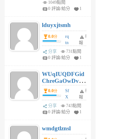
1049點閱
jl
0 評論/給分
1
6
個
lduyxjtsmh
月
前
0.0
rq
舉
分
tn
報
jt
分享
731點閱
gl
0 評論/給分
1
gy
6
WUqIUQDFGid
個
ChreGaOwDv
月
前
dY
0.0
Sf
舉
分
X
報
Pe
分享
743點閱
Jc
0 評論/給分
1
cf
v
wmdgtlznsl
R
P