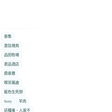
泰集
激旨燒鳥
品田牧場
君品酒店
鼎泰豐
喫茶萬歲
藍色生死戀
Sony
羊肉
這種事、人家不