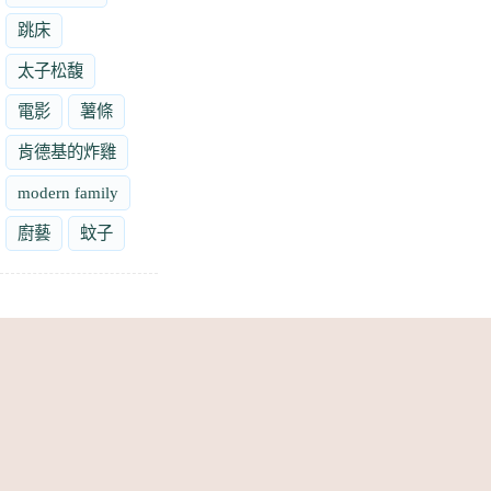
跳床
太子松馥
電影
薯條
肯德基的炸雞
modern family
廚藝
蚊子