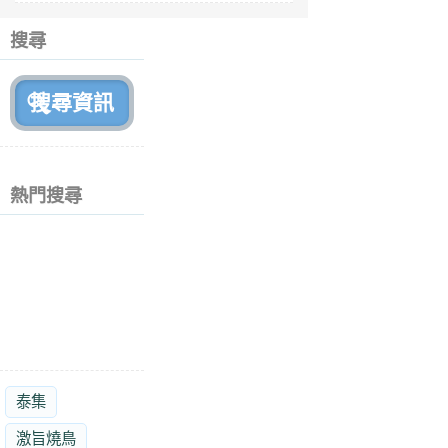
6
個
搜尋
月
前
熱門搜尋
泰集
激旨燒鳥