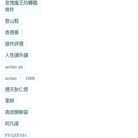
怠惰魔王的轉職
條件
登山鞋
肯德基
操作評價
人性課外課
archer a6
archer
1000
通天狄仁傑
軍師
高效鎖鮮袋
阿凡達
FT-LEF101