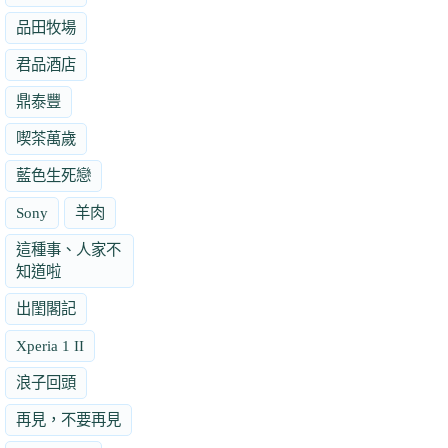
品田牧場
君品酒店
鼎泰豐
喫茶萬歲
藍色生死戀
Sony
羊肉
這種事、人家不
知道啦
出閨閣記
Xperia 1 II
浪子回頭
再見，不要再見