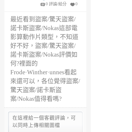
評價?
6
0 評論/給分
0
年
前
最近看到盜案/驚天盜案/
諾卡斯盜案/Nokas這部電
影算動作片類型，不知道
好不好，盜案/驚天盜案/
諾卡斯盜案/Nokas評價如
何?裡面的
Frode·Winther·unnes看起
來還可以，各位覺得盜案/
驚天盜案/諾卡斯盜
案/Nokas值得看嗎?