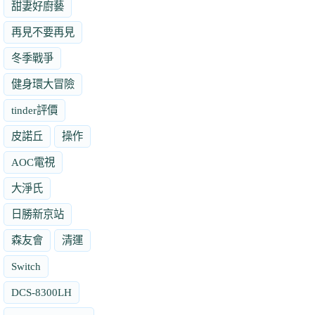
甜妻好廚藝
再見不要再見
冬季戰爭
健身環大冒險
tinder評價
皮諾丘
操作
AOC電視
大淨氏
日勝新京站
森友會
清運
Switch
DCS-8300LH