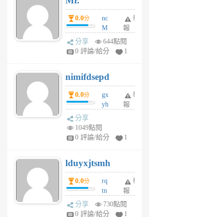
Mr.
0.0
nc
舉
分
M
報
U
分享
644點閱
F
0 評論/給分
1
C
M
nimifdsepd
U
5
0.0
gx
舉
分
個
yh
報
月
dq
前
分享
vo
1049點閱
jl
0 評論/給分
1
6
個
lduyxjtsmh
月
前
0.0
rq
舉
分
tn
報
jt
分享
730點閱
gl
0 評論/給分
1