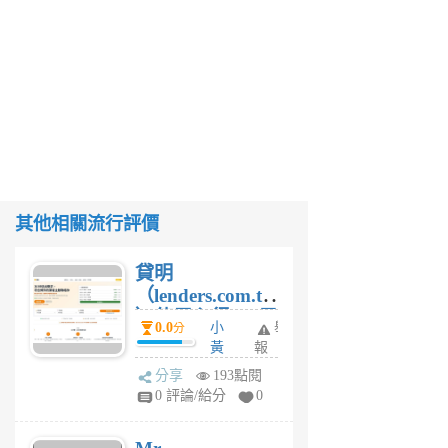
其他相關流行評價
貸明
（lenders.com.tw
）使用心得 — 民
0.0
小
舉
分
間貸款比較平台
黃
報
體驗
蜂
分享
193點閱
1
0 評論/給分
0
個
月
前