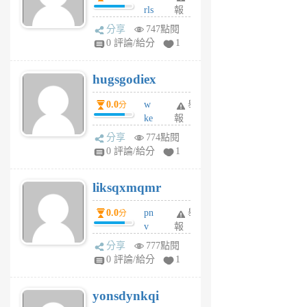
rls
報
前
k
分享
747點閱
m
0 評論/給分
1
zt
g
hugsgodiex
6
個
0.0
w
舉
分
月
ke
報
前
rv
分享
774點閱
pj
0 評論/給分
1
qf
r
liksqxmqmr
6
個
0.0
pn
舉
分
月
v
報
前
wt
分享
777點閱
sv
0 評論/給分
1
jd
j
yonsdynkqi
6