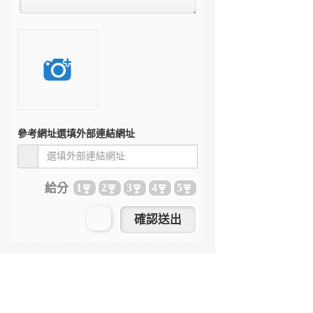
參考網址
選填外部連結網址
給分
1
2
3
4
5