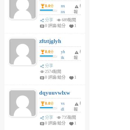
個
0.0
nx
舉
分
月
ox
報
前
rh
分享
689點閱
pe
0 評論/給分
1
er
6
zftztjglyh
個
月
0.0
yh
舉
分
前
ik
報
s
分享
m
2574點閱
tu
0 評論/給分
1
m
s
dqyuuvwlxw
6
個
0.0
vs
舉
分
月
dl
報
前
sq
分享
735點閱
fy
0 評論/給分
1
fe