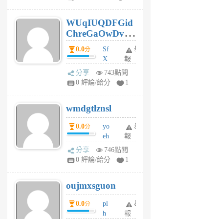
gy
6
WUqIUQDFGid
個
ChreGaOwDv
月
前
dY
0.0
Sf
舉
分
X
報
Pe
分享
743點閱
Jc
0 評論/給分
1
cf
v
wmdgtlznsl
R
P
0.0
yo
舉
分
m
eh
報
v
ld
A
分享
746點閱
gy
V
0 評論/給分
1
ik
G
6
6
oujmxsguon
個
個
月
月
0.0
pl
舉
分
前
前
h
報