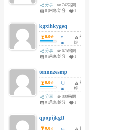
wi
分享
742點閱
w
0 評論/給分
1
sh
uq
kgxihkygeq
6
個
0.0
v
舉
分
月
m
報
前
sg
分享
675點閱
sr
0 評論/給分
1
vg
pn
tennnzesmp
6
個
0.0
fjj
舉
分
月
m
報
前
w
分享
800點閱
rs
0 評論/給分
1
uy
j
qpopijkgfl
6
個
0.0
sh
舉
分
月