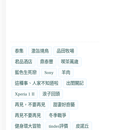
泰集
激旨燒鳥
品田牧場
君品酒店
鼎泰豐
喫茶萬歲
藍色生死戀
Sony
羊肉
這種事、人家不知道啦
出閨閣記
Xperia 1 II
浪子回頭
再見，不要再見
甜妻好廚藝
再見不要再見
冬季戰爭
健身環大冒險
tinder評價
皮諾丘