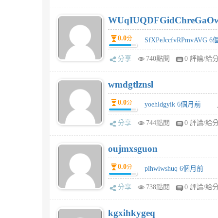
WUqIUQDFGidChreGaO
0.0
分
SfXPeJccfvRPmvAVG 
分享
740點閱
0 評論/給
wmdgtlznsl
0.0
分
yoehldgyik 6個月前
分享
744點閱
0 評論/給
oujmxsguon
0.0
分
plhwiwshuq 6個月前
分享
738點閱
0 評論/給
kgxihkygeq