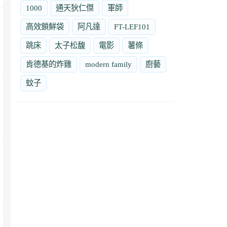
1000
通天狄仁傑
軍師
高效鎖鮮袋
阿凡達
FT-LEF101
跳床
太子松馥
電影
薯條
肯德基的炸雞
modern family
廚藝
蚊子