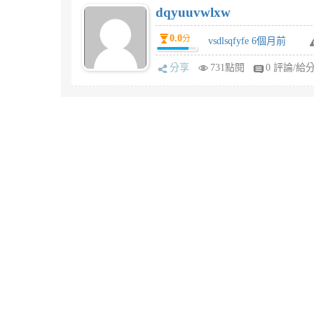
dqyuuvwlxw
0.0
分
vsdlsqfyfe 6個月前
分享
731點閱
0 評論/給