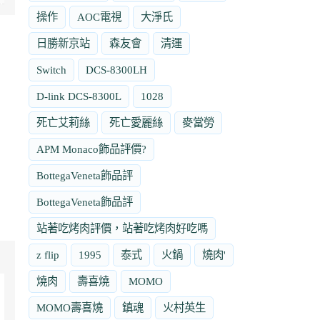
操作
AOC電視
大淨氏
日勝新京站
森友會
清運
Switch
DCS-8300LH
D-link DCS-8300L
1028
死亡艾莉絲
死亡愛麗絲
麥當勞
APM Monaco飾品評價?
BottegaVeneta飾品評
BottegaVeneta飾品評
站著吃烤肉評價，站著吃烤肉好吃嗎
z flip
1995
泰式
火鍋
燒肉'
燒肉
壽喜燒
MOMO
MOMO壽喜燒
鎮魂
火村英生