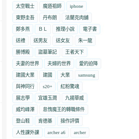
太空戰士
魔道祖師
iphone
東野圭吾
丹布朗
法蘭克肉舖
鄭多燕
ＢＬ
推理小說
電子書
送禮
送男友
送女友
朱一龍
勝博殿
盜墓筆記
王者天下
夫妻的世界
夫婦的世界
愛的迫降
建國大業
建國
大業
samsung
與神同行
s20+
紅粉驚魂
展志學
宜雄玉潤
九揚華威
威均峰澤
怠惰魔王的轉職條件
登山鞋
肯德基
操作評價
人性課外課
archer a6
archer