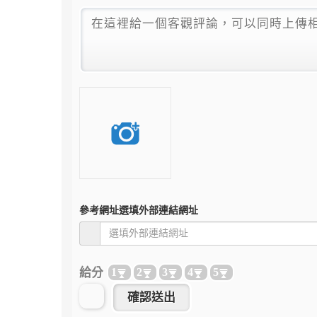
參考網址
選填外部連結網址
給分
1
2
3
4
5