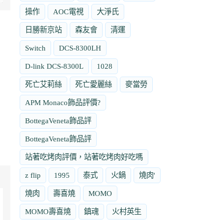
操作
AOC電視
大淨氏
日勝新京站
森友會
清運
Switch
DCS-8300LH
D-link DCS-8300L
1028
死亡艾莉絲
死亡愛麗絲
麥當勞
APM Monaco飾品評價?
BottegaVeneta飾品評
BottegaVeneta飾品評
站著吃烤肉評價，站著吃烤肉好吃嗎
z flip
1995
泰式
火鍋
燒肉'
燒肉
壽喜燒
MOMO
MOMO壽喜燒
鎮魂
火村英生