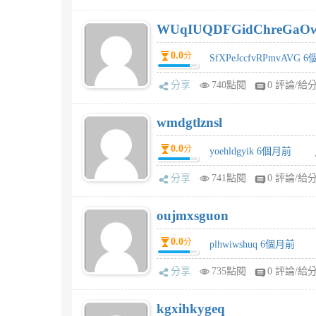
WUqIUQDFGidChreGaO
0.0
分
SfXPeJccfvRPmvAVG 
分享
740點閱
0 評論/給
wmdgtlznsl
0.0
分
yoehldgyik 6個月前
分享
741點閱
0 評論/給
oujmxsguon
0.0
分
plhwiwshuq 6個月前
分享
735點閱
0 評論/給
kgxihkygeq