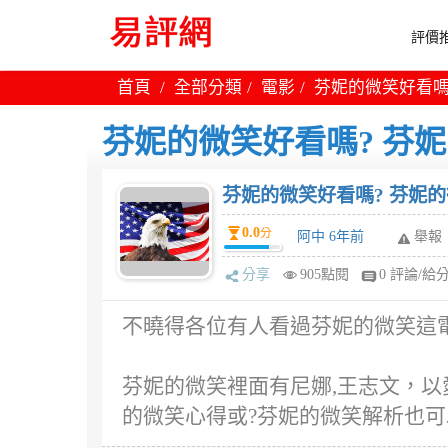
評價推
首頁
全部分類
電影
芬妮的微笑好看嗎
芬妮的微笑好看嗎? 芬
芬妮的微笑好看嗎? 芬妮
0.0
分
阿中 6年前
舉報
分享
905點閱
0 評論/給
不曉得各位有人看過芬妮的微笑這
芬妮的微笑裡面有尼娜,王志文，以
的微笑心得或?芬妮的微笑解析也可