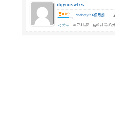
dqyuuvwlxw
0.0
分
vsdlsqfyfe 6個月前
分享
731點閱
0 評論/給