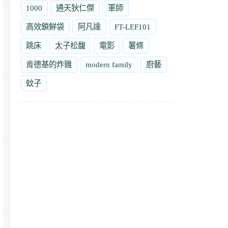
1000
通天狄仁傑
軍師
高效鎖鮮袋
阿凡達
FT-LEF101
跳床
太子松馥
電影
薯條
肯德基的炸雞
modern family
廚藝
蚊子