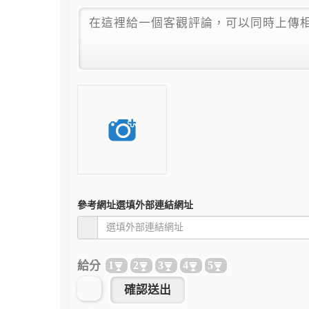
參考網址
選填外部連結網址
給分
1
2
3
4
5