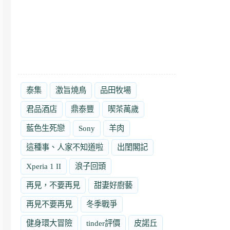
泰集
激旨燒鳥
品田牧場
君品酒店
鼎泰豐
喫茶萬歲
藍色生死戀
Sony
羊肉
這種事、人家不知道啦
出閨閣記
Xperia 1 II
浪子回頭
再見，不要再見
甜妻好廚藝
再見不要再見
冬季戰爭
健身環大冒險
tinder評價
皮諾丘