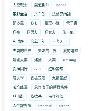
太空戰士
魔道祖師
iphone
東野圭吾
丹布朗
法蘭克肉舖
鄭多燕
ＢＬ
推理小說
電子書
送禮
送男友
送女友
朱一龍
勝博殿
盜墓筆記
王者天下
夫妻的世界
夫婦的世界
愛的迫降
建國大業
建國
大業
samsung
與神同行
s20+
紅粉驚魂
展志學
宜雄玉潤
九揚華威
威均峰澤
怠惰魔王的轉職條件
登山鞋
肯德基
操作評價
人性課外課
archer a6
archer