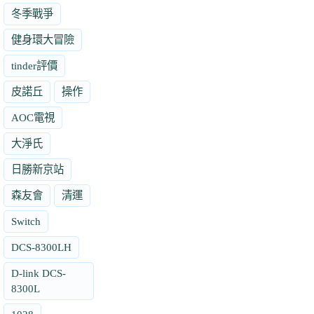
冬季戰爭
健身環大冒險
tinder評價
皮諾丘
操作
AOC電視
大淨氏
日勝新京站
森友會
清運
Switch
DCS-8300LH
D-link DCS-
8300L