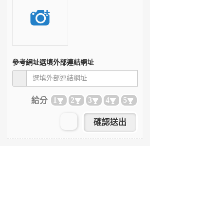
參考網址
選填外部連結網址
給分
1
2
3
4
5