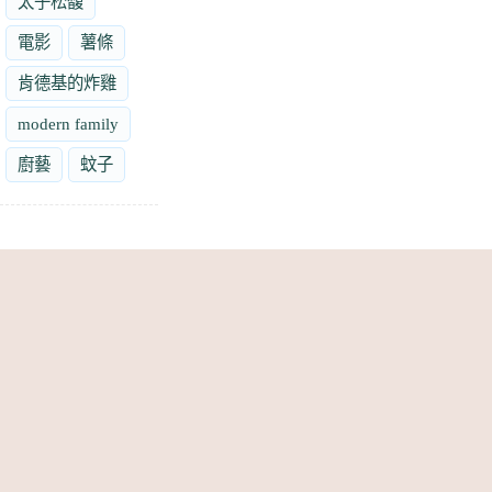
太子松馥
電影
薯條
肯德基的炸雞
modern family
廚藝
蚊子