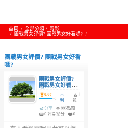
首頁
全部分類
電影
團戰男女評價? 團戰男女好看嗎?
團戰男女評價? 團戰男女好看
嗎?
團戰男女評價?
團戰男女好看
嗎?
0.0
吉
舉
分
利
報
果
分享
885點閱
6
0 評論/給分
0
年
前