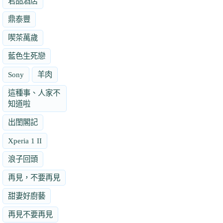
君品酒店
鼎泰豐
喫茶萬歲
藍色生死戀
Sony
羊肉
這種事、人家不
知道啦
出閨閣記
Xperia 1 II
浪子回頭
再見，不要再見
甜妻好廚藝
再見不要再見