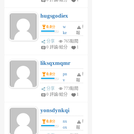
zt
g
hugsgodiex
6
個
0.0
w
舉
分
月
ke
報
前
rv
分享
765點閱
pj
0 評論/給分
1
qf
r
liksqxmqmr
6
個
0.0
pn
舉
分
月
v
報
前
wt
分享
773點閱
sv
0 評論/給分
1
jd
j
yonsdynkqi
6
個
0.0
nx
舉
分
月
ox
報
前
rh