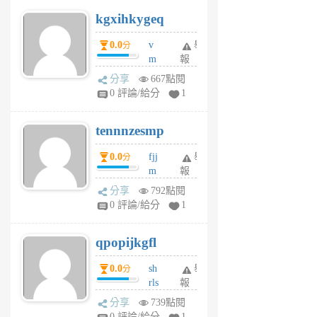
uq
kgxihkygeq
6
個
0.0
v
舉
分
月
m
報
前
sg
分享
667點閱
sr
0 評論/給分
1
vg
pn
tennnzesmp
6
個
0.0
fjj
舉
分
月
m
報
前
w
分享
792點閱
rs
0 評論/給分
1
uy
j
qpopijkgfl
6
個
0.0
sh
舉
分
月
rls
報
前
k
分享
739點閱
m
0 評論/給分
1