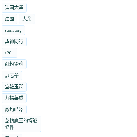
建國大業
建國
大業
samsung
與神同行
s20+
紅粉驚魂
展志學
宜雄玉潤
九揚華威
威均峰澤
怠惰魔王的轉職
條件