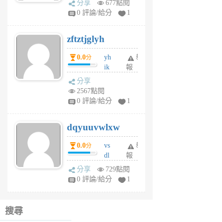
分享
677點閱
pe
0 評論/給分
1
er
6
zftztjglyh
個
月
0.0
yh
舉
分
前
ik
報
s
分享
m
2567點閱
tu
0 評論/給分
1
m
s
dqyuuvwlxw
6
個
0.0
vs
舉
分
月
dl
報
前
sq
分享
729點閱
fy
0 評論/給分
1
fe
6
個
搜尋
月