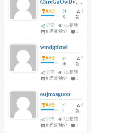
ChreGaOwDv
月
前
dY
0.0
Sf
舉
分
X
報
Pe
分享
736點閱
Jc
0 評論/給分
1
cf
v
wmdgtlznsl
R
P
0.0
yo
舉
分
m
eh
報
v
ld
A
分享
738點閱
gy
V
0 評論/給分
1
ik
G
6
6
oujmxsguon
個
個
月
月
0.0
pl
舉
分
前
前
h
報
wi
分享
733點閱
w
0 評論/給分
1
sh