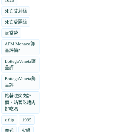
1028
死亡艾莉絲
死亡愛麗絲
麥當勞
APM Monaco飾
品評價?
BottegaVeneta飾
品評
BottegaVeneta飾
品評
站著吃烤肉評
價，站著吃烤肉
好吃嗎
z flip
1995
泰式
火鍋