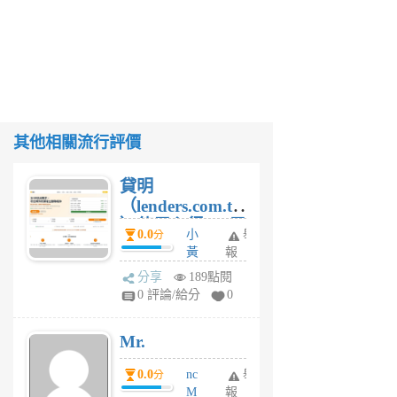
其他相關流行評價
貸明
（lenders.com.tw
）使用心得 — 民
0.0
小
舉
分
間貸款比較平台
黃
報
體驗
蜂
分享
189點閱
1
0 評論/給分
0
個
月
Mr.
前
0.0
nc
舉
分
M
報