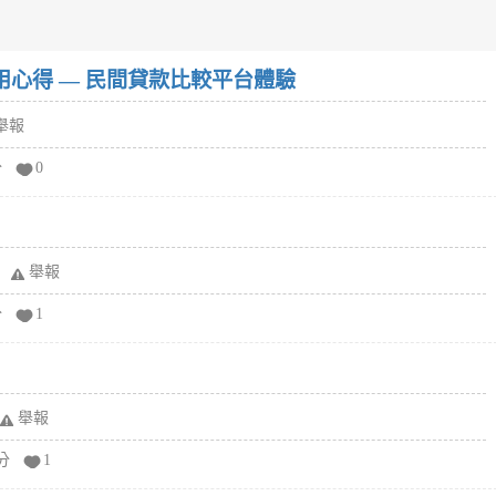
w）使用心得 — 民間貸款比較平台體驗
舉報
分
0
舉報
分
1
舉報
分
1