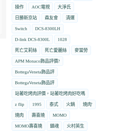
操作
AOC電視
大淨氏
日勝新京站
森友會
清運
Switch
DCS-8300LH
D-link DCS-8300L
1028
死亡艾莉絲
死亡愛麗絲
麥當勞
APM Monaco飾品評價?
BottegaVeneta飾品評
BottegaVeneta飾品評
站著吃烤肉評價，站著吃烤肉好吃嗎
z flip
1995
泰式
火鍋
燒肉'
燒肉
壽喜燒
MOMO
MOMO壽喜燒
鎮魂
火村英生