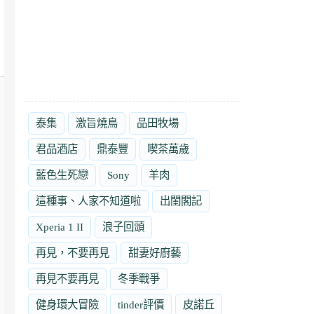
泰集
激旨燒鳥
品田牧場
君品酒店
鼎泰豐
喫茶萬歲
藍色生死戀
Sony
羊肉
這種事、人家不知道啦
出閨閣記
Xperia 1 II
浪子回頭
再見，不要再見
甜妻好廚藝
再見不要再見
冬季戰爭
健身環大冒險
tinder評價
皮諾丘