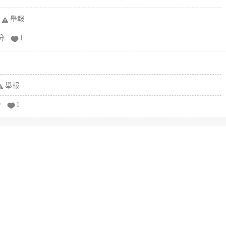
舉報
分
1
舉報
分
1