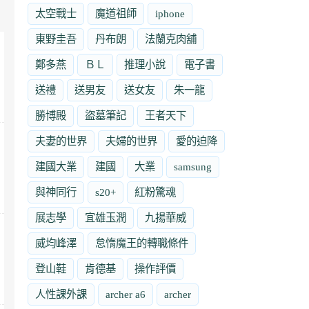
太空戰士
魔道祖師
iphone
東野圭吾
丹布朗
法蘭克肉舖
鄭多燕
ＢＬ
推理小說
電子書
送禮
送男友
送女友
朱一龍
勝博殿
盜墓筆記
王者天下
夫妻的世界
夫婦的世界
愛的迫降
建國大業
建國
大業
samsung
與神同行
s20+
紅粉驚魂
展志學
宜雄玉潤
九揚華威
威均峰澤
怠惰魔王的轉職條件
登山鞋
肯德基
操作評價
人性課外課
archer a6
archer