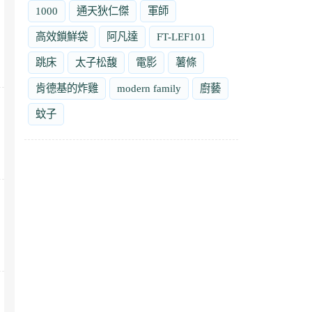
1000
通天狄仁傑
軍師
高效鎖鮮袋
阿凡達
FT-LEF101
跳床
太子松馥
電影
薯條
肯德基的炸雞
modern family
廚藝
蚊子