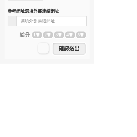
參考網址
選填外部連結網址
給分
1
2
3
4
5