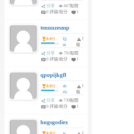
sg
分享
667點閱
sr
0 評論/給分
1
vg
pn
tennnzesmp
6
個
0.0
fjj
舉
分
月
m
報
前
w
分享
791點閱
rs
0 評論/給分
1
uy
j
qpopijkgfl
6
個
0.0
sh
舉
分
月
rls
報
前
k
分享
739點閱
m
0 評論/給分
1
zt
g
hugsgodiex
6
個
0.0
w
舉
分
月