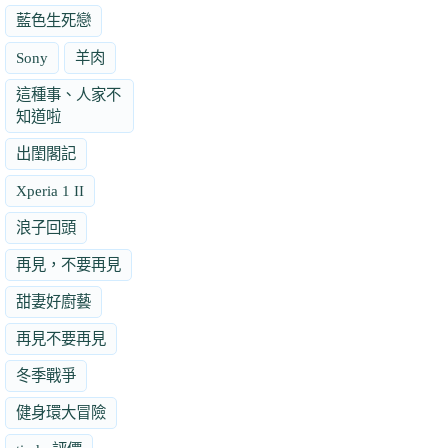
藍色生死戀
Sony
羊肉
這種事、人家不
知道啦
出閨閣記
Xperia 1 II
浪子回頭
再見，不要再見
甜妻好廚藝
再見不要再見
冬季戰爭
健身環大冒險