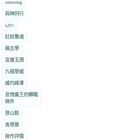
samsung
與神同行
s20+
紅粉驚魂
展志學
宜雄玉潤
九揚華威
威均峰澤
怠惰魔王的轉職
條件
登山鞋
肯德基
操作評價