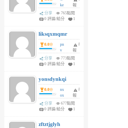
ke
報
前
rv
分享
765點閱
pj
0 評論/給分
1
qf
r
liksqxmqmr
6
個
0.0
pn
舉
分
月
v
報
前
wt
分享
773點閱
sv
0 評論/給分
1
jd
j
yonsdynkqi
6
個
0.0
nx
舉
分
月
ox
報
前
rh
分享
677點閱
pe
0 評論/給分
1
er
6
zftztjglyh
個