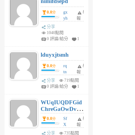
nimifdsepd
U
5
0.0
gx
舉
分
個
yh
報
月
dq
前
分享
vo
1040點閱
jl
0 評論/給分
1
6
個
lduyxjtsmh
月
前
0.0
rq
舉
分
tn
報
jt
分享
719點閱
gl
0 評論/給分
1
gy
6
WUqIUQDFGid
個
ChreGaOwDv
月
前
dY
0.0
Sf
舉
分
X
報
Pe
分享
735點閱