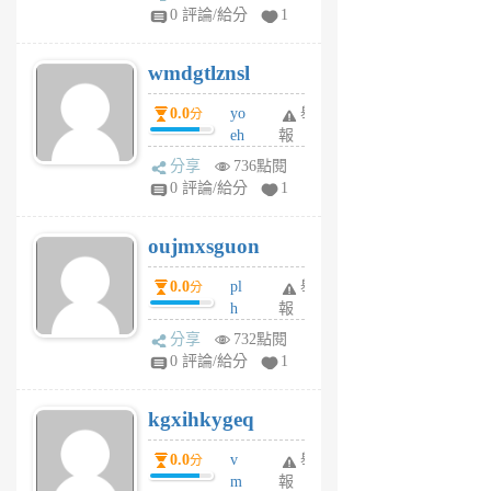
Jc
0 評論/給分
1
cf
v
wmdgtlznsl
R
P
0.0
yo
舉
分
m
eh
報
v
ld
A
分享
736點閱
gy
V
0 評論/給分
1
ik
G
6
6
oujmxsguon
個
個
月
月
0.0
pl
舉
分
前
前
h
報
wi
分享
732點閱
w
0 評論/給分
1
sh
uq
kgxihkygeq
6
個
0.0
v
舉
分
月
m
報
前