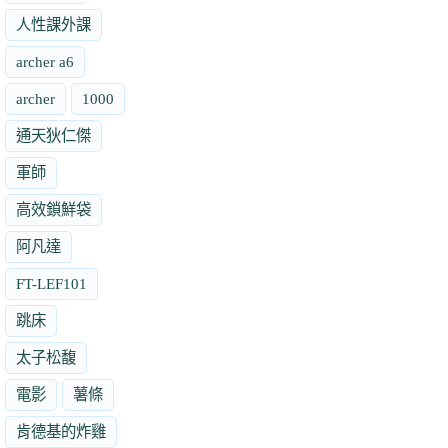
人性課外課
archer a6
archer
1000
通天狄仁傑
軍師
高效鎖鮮袋
阿凡達
FT-LEF101
跳床
太子松馥
電影
薯條
肯德基的炸雞