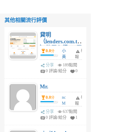
其他相關流行評價
貸明
（lenders.com.tw
）使用心得 — 民
0.0
小
舉
分
間貸款比較平台
黃
報
體驗
蜂
分享
189點閱
1
0 評論/給分
0
個
月
Mr.
前
0.0
nc
舉
分
M
報
U
分享
637點閱
F
0 評論/給分
1
C
M