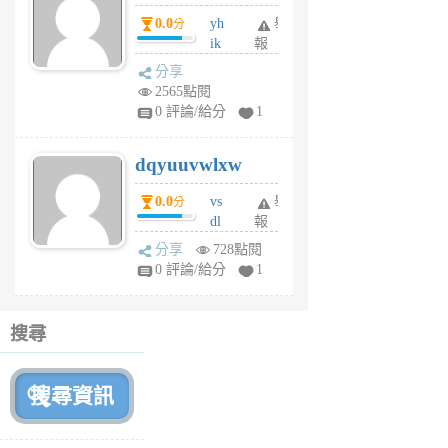
月
0.0
yh
舉
分
前
ik
報
s
分享
m
2565點閱
tu
0 評論/給分
1
m
s
dqyuuvwlxw
6
個
0.0
vs
舉
分
月
dl
報
前
sq
分享
728點閱
fy
0 評論/給分
1
fe
6
個
搜尋
月
前