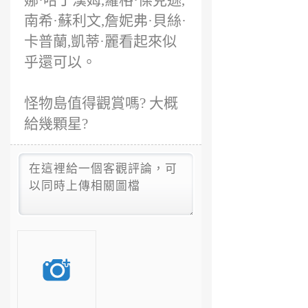
娜·哈丁漢姆,羅格·傑克遜,
南希·蘇利文,詹妮弗·貝絲·
卡普蘭,凱蒂·麗看起來似
乎還可以。
怪物島值得觀賞嗎? 大概
給幾顆星?