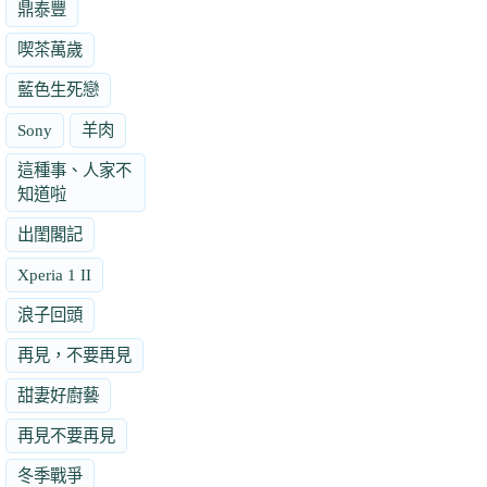
鼎泰豐
喫茶萬歲
藍色生死戀
Sony
羊肉
這種事、人家不
知道啦
出閨閣記
Xperia 1 II
浪子回頭
再見，不要再見
甜妻好廚藝
再見不要再見
冬季戰爭