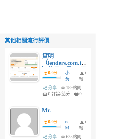
其他相關流行評價
貸明
（lenders.com.tw
）使用心得 — 民
0.0
小
舉
分
間貸款比較平台
黃
報
體驗
蜂
分享
189點閱
1
0 評論/給分
0
個
月
Mr.
前
0.0
nc
舉
分
M
報
U
分享
638點閱