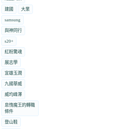
建國
大業
samsung
與神同行
s20+
紅粉驚魂
展志學
宜雄玉潤
九揚華威
威均峰澤
怠惰魔王的轉職
條件
登山鞋