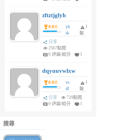
er
6
zftztjglyh
個
月
0.0
yh
舉
分
前
ik
報
s
分享
m
2567點閱
tu
0 評論/給分
1
m
s
dqyuuvwlxw
6
個
0.0
vs
舉
分
月
dl
報
前
sq
分享
729點閱
fy
0 評論/給分
1
fe
6
個
搜尋
月
前