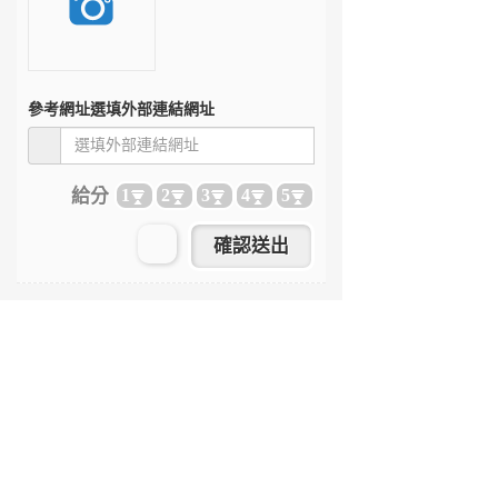
參考網址
選填外部連結網址
給分
1
2
3
4
5