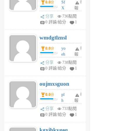
0.0
Sf
舉
分
X
報
Pe
分享
736點閱
Jc
0 評論/給分
1
cf
v
wmdgtlznsl
R
P
0.0
yo
舉
分
m
eh
報
v
ld
A
分享
738點閱
gy
V
0 評論/給分
1
ik
G
6
6
oujmxsguon
個
個
月
月
0.0
pl
舉
分
前
前
h
報
wi
分享
733點閱
w
0 評論/給分
1
sh
uq
kgxihkygeq
6