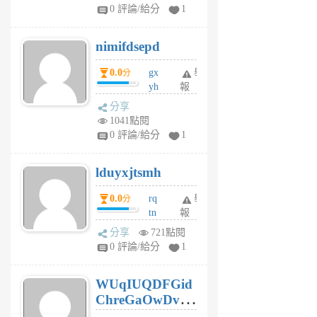
F
0 評論/給分
1
C
M
nimifdsepd
U
5
0.0
gx
舉
分
個
yh
報
月
dq
前
分享
vo
1041點閱
jl
0 評論/給分
1
6
個
lduyxjtsmh
月
前
0.0
rq
舉
分
tn
報
jt
分享
721點閱
gl
0 評論/給分
1
gy
6
WUqIUQDFGid
個
ChreGaOwDv
月
前
dY