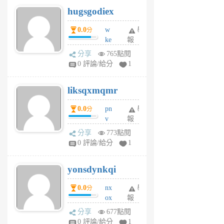
g
hugsgodiex
6
個
0.0
w
舉
分
月
ke
報
前
rv
分享
765點閱
pj
0 評論/給分
1
qf
r
liksqxmqmr
6
個
0.0
pn
舉
分
月
v
報
前
wt
分享
773點閱
sv
0 評論/給分
1
jd
j
yonsdynkqi
6
個
0.0
nx
舉
分
月
ox
報
前
rh
分享
677點閱
pe
0 評論/給分
1