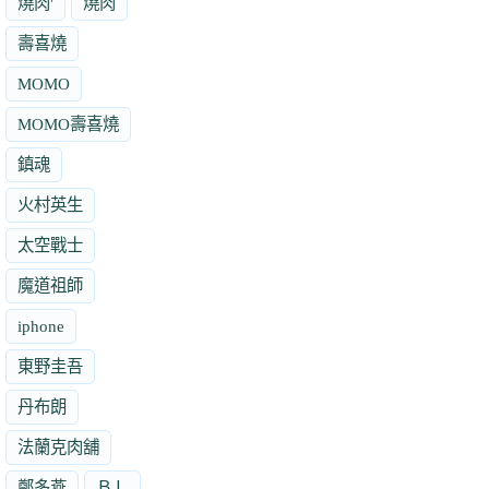
燒肉'
燒肉
壽喜燒
MOMO
MOMO壽喜燒
鎮魂
火村英生
太空戰士
魔道祖師
iphone
東野圭吾
丹布朗
法蘭克肉舖
鄭多燕
ＢＬ