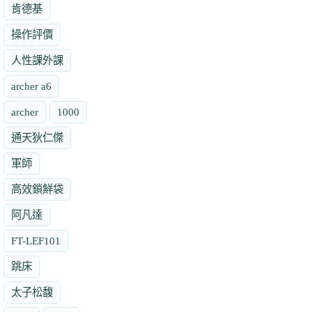
肯德基
操作評價
人性課外課
archer a6
archer
1000
通天狄仁傑
軍師
高效鎖鮮袋
阿凡達
FT-LEF101
跳床
太子松馥