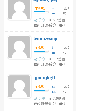
個
0.0
v
舉
分
月
m
報
前
sg
分享
667點閱
sr
0 評論/給分
1
vg
pn
tennnzesmp
6
個
0.0
fjj
舉
分
月
m
報
前
w
分享
792點閱
rs
0 評論/給分
1
uy
j
qpopijkgfl
6
個
0.0
sh
舉
分
月
rls
報
前
k
分享
739點閱
m
0 評論/給分
1
zt