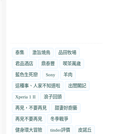
泰集
激旨燒鳥
品田牧場
君品酒店
鼎泰豐
喫茶萬歲
藍色生死戀
Sony
羊肉
這種事、人家不知道啦
出閨閣記
Xperia 1 II
浪子回頭
再見，不要再見
甜妻好廚藝
再見不要再見
冬季戰爭
健身環大冒險
tinder評價
皮諾丘