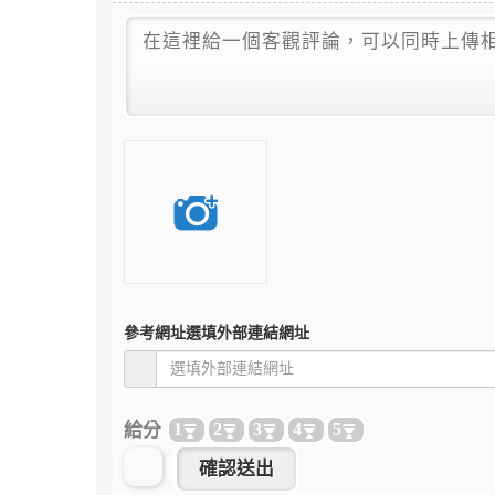
參考網址
選填外部連結網址
給分
1
2
3
4
5