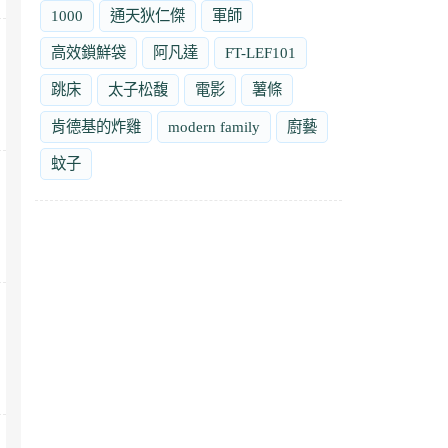
1000
通天狄仁傑
軍師
高效鎖鮮袋
阿凡達
FT-LEF101
跳床
太子松馥
電影
薯條
肯德基的炸雞
modern family
廚藝
蚊子