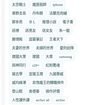
太空戰士
魔道祖師
iphone
東野圭吾
丹布朗
法蘭克肉舖
鄭多燕
ＢＬ
推理小說
電子書
送禮
送男友
送女友
朱一龍
勝博殿
盜墓筆記
王者天下
夫妻的世界
夫婦的世界
愛的迫降
建國大業
建國
大業
samsung
與神同行
s20+
紅粉驚魂
展志學
宜雄玉潤
九揚華威
威均峰澤
怠惰魔王的轉職條件
登山鞋
肯德基
操作評價
人性課外課
archer a6
archer