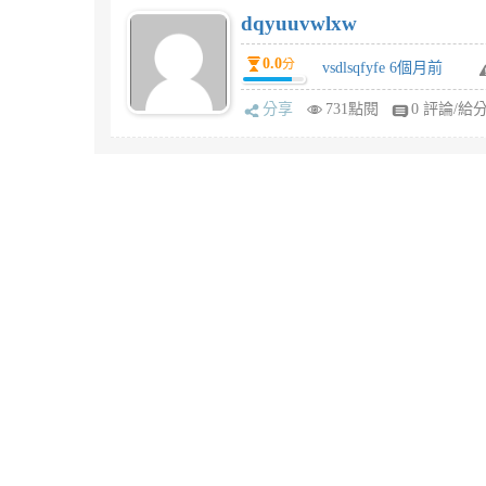
dqyuuvwlxw
0.0
分
vsdlsqfyfe 6個月前
分享
731點閱
0 評論/給