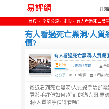
評價推
首頁
全部分類
電影
有人看過死亡黑洞
有人看過死亡黑洞/人質殺
價?
有人看過死亡黑洞/人質殺手
0.0
分
♀糖糖 6年前
舉
分享
1159點閱
0 評論/給
最近看到死亡黑洞/人質殺手這部電
質殺手評價如何?裡面的邁克爾.馬
洞/人質殺手值得看嗎?