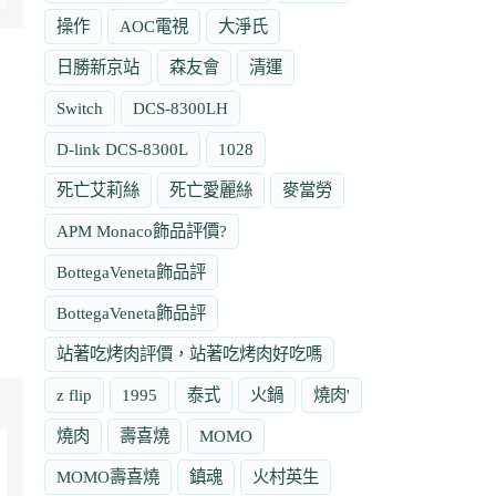
操作
AOC電視
大淨氏
日勝新京站
森友會
清運
Switch
DCS-8300LH
D-link DCS-8300L
1028
死亡艾莉絲
死亡愛麗絲
麥當勞
APM Monaco飾品評價?
BottegaVeneta飾品評
BottegaVeneta飾品評
站著吃烤肉評價，站著吃烤肉好吃嗎
z flip
1995
泰式
火鍋
燒肉'
燒肉
壽喜燒
MOMO
MOMO壽喜燒
鎮魂
火村英生