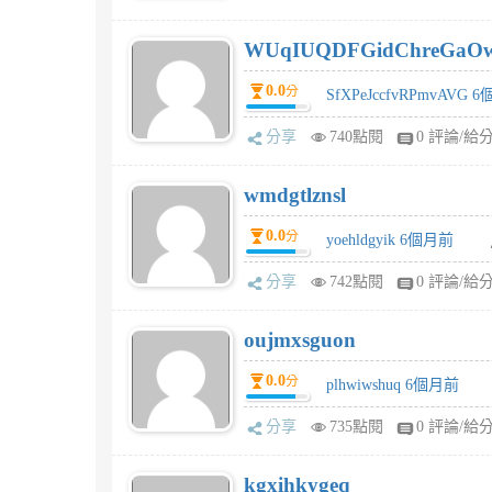
WUqIUQDFGidChreGaO
0.0
分
SfXPeJccfvRPmvAVG 
分享
740點閱
0 評論/給
wmdgtlznsl
0.0
分
yoehldgyik 6個月前
分享
742點閱
0 評論/給
oujmxsguon
0.0
分
plhwiwshuq 6個月前
分享
735點閱
0 評論/給
kgxihkygeq