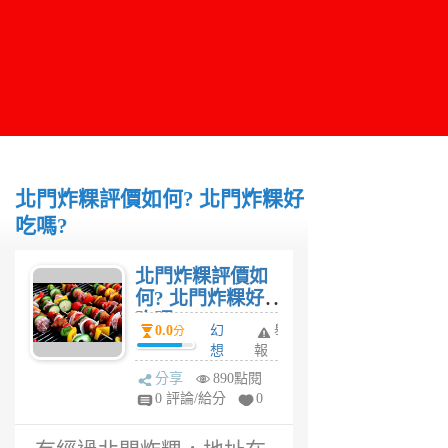
北門炸粿評價如何? 北門炸粿好
吃嗎?
北門炸粿評價如
何? 北門炸粿好
吃嗎?
0.0
幻
舉
分
想
報
妹
分享
890點閱
6
0 評論/給分
0
年
前