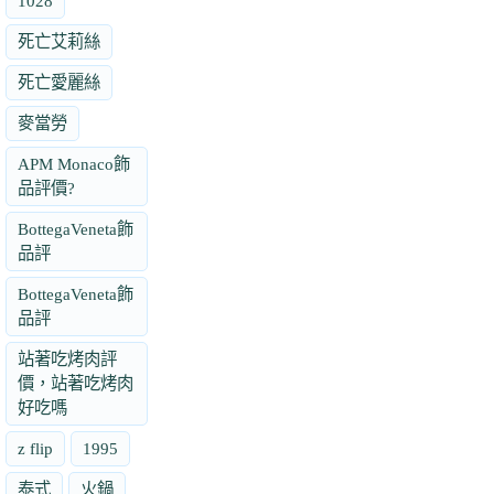
1028
死亡艾莉絲
死亡愛麗絲
麥當勞
APM Monaco飾
品評價?
BottegaVeneta飾
品評
BottegaVeneta飾
品評
站著吃烤肉評
價，站著吃烤肉
好吃嗎
z flip
1995
泰式
火鍋