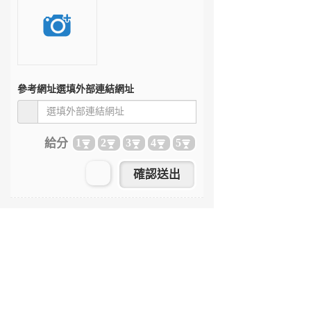
參考網址
選填外部連結網址
給分
1
2
3
4
5