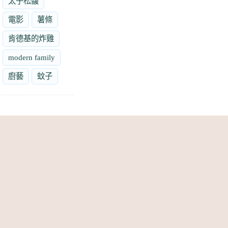
太子松馥
電影
薯條
肯德基的炸雞
modern family
廚藝
蚊子