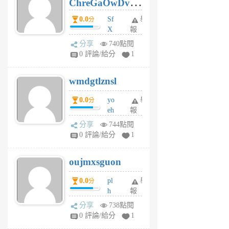
ChreGaOwDv
月
前
dY
0.0
Sf
舉
分
X
報
Pe
分享
740點閱
Jc
0 評論/給分
1
cf
v
wmdgtlznsl
R
P
0.0
yo
舉
分
m
eh
報
v
ld
A
分享
744點閱
gy
V
0 評論/給分
1
ik
G
6
6
oujmxsguon
個
個
月
月
0.0
pl
舉
分
前
前
h
報
wi
分享
738點閱
w
0 評論/給分
1
sh