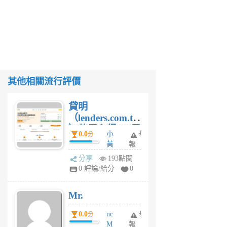
其他相關流行評價
貸明
（lenders.com.tw
）使用心得 — 民
0.0
小
舉
分
間貸款比較平台
黃
報
體驗
蜂
分享
193點閱
1
0 評論/給分
0
個
月
Mr.
前
0.0
nc
舉
分
M
報