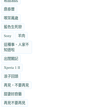
君品酒店
鼎泰豐
喫茶萬歲
藍色生死戀
Sony
羊肉
這種事、人家不
知道啦
出閨閣記
Xperia 1 II
浪子回頭
再見，不要再見
甜妻好廚藝
再見不要再見