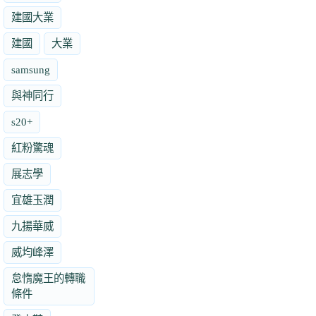
建國大業
建國
大業
samsung
與神同行
s20+
紅粉驚魂
展志學
宜雄玉潤
九揚華威
威均峰澤
怠惰魔王的轉職
條件