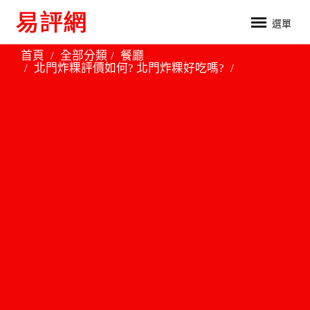
選單
首頁
全部分類
餐廳
北門炸粿評價如何? 北門炸粿好吃嗎?