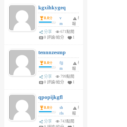
uq
kgxihkygeq
6
個
0.0
v
舉
分
月
m
報
前
sg
分享
671點閱
sr
0 評論/給分
1
vg
pn
tennnzesmp
6
個
0.0
fjj
舉
分
月
m
報
前
w
分享
799點閱
rs
0 評論/給分
1
uy
j
qpopijkgfl
6
個
0.0
sh
舉
分
月
rls
報
前
k
分享
743點閱
m
0 評論/給分
1