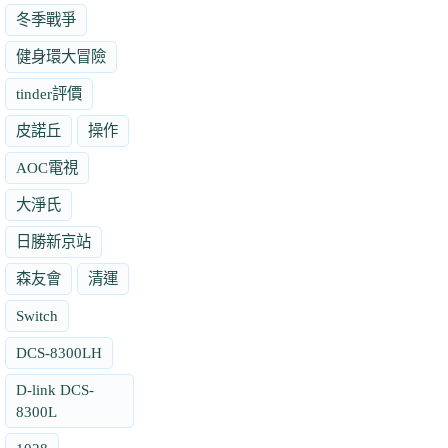
冬季戰爭
健身環大冒險
tinder評價
皮諾丘
操作
AOC電視
大淨氏
日勝新京站
森友會
清運
Switch
DCS-8300LH
D-link DCS-
8300L