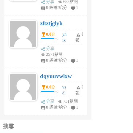
分享
683點閱
pe
0 評論/給分
1
er
6
zftztjglyh
個
月
0.0
yh
舉
分
前
ik
報
s
分享
m
2571點閱
tu
0 評論/給分
1
m
s
dqyuuvwlxw
6
個
0.0
vs
舉
分
月
dl
報
前
sq
分享
731點閱
fy
0 評論/給分
1
fe
6
個
搜尋
月