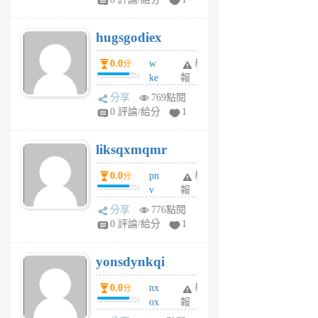
zt
g
hugsgodiex
6
個
0.0
w
舉
分
月
ke
報
前
rv
分享
769點閱
pj
0 評論/給分
1
qf
r
liksqxmqmr
6
個
0.0
pn
舉
分
月
v
報
前
wt
分享
776點閱
sv
0 評論/給分
1
jd
j
yonsdynkqi
6
個
0.0
nx
舉
分
月
ox
報
前
rh