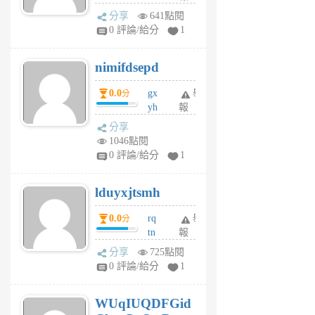
U
分享
641點閱
F
0 評論/給分
1
C
M
nimifdsepd
U
5
0.0
gx
舉
分
個
yh
報
月
dq
前
分享
vo
1046點閱
jl
0 評論/給分
1
6
個
lduyxjtsmh
月
前
0.0
rq
舉
分
tn
報
jt
分享
725點閱
gl
0 評論/給分
1
gy
6
WUqIUQDFGid
個