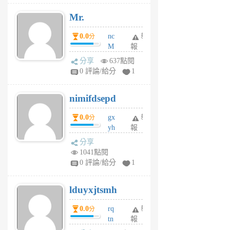
月
Mr.
前
0.0
nc
舉
分
M
報
U
分享
637點閱
F
0 評論/給分
1
C
M
nimifdsepd
U
5
0.0
gx
舉
分
個
yh
報
月
dq
前
分享
vo
1041點閱
jl
0 評論/給分
1
6
個
lduyxjtsmh
月
前
0.0
rq
舉
分
tn
報
jt