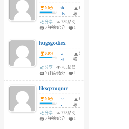
個
0.0
sh
舉
分
月
rls
報
前
k
分享
739點閱
m
0 評論/給分
1
zt
g
hugsgodiex
6
個
0.0
w
舉
分
月
ke
報
前
rv
分享
765點閱
pj
0 評論/給分
1
qf
r
liksqxmqmr
6
個
0.0
pn
舉
分
月
v
報
前
wt
分享
773點閱
sv
0 評論/給分
1
jd
j