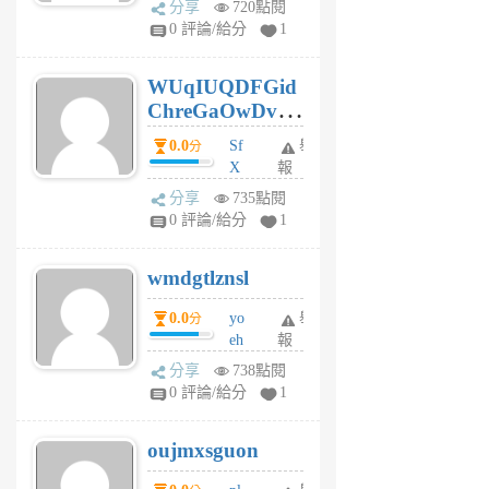
分享
720點閱
gl
0 評論/給分
1
gy
6
WUqIUQDFGid
個
ChreGaOwDv
月
前
dY
0.0
Sf
舉
分
X
報
Pe
分享
735點閱
Jc
0 評論/給分
1
cf
v
wmdgtlznsl
R
P
0.0
yo
舉
分
m
eh
報
v
ld
A
分享
738點閱
gy
V
0 評論/給分
1
ik
G
6
6
oujmxsguon
個
個
月
月