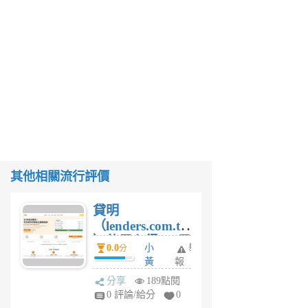
其他相關流行評價
貸明
（lenders.com.tw
）使用心得 — 民
0.0
小
舉
分
間貸款比較平台
黃
報
體驗
蜂
分享
189點閱
1
0 評論/給分
0
個