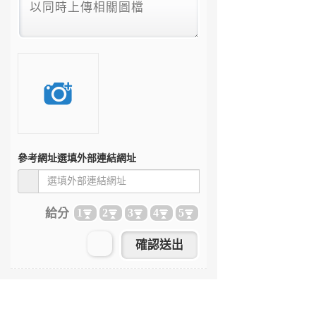
參考網址
選填外部連結網址
給分
1
2
3
4
5