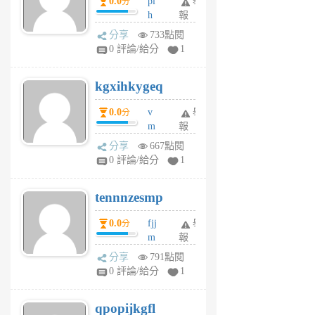
0.0
pl
舉
分
前
前
h
報
wi
分享
733點閱
w
0 評論/給分
1
sh
uq
kgxihkygeq
6
個
0.0
v
舉
分
月
m
報
前
sg
分享
667點閱
sr
0 評論/給分
1
vg
pn
tennnzesmp
6
個
0.0
fjj
舉
分
月
m
報
前
w
分享
791點閱
rs
0 評論/給分
1
uy
j
qpopijkgfl
6