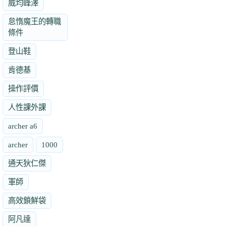
威均峰澤
怠惰魔王的轉職
條件
登山鞋
肯德基
操作評價
人性課外課
archer a6
archer
1000
通天狄仁傑
軍師
高效鎖鮮袋
阿凡達