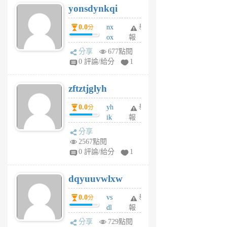
yonsdynkqi
6
個
0.0
nx
舉
分
月
ox
報
前
rh
分享
677點閱
pe
0 評論/給分
1
er
6
zftztjglyh
個
月
0.0
yh
舉
分
前
ik
報
s
分享
m
2567點閱
tu
0 評論/給分
1
m
s
dqyuuvwlxw
6
個
0.0
vs
舉
分
月
dl
報
前
sq
分享
729點閱