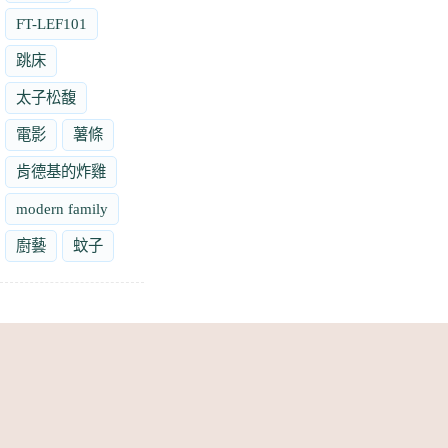
FT-LEF101
跳床
太子松馥
電影
薯條
肯德基的炸雞
modern family
廚藝
蚊子