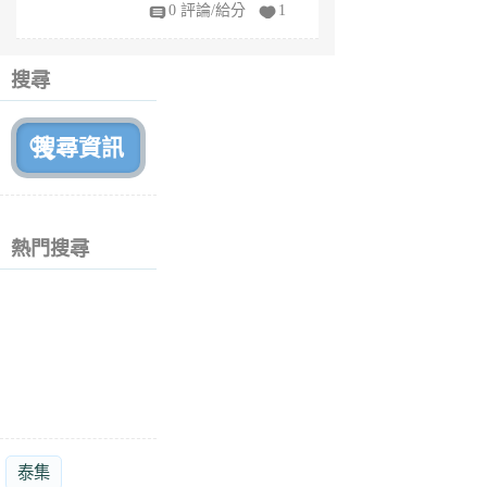
fy
0 評論/給分
1
fe
6
個
搜尋
月
前
熱門搜尋
泰集