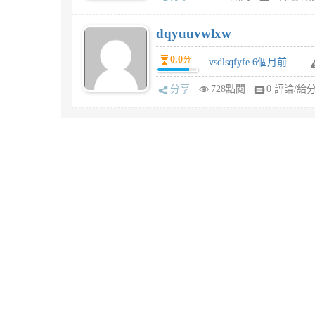
dqyuuvwlxw
0.0
分
vsdlsqfyfe 6個月前
分享
728點閱
0 評論/給