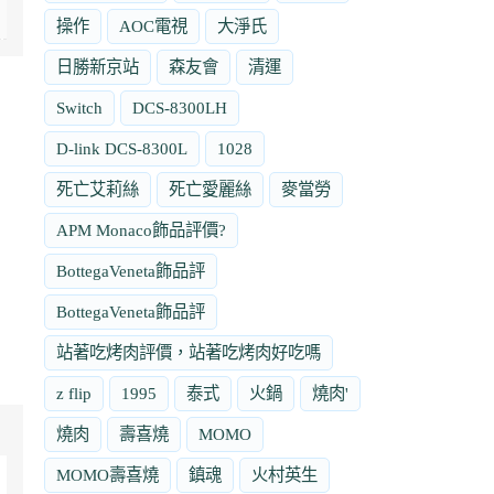
操作
AOC電視
大淨氏
日勝新京站
森友會
清運
Switch
DCS-8300LH
D-link DCS-8300L
1028
死亡艾莉絲
死亡愛麗絲
麥當勞
APM Monaco飾品評價?
BottegaVeneta飾品評
BottegaVeneta飾品評
站著吃烤肉評價，站著吃烤肉好吃嗎
z flip
1995
泰式
火鍋
燒肉'
燒肉
壽喜燒
MOMO
MOMO壽喜燒
鎮魂
火村英生