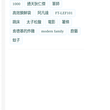
1000
通天狄仁傑
軍師
高效鎖鮮袋
阿凡達
FT-LEF101
跳床
太子松馥
電影
薯條
肯德基的炸雞
modern family
廚藝
蚊子