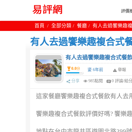
評價推
首頁
全部分類
餐廳
有人去過饗樂趣複
有人去過饗樂趣複合式餐
有人去過饗樂趣複合式餐飲
0.0
分
姿 6年前
舉報
分享
985點閱
0 評論/給
這家餐廳饗樂趣複合式餐飲有人去
饗樂趣複合式餐飲評價好嗎? 饗樂
地點在台中市龍井區遊園北路399號