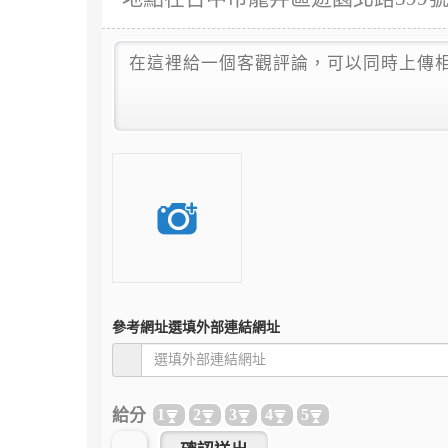
參考網址
選填外部連結網址
給分
1
2
3
4
5