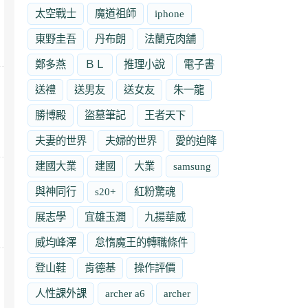
太空戰士
魔道祖師
iphone
東野圭吾
丹布朗
法蘭克肉舖
鄭多燕
ＢＬ
推理小說
電子書
送禮
送男友
送女友
朱一龍
勝博殿
盜墓筆記
王者天下
夫妻的世界
夫婦的世界
愛的迫降
建國大業
建國
大業
samsung
與神同行
s20+
紅粉驚魂
展志學
宜雄玉潤
九揚華威
威均峰澤
怠惰魔王的轉職條件
登山鞋
肯德基
操作評價
人性課外課
archer a6
archer