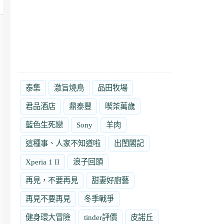
泰集
激旨燒鳥
品田牧場
君品酒店
鼎泰豐
喫茶萬歲
藍色生死戀
Sony
羊肉
這種事、人家不知道啦
出閨閣記
Xperia 1 II
浪子回頭
再見，不要再見
甜妻好廚藝
再見不要再見
冬季戰爭
健身環大冒險
tinder評價
皮諾丘