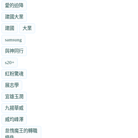
愛的迫降
建國大業
建國
大業
samsung
與神同行
s20+
紅粉驚魂
展志學
宜雄玉潤
九揚華威
威均峰澤
怠惰魔王的轉職
條件