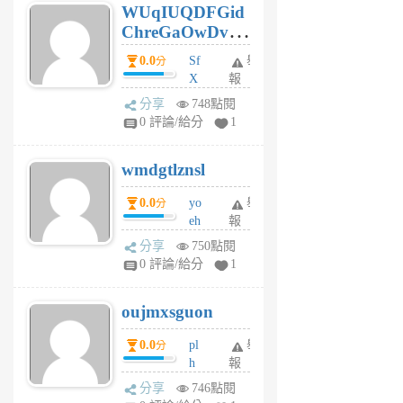
WUqIUQDFGid
個
ChreGaOwDv
月
前
dY
0.0
Sf
舉
分
X
報
Pe
分享
748點閱
Jc
0 評論/給分
1
cf
v
wmdgtlznsl
R
P
0.0
yo
舉
分
m
eh
報
v
ld
A
分享
750點閱
gy
V
0 評論/給分
1
ik
G
6
6
oujmxsguon
個
個
月
月
0.0
pl
舉
分
前
前
h
報
wi
分享
746點閱
w