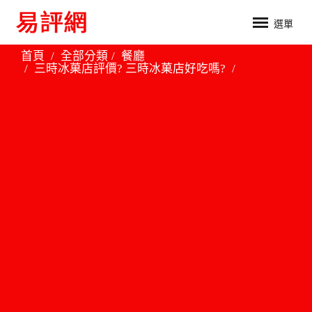
選單
首頁
全部分類
餐廳
三時冰菓店評價? 三時冰菓店好吃嗎?