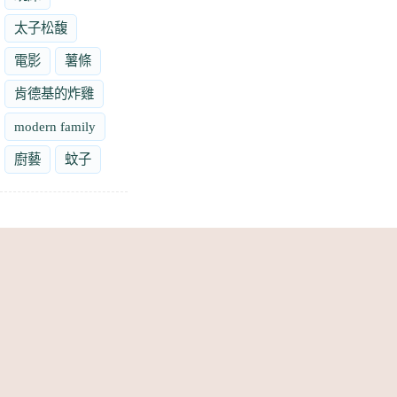
太子松馥
電影
薯條
肯德基的炸雞
modern family
廚藝
蚊子