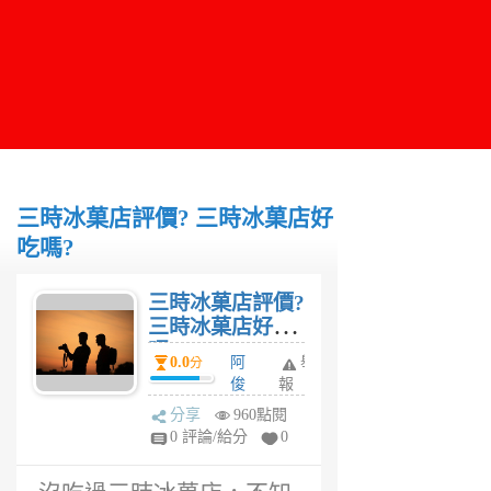
三時冰菓店評價? 三時冰菓店好
吃嗎?
三時冰菓店評價?
三時冰菓店好吃
嗎?
0.0
阿
舉
分
俊
報
6
分享
960點閱
年
0 評論/給分
0
前