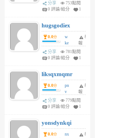
k
分享
753點閱
m
0 評論/給分
1
zt
g
hugsgodiex
6
個
0.0
w
舉
分
月
ke
報
前
rv
分享
781點閱
pj
0 評論/給分
1
qf
r
liksqxmqmr
6
個
0.0
pn
舉
分
月
v
報
前
wt
分享
779點閱
sv
0 評論/給分
1
jd
j
yonsdynkqi
6
個
0.0
nx
舉
分
月