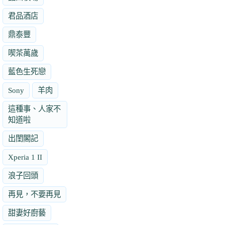
君品酒店
鼎泰豐
喫茶萬歲
藍色生死戀
Sony
羊肉
這種事、人家不
知道啦
出閨閣記
Xperia 1 II
浪子回頭
再見，不要再見
甜妻好廚藝