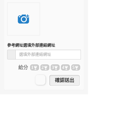
參考網址
選填外部連結網址
給分
1
2
3
4
5