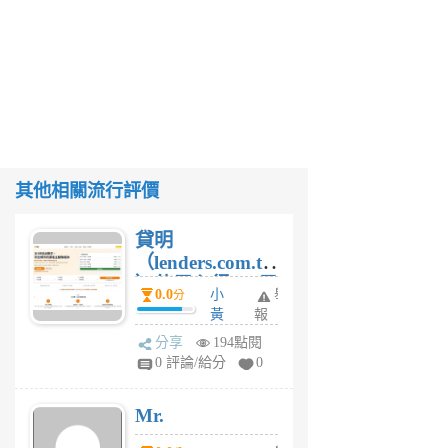
其他相關流行評價
貸明
（lenders.com.tw
）使用心得 — 民
0.0
小
舉
分
間貸款比較平台
黃
報
體驗
蜂
分享
194點閱
1
0 評論/給分
0
個
月
Mr.
前