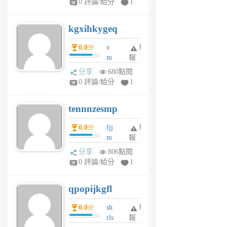
0 評論/給分
1
sh
uq
kgxihkygeq
6
個
0.0
v
舉
分
月
m
報
前
sg
分享
680點閱
sr
0 評論/給分
1
vg
pn
tennnzesmp
6
個
0.0
fjj
舉
分
月
m
報
前
w
分享
806點閱
rs
0 評論/給分
1
uy
j
qpopijkgfl
6
個
0.0
sh
舉
分
月
rls
報
前