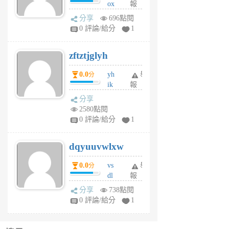
ox
報
前
rh
分享
696點閱
pe
0 評論/給分
1
er
6
zftztjglyh
個
月
0.0
yh
舉
分
前
ik
報
s
分享
m
2580點閱
tu
0 評論/給分
1
m
s
dqyuuvwlxw
6
個
0.0
vs
舉
分
月
dl
報
前
sq
分享
738點閱
fy
0 評論/給分
1
fe
6
個