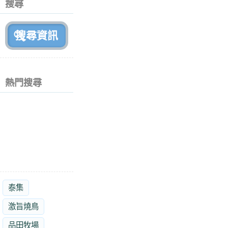
搜尋
月
前
熱門搜尋
泰集
激旨燒鳥
品田牧場