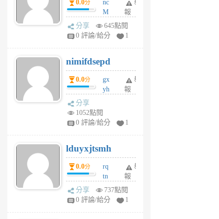
0.0
nc
舉
分
M
報
U
分享
645點閱
F
0 評論/給分
1
C
M
nimifdsepd
U
5
0.0
gx
舉
分
個
yh
報
月
dq
前
分享
vo
1052點閱
jl
0 評論/給分
1
6
個
lduyxjtsmh
月
前
0.0
rq
舉
分
tn
報
jt
分享
737點閱
gl
0 評論/給分
1
gy
6