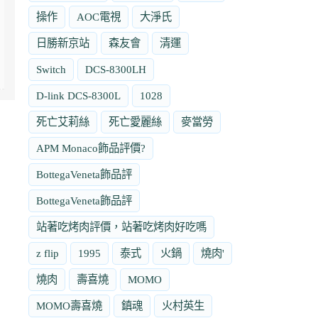
操作
AOC電視
大淨氏
日勝新京站
森友會
清運
Switch
DCS-8300LH
D-link DCS-8300L
1028
死亡艾莉絲
死亡愛麗絲
麥當勞
APM Monaco飾品評價?
BottegaVeneta飾品評
BottegaVeneta飾品評
站著吃烤肉評價，站著吃烤肉好吃嗎
z flip
1995
泰式
火鍋
燒肉'
燒肉
壽喜燒
MOMO
MOMO壽喜燒
鎮魂
火村英生