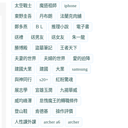
太空戰士
魔道祖師
iphone
東野圭吾
丹布朗
法蘭克肉舖
鄭多燕
ＢＬ
推理小說
電子書
送禮
送男友
送女友
朱一龍
勝博殿
盜墓筆記
王者天下
夫妻的世界
夫婦的世界
愛的迫降
建國大業
建國
大業
samsung
與神同行
s20+
紅粉驚魂
展志學
宜雄玉潤
九揚華威
威均峰澤
怠惰魔王的轉職條件
登山鞋
肯德基
操作評價
人性課外課
archer a6
archer