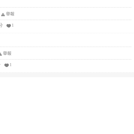
舉報
分
1
舉報
分
1