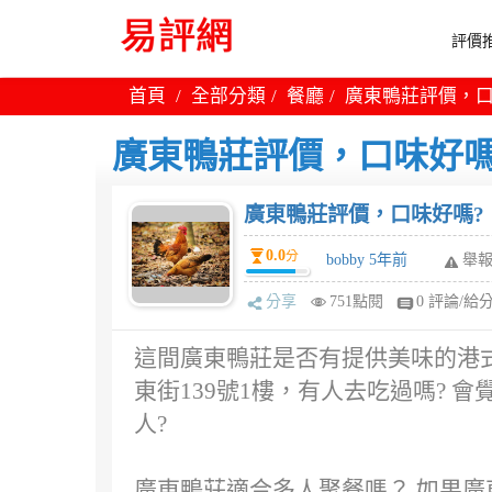
評價推
首頁
全部分類
餐廳
廣東鴨莊評價，口
廣東鴨莊評價，口味好嗎
廣東鴨莊評價，口味好嗎?
0.0
分
bobby 5年前
舉
分享
751點閱
0 評論/給
這間廣東鴨莊是否有提供美味的港式
東街139號1樓，有人去吃過嗎?
人?
廣東鴨莊適合多人聚餐嗎？ 如果廣