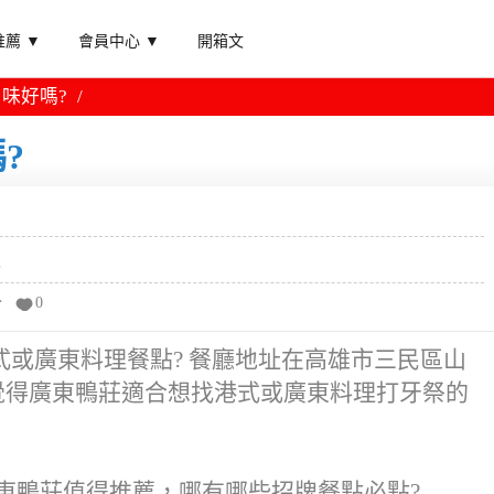
薦 ▼
會員中心 ▼
開箱文
味好嗎?
?
報
分
0
或廣東料理餐點? 餐廳地址在高雄市三民區山
 會覺得廣東鴨莊適合想找港式或廣東料理打牙祭的
東鴨莊值得推薦，哪有哪些招牌餐點必點?