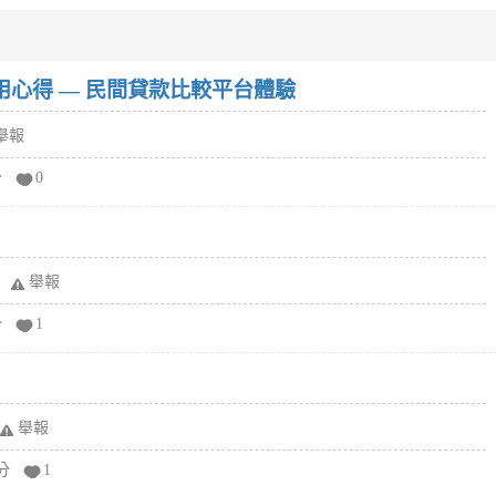
w）使用心得 — 民間貸款比較平台體驗
舉報
分
0
舉報
分
1
舉報
分
1