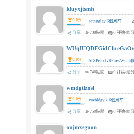
lduyxjtsmh
0.0
分
rqtnjtglgy 6個月前
分享
738點閱
0 評論/給
WUqIUQDFGidChreGaO
0.0
分
SfXPeJccfvRPmvAVG 
分享
748點閱
0 評論/給
wmdgtlznsl
0.0
分
yoehldgyik 6個月前
分享
750點閱
0 評論/給
oujmxsguon