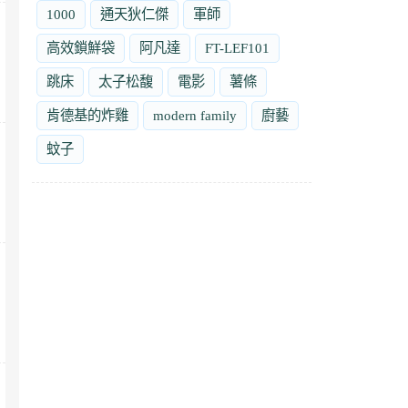
1000
通天狄仁傑
軍師
高效鎖鮮袋
阿凡達
FT-LEF101
跳床
太子松馥
電影
薯條
肯德基的炸雞
modern family
廚藝
蚊子