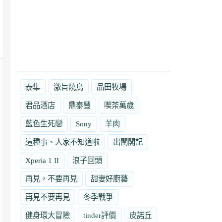
泰集
激旨燒鳥
品田牧場
君品酒店
鼎泰豐
喫茶萬歲
藍色生死戀
Sony
羊肉
這種事、人家不知道啦
出閨閣記
Xperia 1 II
浪子回頭
再見，不要再見
甜妻好廚藝
再見不要再見
冬季戰爭
健身環大冒險
tinder評價
皮諾丘